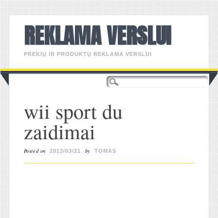
REKLAMA VERSLUI
PREKIŲ IR PRODUKTŲ REKLAMA VERSLUI
Main menu
Skip
to
content
wii sport du
zaidimai
Posted on
by
2013/03/21
TOMAS