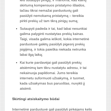
skirtumą kompensuos pristatymo išlaidos,
tačiau tikrai nemažai parduotuvių gali
pasiūlyti nemokamą pristatymą – tereikia
pirkti prekių už tam tikrą pinigų sumą;
Sutaupyti padeda ir tai, kad labai nesunkiai
galima palyginti nustatytas prekių kainas.
Taigi, visada galima ieškoti, kokia internetinė
parduotuvė galėtų pasiūlyti pigesnį prekių
įsigijimą, ir tokia paieška niekada netrunka
labai ilgą laiką;
Kai kurie pardavėjai gali pasiūlyti prekių
atsiėmimą tam tikru nustatytu adresu, ir tai
nekainuoja papildomai. Jums tereikia
internetu suformuoti užsakymą, ir tuomet,
kada užsakymas bus paruoštas, nuvykti jį
atsiimti.
Skirtingi atsiskaitymo būdai
Internetinė parduotuvė gali pasiūlyti pirkėjams kelis