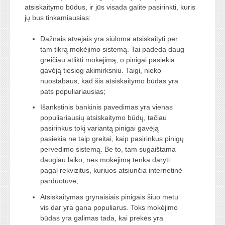
atsiskaitymo būdus, ir jūs visada galite pasirinkti, kuris
jų bus tinkamiausias:
Dažnais atvejais yra siūloma atsiskaityti per
tam tikrą mokėjimo sistemą. Tai padeda daug
greičiau atlikti mokėjimą, o pinigai pasiekia
gavėją tiesiog akimirksniu. Taigi, nieko
nuostabaus, kad šis atsiskaitymo būdas yra
pats populiariausias;
Išankstinis bankinis pavedimas yra vienas
populiariausių atsiskaitymo būdų, tačiau
pasirinkus tokį variantą pinigai gavėją
pasiekia ne taip greitai, kaip pasirinkus pinigų
pervedimo sistemą. Be to, tam sugaištama
daugiau laiko, nes mokėjimą tenka daryti
pagal rekvizitus, kuriuos atsiunčia internetinė
parduotuvė;
Atsiskaitymas grynaisiais pinigais šiuo metu
vis dar yra gana populiarus. Toks mokėjimo
būdas yra galimas tada, kai prekės yra