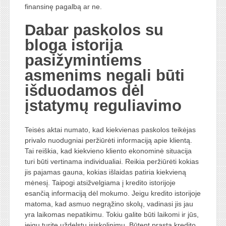
finansinę pagalbą ar ne.
Dabar paskolos su
bloga istorija
pasižymintiems
asmenims negali būti
išduodamos dėl
įstatymų reguliavimo
Teisės aktai numato, kad kiekvienas paskolos teikėjas
privalo nuodugniai peržiūrėti informaciją apie klientą.
Tai reiškia, kad kiekvieno kliento ekonominė situacija
turi būti vertinama individualiai. Reikia peržiūrėti kokias
jis pajamas gauna, kokias išlaidas patiria kiekvieną
mėnesį. Taipogi atsižvelgiama į kredito istorijoje
esančią informaciją dėl mokumo. Jeigu kredito istorijoje
matoma, kad asmuo negrąžino skolų, vadinasi jis jau
yra laikomas nepatikimu. Tokiu galite būti laikomi ir jūs,
jeigu turite uždelstų įsiskolinimų. Būtent prasta kredito