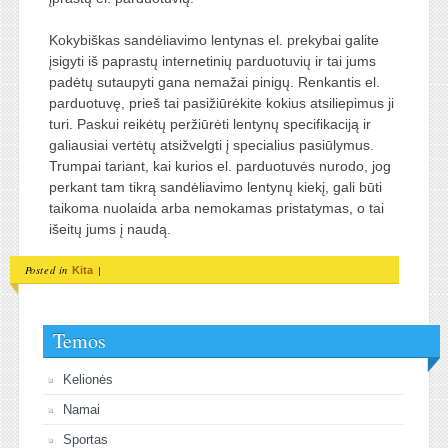
Kokybiškas sandėliavimo lentynas el. prekybai galite
įsigyti iš paprastų internetinių parduotuvių ir tai jums
padėtų sutaupyti gana nemažai pinigų. Renkantis el.
parduotuvę, prieš tai pasižiūrėkite kokius atsiliepimus ji
turi. Paskui reikėtų peržiūrėti lentynų specifikaciją ir
galiausiai vertėtų atsižvelgti į specialius pasiūlymus.
Trumpai tariant, kai kurios el. parduotuvės nurodo, jog
perkant tam tikrą sandėliavimo lentynų kiekį, gali būti
taikoma nuolaida arba nemokamas pristatymas, o tai
išeitų jums į naudą.
Posted in
|
Kita
Temos
Kelionės
Namai
Sportas