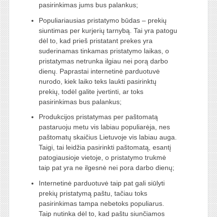
pasirinkimas jums bus palankus;
Populiariausias pristatymo būdas – prekių
siuntimas per kurjerių tarnybą. Tai yra patogu
dėl to, kad prieš pristatant prekes yra
suderinamas tinkamas pristatymo laikas, o
pristatymas netrunka ilgiau nei porą darbo
dienų. Paprastai internetinė parduotuvė
nurodo, kiek laiko teks laukti pasirinktų
prekių, todėl galite įvertinti, ar toks
pasirinkimas bus palankus;
Produkcijos pristatymas per paštomatą
pastaruoju metu vis labiau populiarėja, nes
paštomatų skaičius Lietuvoje vis labiau auga.
Taigi, tai leidžia pasirinkti paštomatą, esantį
patogiausioje vietoje, o pristatymo trukmė
taip pat yra ne ilgesnė nei pora darbo dienų;
Internetinė parduotuvė taip pat gali siūlyti
prekių pristatymą paštu, tačiau toks
pasirinkimas tampa nebetoks populiarus.
Taip nutinka dėl to, kad paštu siunčiamos