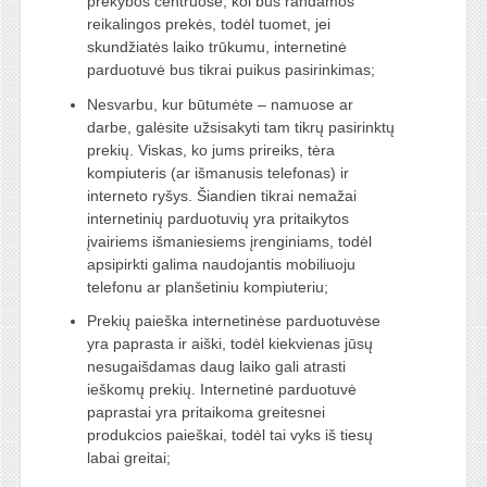
prekybos centruose, kol bus randamos
reikalingos prekės, todėl tuomet, jei
skundžiatės laiko trūkumu, internetinė
parduotuvė bus tikrai puikus pasirinkimas;
Nesvarbu, kur būtumėte – namuose ar
darbe, galėsite užsisakyti tam tikrų pasirinktų
prekių. Viskas, ko jums prireiks, tėra
kompiuteris (ar išmanusis telefonas) ir
interneto ryšys. Šiandien tikrai nemažai
internetinių parduotuvių yra pritaikytos
įvairiems išmaniesiems įrenginiams, todėl
apsipirkti galima naudojantis mobiliuoju
telefonu ar planšetiniu kompiuteriu;
Prekių paieška internetinėse parduotuvėse
yra paprasta ir aiški, todėl kiekvienas jūsų
nesugaišdamas daug laiko gali atrasti
ieškomų prekių. Internetinė parduotuvė
paprastai yra pritaikoma greitesnei
produkcios paieškai, todėl tai vyks iš tiesų
labai greitai;