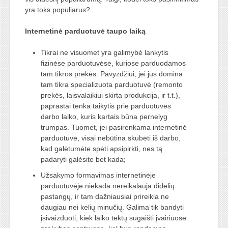
yra toks populiarus?
Internetinė parduotuvė taupo laiką
Tikrai ne visuomet yra galimybė lankytis
fizinėse parduotuvėse, kuriose parduodamos
tam tikros prekės. Pavyzdžiui, jei jus domina
tam tikra specializuota parduotuvė (remonto
prekės, laisvalaikiui skirta produkcija, ir t.t.),
paprastai tenka taikytis prie parduotuvės
darbo laiko, kuris kartais būna pernelyg
trumpas. Tuomet, jei pasirenkama internetinė
parduotuvė, visai nebūtina skubėti iš darbo,
kad galėtumėte spėti apsipirkti, nes tą
padaryti galėsite bet kada;
Užsakymo formavimas internetinėje
parduotuvėje niekada nereikalauja didelių
pastangų, ir tam dažniausiai prireikia ne
daugiau nei kelių minučių. Galima tik bandyti
įsivaizduoti, kiek laiko tektų sugaišti įvairiuose