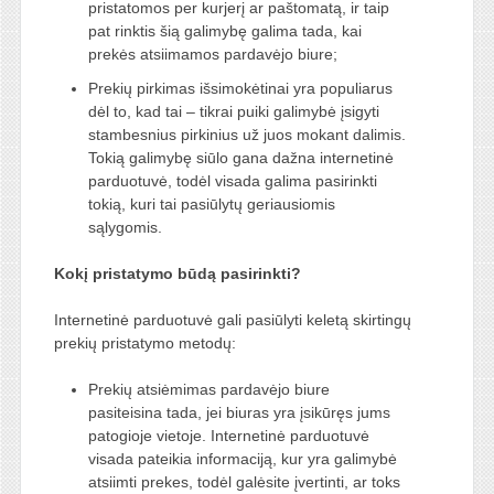
pristatomos per kurjerį ar paštomatą, ir taip
pat rinktis šią galimybę galima tada, kai
prekės atsiimamos pardavėjo biure;
Prekių pirkimas išsimokėtinai yra populiarus
dėl to, kad tai – tikrai puiki galimybė įsigyti
stambesnius pirkinius už juos mokant dalimis.
Tokią galimybę siūlo gana dažna internetinė
parduotuvė, todėl visada galima pasirinkti
tokią, kuri tai pasiūlytų geriausiomis
sąlygomis.
Kokį pristatymo būdą pasirinkti?
Internetinė parduotuvė gali pasiūlyti keletą skirtingų
prekių pristatymo metodų:
Prekių atsiėmimas pardavėjo biure
pasiteisina tada, jei biuras yra įsikūręs jums
patogioje vietoje. Internetinė parduotuvė
visada pateikia informaciją, kur yra galimybė
atsiimti prekes, todėl galėsite įvertinti, ar toks