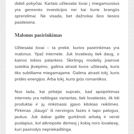
dideli pokyčiai. Kartais užtiesalai lovai į miegamuosius
yra geresnės investicijos nei kai kurie brangūs
sprendimai. Ne visada, bet dažnokai šios tiesios
pasiteisina.
Malonus pasirinkimas
Užtiesalai lovai – ta prekė, kurios pasirinkimas yra
malonus. Ypač internete. Juk lovatiesių tiek daug, o
kainos tokios palankios. Skirtingų modelių įvairovė
suteikia įkvėpimo, galima atrasti lovos užtiesalą, kuris
tiks subtiliame miegamajame. Galima atrasti tokį, kuris
pridės energijos. Arba tokį, kuris įpūs romantikos.
Nuo tada, kai pirkėjai suprato, kad apsipirkimas
internetu yra neblogas variantas, tiek lovatiesės, tik kiti
produktai ir jų rinkimasis įgavo kitokias reikšmes.
Pirkimas „išaugo“ iš nervingos fazės ir tapo patogus,
jaukus. Juk dabar galite gurkšnoti arbatą ir versti
puslapius, kol atkreipsite dėmesį į kokią nors lovatiesę,
kuri pasirodys nepriekaištinga.