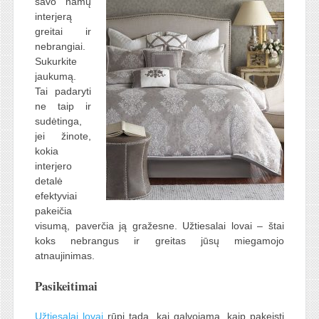
savo namų
interjerą
greitai ir
nebrangiai.
Sukurkite
jaukumą.
Tai padaryti
ne taip ir
sudėtinga,
jei žinote,
kokia
interjero
detalė
efektyviai
pakeičia
visumą, paverčia ją gražesne. Užtiesalai lovai – štai
koks nebrangus ir greitas jūsų miegamojo
atnaujinimas.
Pasikeitimai
Užtiesalai lovai
rūpi tada, kai galvojama, kaip pakeisti