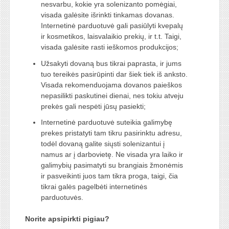
nesvarbu, kokie yra solenizanto pomėgiai,
visada galėsite išrinkti tinkamas dovanas.
Internetinė parduotuvė gali pasiūlyti kvepalų
ir kosmetikos, laisvalaikio prekių, ir t.t. Taigi,
visada galėsite rasti ieškomos produkcijos;
Užsakyti dovaną bus tikrai paprasta, ir jums
tuo tereikės pasirūpinti dar šiek tiek iš anksto.
Visada rekomenduojama dovanos paieškos
nepasilikti paskutinei dienai, nes tokiu atveju
prekės gali nespėti jūsų pasiekti;
Internetinė parduotuvė suteikia galimybę
prekes pristatyti tam tikru pasirinktu adresu,
todėl dovaną galite siųsti solenizantui į
namus ar į darbovietę. Ne visada yra laiko ir
galimybių pasimatyti su brangiais žmonėmis
ir pasveikinti juos tam tikra proga, taigi, čia
tikrai galės pagelbėti internetinės
parduotuvės.
Norite apsipirkti pigiau?