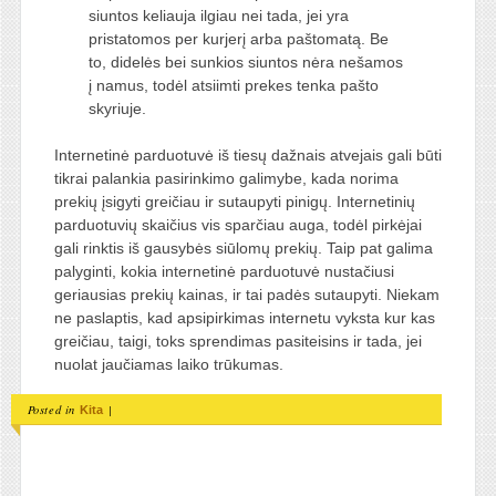
siuntos keliauja ilgiau nei tada, jei yra
pristatomos per kurjerį arba paštomatą. Be
to, didelės bei sunkios siuntos nėra nešamos
į namus, todėl atsiimti prekes tenka pašto
skyriuje.
Internetinė parduotuvė iš tiesų dažnais atvejais gali būti
tikrai palankia pasirinkimo galimybe, kada norima
prekių įsigyti greičiau ir sutaupyti pinigų. Internetinių
parduotuvių skaičius vis sparčiau auga, todėl pirkėjai
gali rinktis iš gausybės siūlomų prekių. Taip pat galima
palyginti, kokia internetinė parduotuvė nustačiusi
geriausias prekių kainas, ir tai padės sutaupyti. Niekam
ne paslaptis, kad apsipirkimas internetu vyksta kur kas
greičiau, taigi, toks sprendimas pasiteisins ir tada, jei
nuolat jaučiamas laiko trūkumas.
Posted in
|
Kita