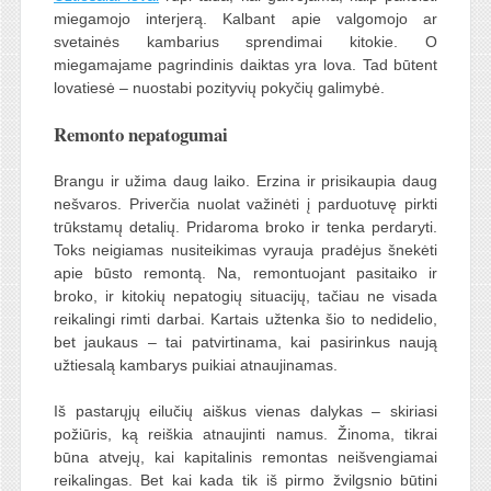
miegamojo interjerą. Kalbant apie valgomojo ar
svetainės kambarius sprendimai kitokie. O
miegamajame pagrindinis daiktas yra lova. Tad būtent
lovatiesė – nuostabi pozityvių pokyčių galimybė.
Remonto nepatogumai
Brangu ir užima daug laiko. Erzina ir prisikaupia daug
nešvaros. Priverčia nuolat važinėti į parduotuvę pirkti
trūkstamų detalių. Pridaroma broko ir tenka perdaryti.
Toks neigiamas nusiteikimas vyrauja pradėjus šnekėti
apie būsto remontą. Na, remontuojant pasitaiko ir
broko, ir kitokių nepatogių situacijų, tačiau ne visada
reikalingi rimti darbai. Kartais užtenka šio to nedidelio,
bet jaukaus – tai patvirtinama, kai pasirinkus naują
užtiesalą kambarys puikiai atnaujinamas.
Iš pastarųjų eilučių aiškus vienas dalykas – skiriasi
požiūris, ką reiškia atnaujinti namus. Žinoma, tikrai
būna atvejų, kai kapitalinis remontas neišvengiamai
reikalingas. Bet kai kada tik iš pirmo žvilgsnio būtini