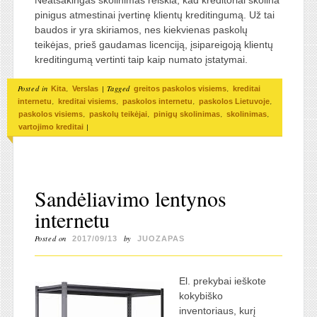
Neatsakingas skolinimas reiškia, kad kreditoriai skolina
pinigus atmestinai įvertinę klientų kreditingumą. Už tai
baudos ir yra skiriamos, nes kiekvienas paskolų
teikėjas, prieš gaudamas licenciją, įsipareigoją klientų
kreditingumą vertinti taip kaip numato įstatymai.
Posted in
,
|
Tagged
,
Kita
Verslas
greitos paskolos visiems
kreditai
,
,
,
,
internetu
kreditai visiems
paskolos internetu
paskolos Lietuvoje
,
,
,
,
paskolos visiems
paskolų teikėjai
pinigų skolinimas
skolinimas
|
vartojimo kreditai
Sandėliavimo lentynos
internetu
Posted on
by
2017/09/13
JUOZAPAS
El. prekybai ieškote
kokybiško
inventoriaus, kurį