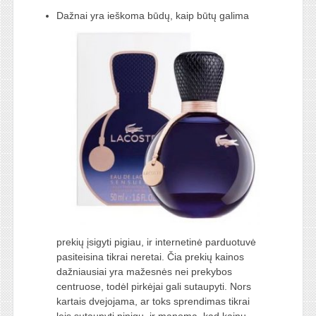
Dažnai yra ieškoma būdų, kaip būtų galima
prekių įsigyti pigiau, ir internetinė parduotuvė
pasiteisina tikrai neretai. Čia prekių kainos
dažniausiai yra mažesnės nei prekybos
centruose, todėl pirkėjai gali sutaupyti. Nors
kartais dvejojama, ar toks sprendimas tikrai
leis sutaupyti pinigų, ir manoma, kad kainų