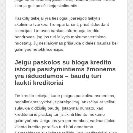
istorija gali pakišti koją skolinantis.
Paskolų teikėjai yra tiesiogiai įpareigoti laikytis
skolinimo tvarkos. Trumpai tariant, prieš išduodant
licencijas, Lietuvos bankas informuoja kredito
bendroves, jog jos turi laikytis mokumo vertinimo
nuostatų. Jų nesilaikymas prišaukia dideles baudas bei
galimybę netekti licencijos.
Jeigu paskolos su bloga kredito
istorija pasižymintiems žmonėms
yra išduodamos – baudų turi
laukti kreditoriai
Tie kredito teikėjai, kurie pinigus paskolina asmenims,
negalintiems vykdyti įsipareigojimų, anksčiau ar vėliau
sulaukia didžiulių baudų. Įstatymai numato, kad
kreditoriai iš pradžių turi įsitikinti kliento mokumo
galimybėmis. Jeigu jos yra per menkos, vadinasi tokio
kliento kredito paraiška turi būti atmetama.