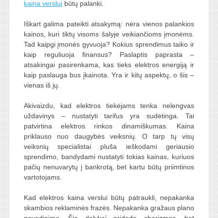
kaina verslui
būtų palanki.
Iškart galima pateikti atsakymą: nėra vienos palankios
kainos, kuri tiktų visoms šalyje veikiančioms įmonėms.
Tad kaipgi įmonės gyvuoja? Kokius sprendimus taiko ir
kaip reguliuoja finansus? Paslaptis paprasta –
atsakingai pasirenkama, kas tieks elektros energiją ir
kaip paslauga bus įkainota. Yra ir kitų aspektų, o šis –
vienas iš jų.
Akivaizdu, kad elektros tiekėjams tenka nelengvas
uždavinys – nustatyti tarifus yra sudėtinga. Tai
patvirtina elektros rinkos dinamiškumas. Kaina
priklauso nuo daugybės veiksnių. O tarp tų visų
veiksnių specialistai pluša ieškodami geriausio
sprendimo, bandydami nustatyti tokias kainas, kuriuos
pačių nenuvarytų į bankrotą, bet kartu būtų priimtinos
vartotojams.
Kad elektros kaina verslui būtų patraukli, nepakanka
skambios reklaminės frazės. Nepakanka gražaus plano