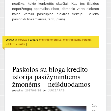
neaišku, kokie konkretūs skaičiai. Kad tos išlaidos
neperžengtų optimalios ribos, dėmesio verta elektros
kaina verslui pasirūpina elektros tiekėjai. Belieka
pasirinkti tinkamiausią tarifų planą.
Posted in
|
Tagged
,
,
Verslas
elektros energija
elektros kaina verslui
|
elektros tarifai
Paskolos su bloga kredito
istorija pasižymintiems
žmonėms – neišduodamos
Posted on
by
2017/09/14
JUOZAPAS
Jau
ne