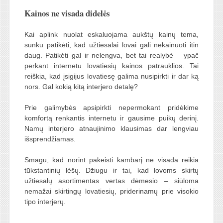
Kainos ne visada didelės
Kai aplink nuolat eskaluojama aukštų kainų tema,
sunku patikėti, kad užtiesalai lovai gali nekainuoti itin
daug. Patikėti gal ir nelengva, bet tai realybė – ypač
perkant internetu lovatiesių kainos patrauklios. Tai
reiškia, kad įsigijus lovatiesę galima nusipirkti ir dar ką
nors. Gal kokią kitą interjero detalę?
Prie galimybės apsipirkti nepermokant pridėkime
komfortą renkantis internetu ir gausime puikų derinį.
Namų interjero atnaujinimo klausimas dar lengviau
išsprendžiamas.
Smagu, kad norint pakeisti kambarį ne visada reikia
tūkstantinių lėšų. Džiugu ir tai, kad lovoms skirtų
užtiesalų asortimentas vertas dėmesio – siūloma
nemažai skirtingų lovatiesių, priderinamų prie visokio
tipo interjerų.