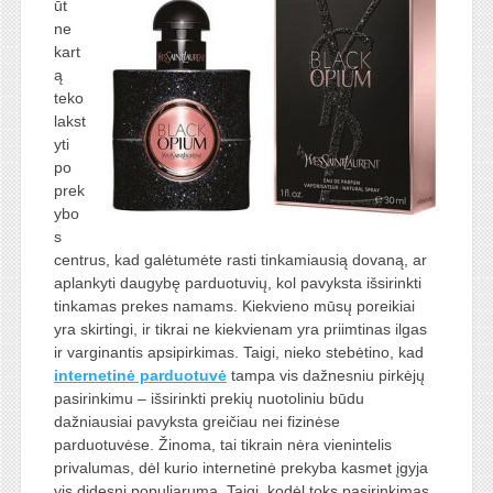
ūt
ne
kart
ą
teko
lakst
yti
po
prek
ybo
s
centrus, kad galėtumėte rasti tinkamiausią dovaną, ar
aplankyti daugybę parduotuvių, kol pavyksta išsirinkti
tinkamas prekes namams. Kiekvieno mūsų poreikiai
yra skirtingi, ir tikrai ne kiekvienam yra priimtinas ilgas
ir varginantis apsipirkimas. Taigi, nieko stebėtino, kad
internetinė parduotuvė
tampa vis dažnesniu pirkėjų
pasirinkimu – išsirinkti prekių nuotoliniu būdu
dažniausiai pavyksta greičiau nei fizinėse
parduotuvėse. Žinoma, tai tikrain nėra vienintelis
privalumas, dėl kurio internetinė prekyba kasmet įgyja
vis didesnį populiarumą. Taigi, kodėl toks pasirinkimas