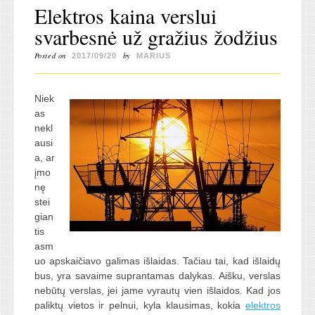
Elektros kaina verslui
svarbesnė už gražius žodžius
Posted on
by
2017/09/20
MARIUS
Niek
as
nekl
ausi
a, ar
įmo
nę
stei
gian
tis
asm
uo apskaičiavo galimas išlaidas. Tačiau tai, kad išlaidų
bus, yra savaime suprantamas dalykas. Aišku, verslas
nebūtų verslas, jei jame vyrautų vien išlaidos. Kad jos
paliktų vietos ir pelnui, kyla klausimas, kokia
elektros