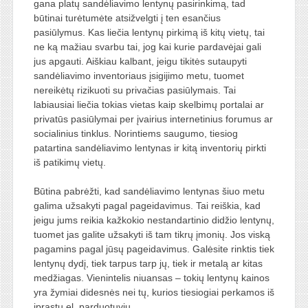
gana platų sandėliavimo lentynų pasirinkimą, tad
būtinai turėtumėte atsižvelgti į ten esančius
pasiūlymus. Kas liečia lentynų pirkimą iš kitų vietų, tai
ne ką mažiau svarbu tai, jog kai kurie pardavėjai gali
jus apgauti. Aiškiau kalbant, jeigu tikitės sutaupyti
sandėliavimo inventoriaus įsigijimo metu, tuomet
nereikėtų rizikuoti su privačias pasiūlymais. Tai
labiausiai liečia tokias vietas kaip skelbimų portalai ar
privatūs pasiūlymai per įvairius internetinius forumus ar
socialinius tinklus. Norintiems saugumo, tiesiog
patartina sandėliavimo lentynas ir kitą inventorių pirkti
iš patikimų vietų.
Būtina pabrėžti, kad sandėliavimo lentynas šiuo metu
galima užsakyti pagal pageidavimus. Tai reiškia, kad
jeigu jums reikia kažkokio nestandartinio didžio lentynų,
tuomet jas galite užsakyti iš tam tikrų įmonių. Jos viską
pagamins pagal jūsų pageidavimus. Galėsite rinktis tiek
lentynų dydį, tiek tarpus tarp jų, tiek ir metalą ar kitas
medžiagas. Vienintelis niuansas – tokių lentynų kainos
yra žymiai didesnės nei tų, kurios tiesiogiai perkamos iš
įprastų el. parduotuvių.