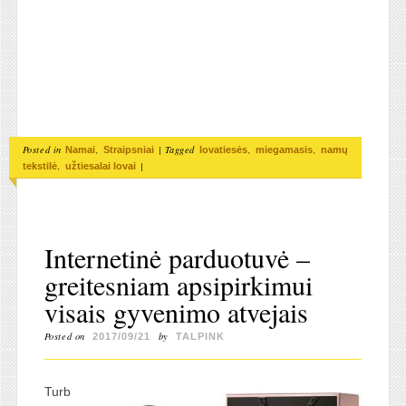
Posted in
,
|
Tagged
,
,
Namai
Straipsniai
lovatiesės
miegamasis
namų
,
|
tekstilė
užtiesalai lovai
Internetinė parduotuvė –
greitesniam apsipirkimui
visais gyvenimo atvejais
Posted on
by
2017/09/21
TALPINK
Turb