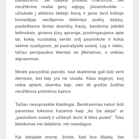
pavadinimo. Šie dalykai prideda charizmos, bet
neužtikrina realiai gerų sąlygų. Įsivaizduokite –
užsukate į elektros tiekėjo biurą ir jame tarsi kokioje
komedijoje vardijamos dešimtys puikių dalykų,
pasitelkiama šimtai skambių frazių, bandoma įsiteikti
ledinukais, giriama jūsų apranga, postringaujama apie
tai, kokią nuostabią verslo sritį pasirinkote ir kokia
sėkmė nusišypsos, jei pasirašysite sutartį. Lyg ir nieko,
tačiau perspaudus klientas ne įtikinamas, o veikiau
atgrasomas.
Minėti pavyzdžiai parodo, kad skatinimai gali būti verti
dėmesio, bet taip yra ne visada. Kitas teiginys, kurį
reikia aptarti, skamba taip: vien tik gražūs žodžiai
neužtikrina priimtinos kainos.
Tačiau nesupraskite klaidingai. Bendravimas neturi būti
paremtas tokiomis frazėmis kaip „ko čia atėjai“ ar
„pasirašom sutartį ir uždaryk duris iš kitos pusės“. Toks
leksikonas nei dalykinis, nei mandagus.
Kai steigiate įmonę, žinote, kad bus išlaidų, bet