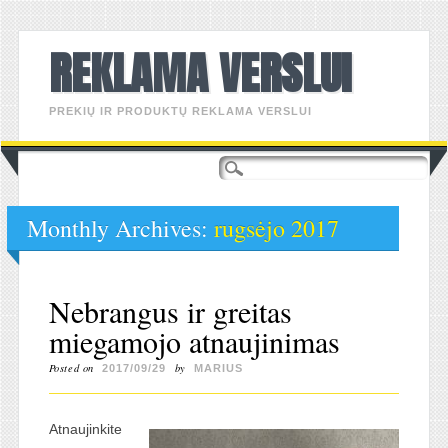
REKLAMA VERSLUI
PREKIŲ IR PRODUKTŲ REKLAMA VERSLUI
Main menu
Skip
to
content
Monthly Archives:
rugsėjo 2017
Nebrangus ir greitas
miegamojo atnaujinimas
Posted on
by
2017/09/29
MARIUS
Atnaujinkite