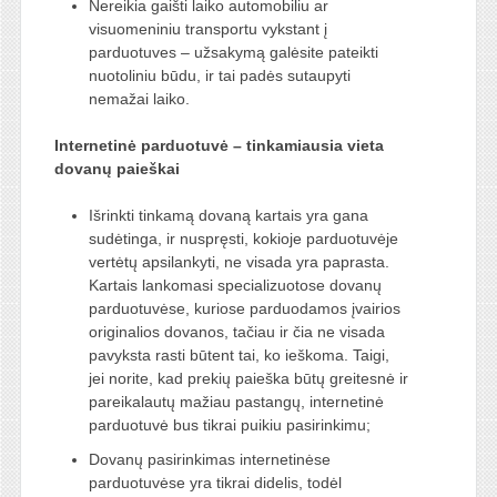
Nereikia gaišti laiko automobiliu ar
visuomeniniu transportu vykstant į
parduotuves – užsakymą galėsite pateikti
nuotoliniu būdu, ir tai padės sutaupyti
nemažai laiko.
Internetinė parduotuvė – tinkamiausia vieta
dovanų paieškai
Išrinkti tinkamą dovaną kartais yra gana
sudėtinga, ir nuspręsti, kokioje parduotuvėje
vertėtų apsilankyti, ne visada yra paprasta.
Kartais lankomasi specializuotose dovanų
parduotuvėse, kuriose parduodamos įvairios
originalios dovanos, tačiau ir čia ne visada
pavyksta rasti būtent tai, ko ieškoma. Taigi,
jei norite, kad prekių paieška būtų greitesnė ir
pareikalautų mažiau pastangų, internetinė
parduotuvė bus tikrai puikiu pasirinkimu;
Dovanų pasirinkimas internetinėse
parduotuvėse yra tikrai didelis, todėl