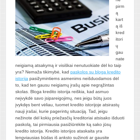
pirm
ą
kart
ą iš
kred
itori
ų
gau
nate
neigiamą atsakymą ir visiškai nenutuokiate dėl ko taip
yra? Nemaža tikimybė, kad
paskolos su bloga kredito
istorija
pasižymintiems asmenims neišduodamos dėl
to, kad ten gausu neigiamų įrašų apie negrąžintas
skolas. Bloga kredito istorija reiškia, kad asmuo
neįvykdė savo įsipareigojimų, nes jeigu būtų juos
įvykdęs bent vėliau, tuomet kredito istorijoje atsirastų
nauji įrašai, kurie pagerintų situaciją. Tad, jeigu
nežinote dėl kokių priežasčių kreditoriai atsisako išduoti
paskolą, tai pirmiausia pasižiūrėkite ką sako jūsų
kredito istorija. Kredito istorijos ataskaita yra
lengviausias būdas iš anksto sužinoti ar gausite