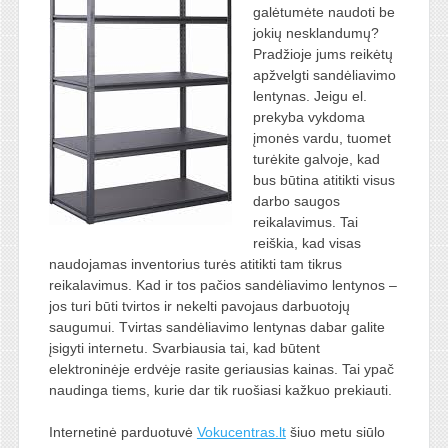
galėtumėte naudoti be
jokių nesklandumų?
Pradžioje jums reikėtų
apžvelgti sandėliavimo
lentynas. Jeigu el.
prekyba vykdoma
įmonės vardu, tuomet
turėkite galvoje, kad
bus būtina atitikti visus
darbo saugos
reikalavimus. Tai
reiškia, kad visas
naudojamas inventorius turės atitikti tam tikrus
reikalavimus. Kad ir tos pačios sandėliavimo lentynos –
jos turi būti tvirtos ir nekelti pavojaus darbuotojų
saugumui. Tvirtas sandėliavimo lentynas dabar galite
įsigyti internetu. Svarbiausia tai, kad būtent
elektroninėje erdvėje rasite geriausias kainas. Tai ypač
naudinga tiems, kurie dar tik ruošiasi kažkuo prekiauti.
Internetinė parduotuvė
Vokucentras.lt
šiuo metu siūlo