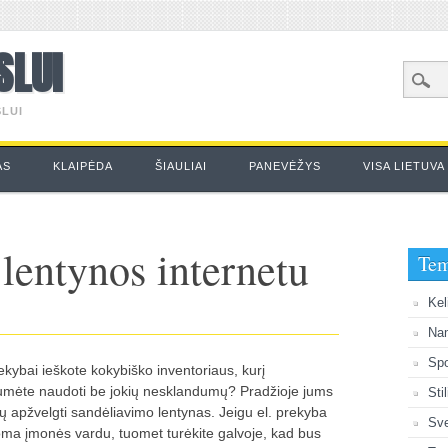
SLUI
LUI
AS
KLAIPĖDA
ŠIAULIAI
PANEVĖŽYS
VISA LIETUVA
lentynos internetu
Te
Kel
Na
Spo
rekybai ieškote kokybiško inventoriaus, kurį
umėte naudoti be jokių nesklandumų? Pradžioje jums
Sti
tų apžvelgti sandėliavimo lentynas. Jeigu el. prekyba
Sve
ma įmonės vardu, tuomet turėkite galvoje, kad bus