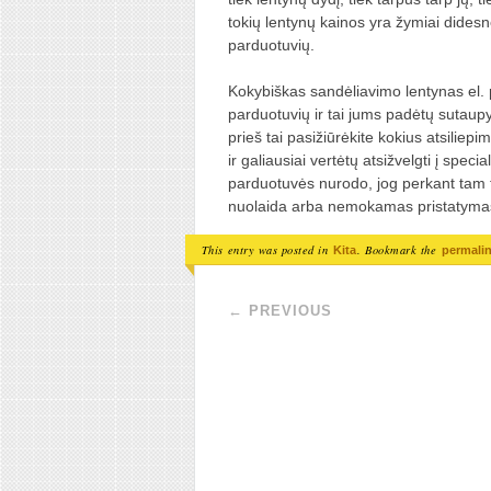
tokių lentynų kainos yra žymiai didesnė
parduotuvių.
Kokybiškas sandėliavimo lentynas el. pr
parduotuvių ir tai jums padėtų sutaup
prieš tai pasižiūrėkite kokius atsiliepim
ir galiausiai vertėtų atsižvelgti į speci
parduotuvės nurodo, jog perkant tam ti
nuolaida arba nemokamas pristatymas, 
This entry was posted in
. Bookmark the
Kita
permali
Post navigation
←
PREVIOUS