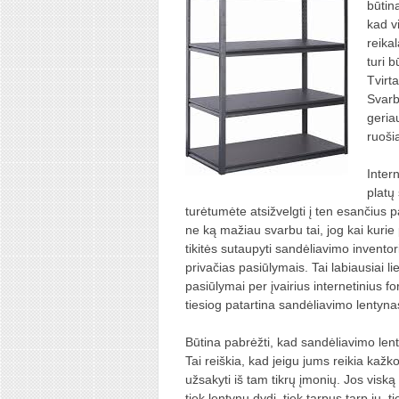
būtina
kad v
reika
turi b
Tvirt
Svarb
geria
ruoši
Inter
platų
turėtumėte atsižvelgti į ten esančius pa
ne ką mažiau svarbu tai, jog kai kurie 
tikitės sutaupyti sandėliavimo inventor
privačias pasiūlymais. Tai labiausiai li
pasiūlymai per įvairius internetinius 
tiesiog patartina sandėliavimo lentynas 
Būtina pabrėžti, kad sandėliavimo le
Tai reiškia, kad jeigu jums reikia kažk
užsakyti iš tam tikrų įmonių. Jos visk
tiek lentynų dydį, tiek tarpus tarp jų, 