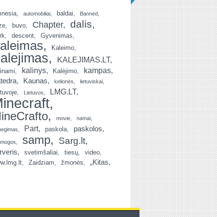
nesia
baldai
automobiliai
Banned
dalis
Chapter
ze
buvo
rk
descent
Gyvenimas
aleimas
Kaleimo
alejimas
KALEJIMAS.LT
kalinys
kampas
linami
Kalėjimo
tedra
Kaunas
kelionės
lietuviskai
LMG.LT
etuvoje
Lietuvos
inecraft
ineCrafto
movie
namai
Part
paskolos
paskola
begimas
samp
Sarg.lt
amogos
rveris
svetimšaliai
tiesų
video
„Kitas
w.lmg.lt
Zaidziam
žmonės