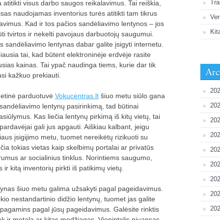
Tra
 atitikti visus darbo saugos reikalavimus. Tai reiškia,
isas naudojamas inventorius turės atitikti tam tikrus
Ver
lavimus. Kad ir tos pačios sandėliavimo lentynos – jos
Kit
ūti tvirtos ir nekelti pavojaus darbuotojų saugumui.
as sandėliavimo lentynas dabar galite įsigyti internetu.
iausia tai, kad būtent elektroninėje erdvėje rasite
usias kainas. Tai ypač naudinga tiems, kurie dar tik
Arc
asi kažkuo prekiauti.
202
netinė parduotuvė
Vokucentras.lt
šiuo metu siūlo gana
202
 sandėliavimo lentynų pasirinkimą, tad būtinai
siūlymus. Kas liečia lentynų pirkimą iš kitų vietų, tai
202
pardavėjai gali jus apgauti. Aiškiau kalbant, jeigu
20
iaus įsigijimo metu, tuomet nereikėtų rizikuoti su
ečia tokias vietas kaip skelbimų portalai ar privatūs
202
forumus ar socialinius tinklus. Norintiems saugumo,
202
ir kitą inventorių pirkti iš patikimų vietų.
202
ntynas šiuo metu galima užsakyti pagal pageidavimus.
20
okio nestandartinio didžio lentynų, tuomet jas galite
202
ą pagamins pagal jūsų pageidavimus. Galėsite rinktis
tiek ir metalą ar kitas medžiagas. Vienintelis niuansas –