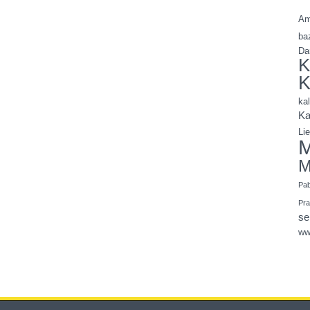
Am
ba
Da
K
K
ka
Ka
Li
M
M
Pa
Pr
se
ww