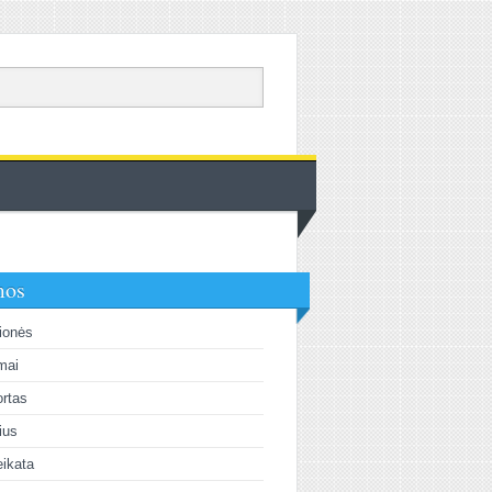
mos
ionės
mai
rtas
lius
ikata