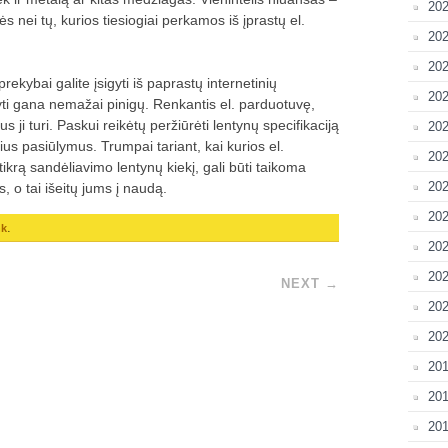
20
s nei tų, kurios tiesiogiai perkamos iš įprastų el.
202
202
ekybai galite įsigyti iš paprastų internetinių
202
yti gana nemažai pinigų. Renkantis el. parduotuvę,
us ji turi. Paskui reikėtų peržiūrėti lentynų specifikaciją
202
alius pasiūlymus. Trumpai tariant, kai kurios el.
202
krą sandėliavimo lentynų kiekį, gali būti taikoma
202
o tai išeitų jums į naudą.
20
.
nk
202
20
NEXT
→
202
202
201
201
201