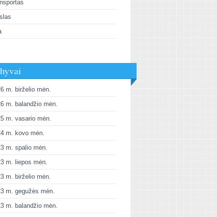
nsportas
slas
a
hyvai
6 m. birželio mėn.
6 m. balandžio mėn.
5 m. vasario mėn.
24 m. kovo mėn.
3 m. spalio mėn.
3 m. liepos mėn.
3 m. birželio mėn.
23 m. gegužės mėn.
3 m. balandžio mėn.