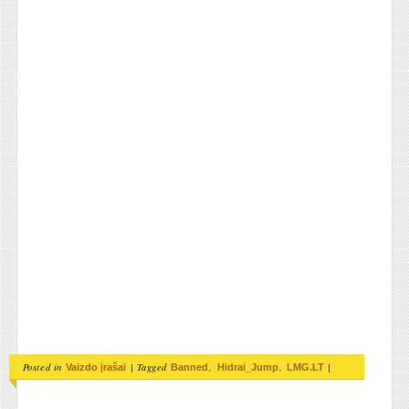
Posted in
|
Tagged
,
,
|
Vaizdo įrašai
Banned
Hidrai_Jump
LMG.LT