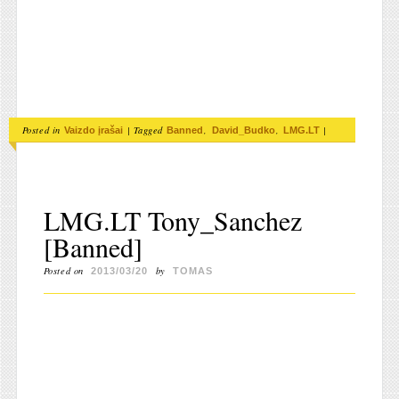
Posted in
|
Tagged
,
,
|
Vaizdo įrašai
Banned
David_Budko
LMG.LT
LMG.LT Tony_Sanchez
[Banned]
Posted on
by
2013/03/20
TOMAS