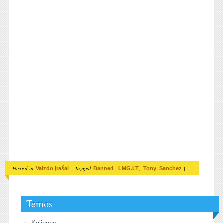
Posted in
|
Tagged
,
,
|
Vaizdo įrašai
Banned
LMG.LT
Tony_Sanchez
Temos
Kelionės