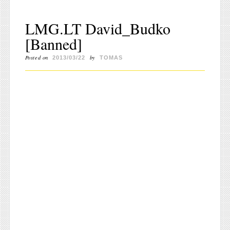
LMG.LT David_Budko
[Banned]
Posted on
by
2013/03/22
TOMAS