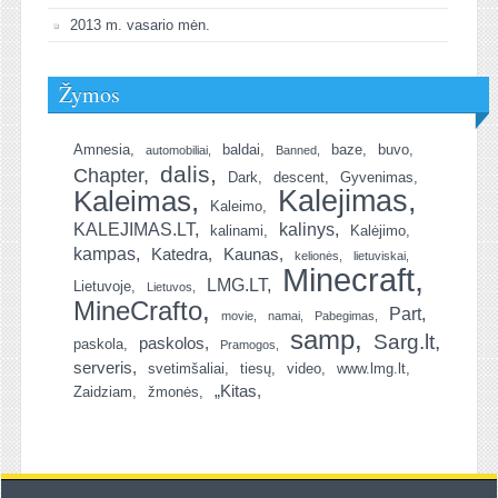
2013 m. vasario mėn.
Žymos
Amnesia
baldai
baze
buvo
automobiliai
Banned
dalis
Chapter
Dark
descent
Gyvenimas
Kalejimas
Kaleimas
Kaleimo
KALEJIMAS.LT
kalinys
kalinami
Kalėjimo
kampas
Katedra
Kaunas
kelionės
lietuviskai
Minecraft
LMG.LT
Lietuvoje
Lietuvos
MineCrafto
Part
movie
namai
Pabegimas
samp
Sarg.lt
paskolos
paskola
Pramogos
serveris
svetimšaliai
tiesų
video
www.lmg.lt
„Kitas
Zaidziam
žmonės