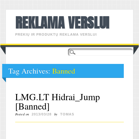
REKLAMA VERSLUI
PREKIŲ IR PRODUKTŲ REKLAMA VERSLUI
Main menu
Skip
to
content
Tag Archives:
Banned
LMG.LT Hidrai_Jump
[Banned]
Posted on
by
2013/03/28
TOMAS