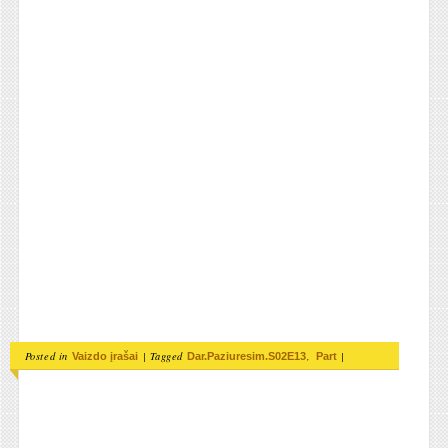
Posted in
|
Tagged
,
|
Vaizdo įrašai
Dar.Paziuresim.S02E13
Part