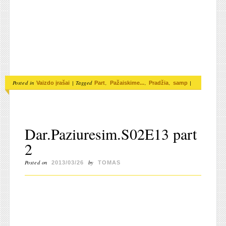
Posted in
|
Tagged
,
,
,
|
Vaizdo įrašai
Part
Pažaiskime...
Pradžia
samp
Dar.Paziuresim.S02E13 part
2
Posted on
by
2013/03/26
TOMAS