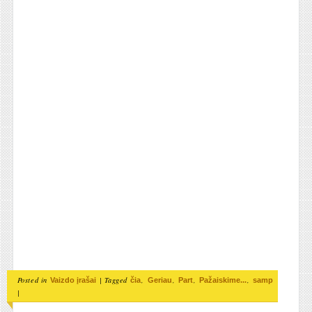
Posted in
|
Tagged
,
,
,
,
Vaizdo įrašai
čia
Geriau
Part
Pažaiskime...
samp
|