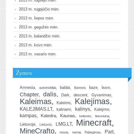
2013 m. rugsėjo mėn.
2013 m. rugpjūčio mėn.
2013 m. liepos mėn.
2013 m. gegužės mėn.
2013 m. balandžio mėn.
2013 m. kovo mėn.
2013 m. vasario mėn.
Žymos
Amnesia
baldai
baze
buvo
automobiliai
Banned
dalis
Chapter
Dark
descent
Gyvenimas
Kalejimas
Kaleimas
Kaleimo
KALEJIMAS.LT
kalinys
kalinami
Kalėjimo
kampas
Katedra
Kaunas
kelionės
lietuviskai
Minecraft
LMG.LT
Lietuvoje
Lietuvos
MineCrafto
Part
movie
namai
Pabegimas