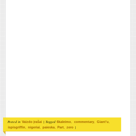
Posted in
|
Tagged
,
,
,
Vaizdo įrašai
6kaleimo
commentary
Giant'u
,
,
,
,
|
ispisgriffin
nigeriai
paieska
Part
zero