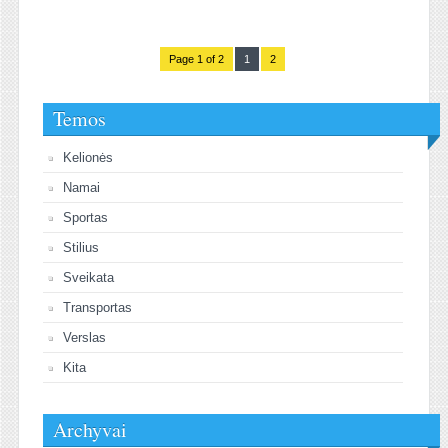
Page 1 of 2
1
2
Temos
Kelionės
Namai
Sportas
Stilius
Sveikata
Transportas
Verslas
Kita
Archyvai