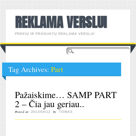
REKLAMA VERSLUI
PREKIŲ IR PRODUKTŲ REKLAMA VERSLUI
Main menu
Skip
to
content
Tag Archives:
Part
Pažaiskime… SAMP PART
2 – Čia jau geriau..
Posted on
by
2013/04/12
TOMAS