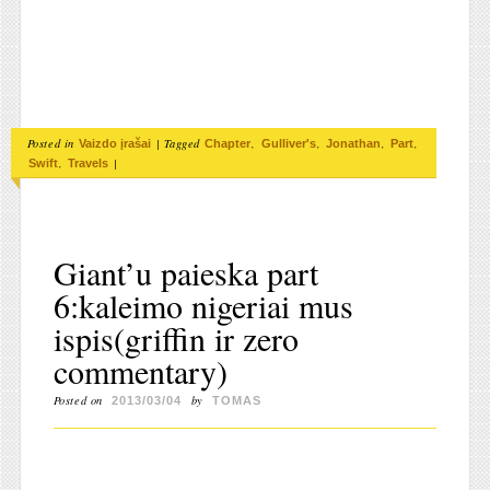
Posted in
|
Tagged
,
,
,
,
Vaizdo įrašai
Chapter
Gulliver's
Jonathan
Part
,
|
Swift
Travels
Giant’u paieska part
6:kaleimo nigeriai mus
ispis(griffin ir zero
commentary)
Posted on
by
2013/03/04
TOMAS