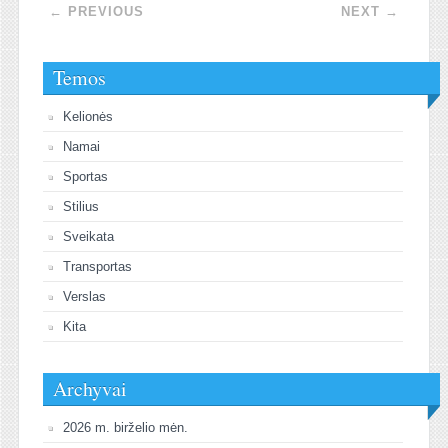
Post navigation
←
PREVIOUS
NEXT
→
Temos
Kelionės
Namai
Sportas
Stilius
Sveikata
Transportas
Verslas
Kita
Archyvai
2026 m. birželio mėn.