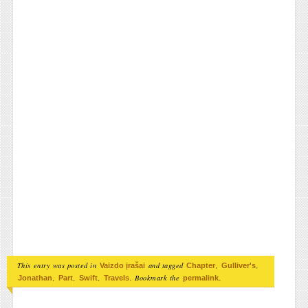
This entry was posted in
and tagged
,
,
Vaizdo įrašai
Chapter
Gulliver's
,
,
,
. Bookmark the
.
Jonathan
Part
Swift
Travels
permalink