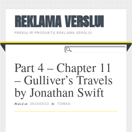
REKLAMA VERSLUI
PREKIŲ IR PRODUKTŲ REKLAMA VERSLUI
Main menu
Skip
to
content
Part 4 – Chapter 11
– Gulliver’s Travels
by Jonathan Swift
Posted on
by
2013/03/13
TOMAS