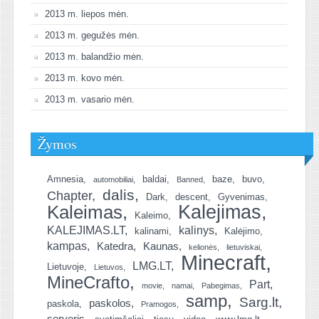
2013 m. liepos mėn.
2013 m. gegužės mėn.
2013 m. balandžio mėn.
2013 m. kovo mėn.
2013 m. vasario mėn.
Žymos
Amnesia
baldai
baze
buvo
automobiliai
Banned
dalis
Chapter
Dark
descent
Gyvenimas
Kalejimas
Kaleimas
Kaleimo
KALEJIMAS.LT
kalinys
kalinami
Kalėjimo
kampas
Katedra
Kaunas
kelionės
lietuviskai
Minecraft
LMG.LT
Lietuvoje
Lietuvos
MineCrafto
Part
movie
namai
Pabegimas
samp
Sarg.lt
paskolos
paskola
Pramogos
serveris