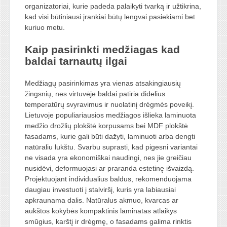
organizatoriai, kurie padeda palaikyti tvarką ir užtikrina,
kad visi būtiniausi įrankiai būtų lengvai pasiekiami bet
kuriuo metu.
Kaip pasirinkti medžiagas kad
baldai tarnautų ilgai
Medžiagų pasirinkimas yra vienas atsakingiausių
žingsnių, nes virtuvėje baldai patiria didelius
temperatūrų svyravimus ir nuolatinį drėgmės poveikį.
Lietuvoje populiariausios medžiagos išlieka laminuota
medžio drožlių plokštė korpusams bei MDF plokštė
fasadams, kurie gali būti dažyti, laminuoti arba dengti
natūraliu lukštu. Svarbu suprasti, kad pigesni variantai
ne visada yra ekonomiškai naudingi, nes jie greičiau
nusidėvi, deformuojasi ar praranda estetinę išvaizdą.
Projektuojant individualius baldus, rekomenduojama
daugiau investuoti į stalviršį, kuris yra labiausiai
apkraunama dalis. Natūralus akmuo, kvarcas ar
aukštos kokybės kompaktinis laminatas atlaikys
smūgius, karštį ir drėgmę, o fasadams galima rinktis