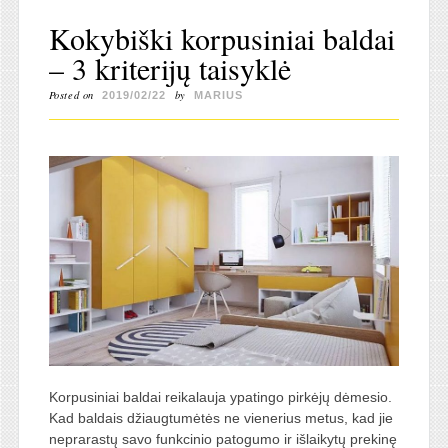
Kokybiški korpusiniai baldai
– 3 kriterijų taisyklė
Posted on
by
2019/02/22
MARIUS
Korpusiniai baldai reikalauja ypatingo pirkėjų dėmesio.
Kad baldais džiaugtumėtės ne vienerius metus, kad jie
neprarastų savo funkcinio patogumo ir išlaikytų prekinę