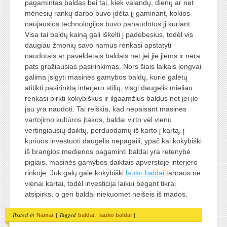
pagamintas baldas bei tai, kiek valandų, dienų ar net
mėnesių rankų darbo buvo įdėta jį gaminant, kokios
naujausios technologijos buvo panaudotos jį kuriant.
Visa tai baldų kainą gali iškelti į padebesius, todėl vis
daugiau žmonių savo namus renkasi apstatyti
naudotais ar paveldėtais baldais net jei jie jiems ir nėra
pats gražiausias pasirinkimas. Nors šiais laikais lengvai
galima įsigyti masinės gamybos baldų, kurie galėtų
atitikti pasirinktą interjero stilių, visgi daugelis mieliau
renkasi pirkti kokybiškus ir ilgaamžius baldus net jei jie
jau yra naudoti. Tai reiškia, kad nepaisant masinės
vartojimo kultūros įtakos, baldai virto vėl vienu
vertingiausių daiktų, perduodamų iš karto į kartą, į
kuriuos investuoti daugelis nepagaili, ypač kai kokybiški
iš brangios medienos pagaminti baldai yra retenybė
pigiais, masinės gamybos daiktais apverstoje interjero
rinkoje. Juk galų gale kokybiški
lauko baldai
tarnaus ne
vienai kartai, todėl investicija laikui bėgant tikrai
atsipirks, o geri baldai niekuomet neišeis iš mados.
Posted in
|
Tagged
,
|
Namai
baldai
lauko baldai