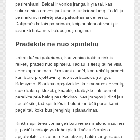
pasirenkami. Baldai ir vonios įranga ir yra tai, kas
sukuria šios erdvės jaukumą ir funkcionalumą, Todėl jų
pasirinkimui reikėtų skirti pakankamai dėmesio.
Dalijamės keliais patarimais, kaip suplanuoti vonią ir
išsirinkti tinkamus baldus jos įrengimui.
Pradėkite ne nuo spintelių
Labai dažnai patariama, kad vonios baldus rinktis
reikėtų pradėti nuo spintelių. Tačiau iš tiesų tai ne visai
geras sprendimas. Pirmiausia todėl, kad reikėtų pradėti
kambario projektavimą nuo svarbiausios įrangos
išdėstymo. Iš anksto apgalvokite, kur montuosite vonią,
dušo kabiną, klozetą, kriauklę skalbyklę. Tik tuomet
pereikite prie baldų pasirinkimo. Nes įrangos judinti jau
negalėsite, tad spintelės ir baldai turi būti parenkami
pagal tai, koks bus įrenginių išplanavimas.
Rinktis spinteles voniai gali būti vienas malonumas, nes
jų pasiūla rinkoje yra labai plati. Tačiau iš anksto
apgalvokite, ar Jums reikės atskirų baldų, ar geriausia