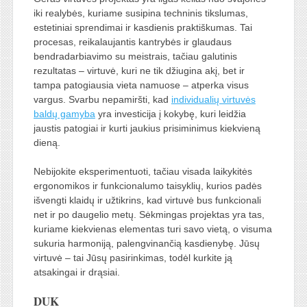
iki realybės, kuriame susipina techninis tikslumas,
estetiniai sprendimai ir kasdienis praktiškumas. Tai
procesas, reikalaujantis kantrybės ir glaudaus
bendradarbiavimo su meistrais, tačiau galutinis
rezultatas – virtuvė, kuri ne tik džiugina akį, bet ir
tampa patogiausia vieta namuose – atperka visus
vargus. Svarbu nepamiršti, kad
individualių virtuvės
baldų gamyba
yra investicija į kokybę, kuri leidžia
jaustis patogiai ir kurti jaukius prisiminimus kiekvieną
dieną.
Nebijokite eksperimentuoti, tačiau visada laikykitės
ergonomikos ir funkcionalumo taisyklių, kurios padės
išvengti klaidų ir užtikrins, kad virtuvė bus funkcionali
net ir po daugelio metų. Sėkmingas projektas yra tas,
kuriame kiekvienas elementas turi savo vietą, o visuma
sukuria harmoniją, palengvinančią kasdienybę. Jūsų
virtuvė – tai Jūsų pasirinkimas, todėl kurkite ją
atsakingai ir drąsiai.
DUK