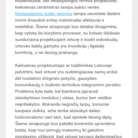
moderniuose, bet netaisyklingos formos projektuose,
kiekvienas centimetras tampa aukso vertės.
Nestandartinių baldų gamyba
tampa vienintele išeitimi
norint išnaudoti erdvę maksimaliai efektyviai ir
estetiškai. Šiame straipsnyje bus detaliai išnagrinėta,
kaip vyksta šis kūrybinis procesas, su kokiais iššūkiais
susiduriama projektuojant virtuvę ir kodėl individualių
virtuvės baldų gamyba yra investicija į ilgalaikį
komfortą, o ne tiesiog prabanga.
Kiekvienas projektuotojas ar baldininkas Lietuvoje
patvirtins, kad virtuvė yra sudėtingiausia namų erdvė
dėl nuolatinio drėgmės pokyčio, gausybės
komunikacijų ir buitinės technikos integravimo poreikio.
Problema kyla tada, kai bandoma įsprausti
standartinius modulius į vietas, kurios tam visiškai
nepritaikytos. Atsiranda negražių tarpų, kuriuose
kaupiasi dulkės, arba tenka atsisakyti dalies
funkcionalumo vien tam, kad spintelė tiesiog tilptų.
Šiame straipsnyje bus pateikti konkretūs sprendimo
būdai, kaip nuo pirmųjų matavimų iki galutinio
montavimo užtikrinti, kad virtuvė tarnaus dešimtmečius.