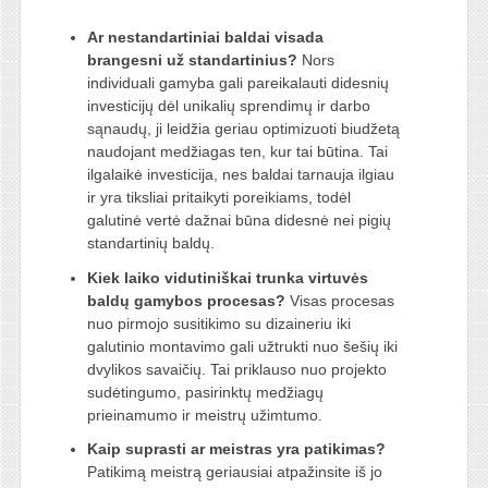
Ar nestandartiniai baldai visada
brangesni už standartinius?
Nors
individuali gamyba gali pareikalauti didesnių
investicijų dėl unikalių sprendimų ir darbo
sąnaudų, ji leidžia geriau optimizuoti biudžetą
naudojant medžiagas ten, kur tai būtina. Tai
ilgalaikė investicija, nes baldai tarnauja ilgiau
ir yra tiksliai pritaikyti poreikiams, todėl
galutinė vertė dažnai būna didesnė nei pigių
standartinių baldų.
Kiek laiko vidutiniškai trunka virtuvės
baldų gamybos procesas?
Visas procesas
nuo pirmojo susitikimo su dizaineriu iki
galutinio montavimo gali užtrukti nuo šešių iki
dvylikos savaičių. Tai priklauso nuo projekto
sudėtingumo, pasirinktų medžiagų
prieinamumo ir meistrų užimtumo.
Kaip suprasti ar meistras yra patikimas?
Patikimą meistrą geriausiai atpažinsite iš jo