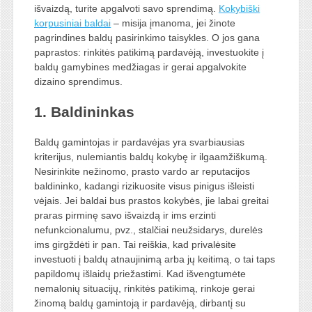
išvaizdą, turite apgalvoti savo sprendimą.
Kokybiški
korpusiniai baldai
– misija įmanoma, jei žinote
pagrindines baldų pasirinkimo taisykles. O jos gana
paprastos: rinkitės patikimą pardavėją, investuokite į
baldų gamybines medžiagas ir gerai apgalvokite
dizaino sprendimus.
1. Baldininkas
Baldų gamintojas ir pardavėjas yra svarbiausias
kriterijus, nulemiantis baldų kokybę ir ilgaamžiškumą.
Nesirinkite nežinomo, prasto vardo ar reputacijos
baldininko, kadangi rizikuosite visus pinigus išleisti
vėjais. Jei baldai bus prastos kokybės, jie labai greitai
praras pirminę savo išvaizdą ir ims erzinti
nefunkcionalumu, pvz., stalčiai neužsidarys, durelės
ims girgždėti ir pan. Tai reiškia, kad privalėsite
investuoti į baldų atnaujinimą arba jų keitimą, o tai taps
papildomų išlaidų priežastimi. Kad išvengtumėte
nemalonių situacijų, rinkitės patikimą, rinkoje gerai
žinomą baldų gamintoją ir pardavėją, dirbantį su