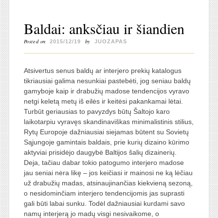
Baldai: anksčiau ir šiandien
Posted on
by
2015/12/19
JUOZAPAS
Atsivertus senus baldų ar interjero prekių katalogus
tikriausiai galima nesunkiai pastebėti, jog seniau baldų
gamyboje kaip ir drabužių madose tendencijos vyravo
netgi keletą metų iš eilės ir keitėsi pakankamai lėtai.
Turbūt geriausias to pavyzdys būtų Šaltojo karo
laikotarpiu vyravęs skandinaviškas minimalistinis stilius,
Rytų Europoje dažniausiai siejamas būtent su Sovietų
Sąjungoje gamintais baldais, prie kurių dizaino kūrimo
aktyviai prisidėjo daugybė Baltijos šalių dizainerių.
Deja, tačiau dabar tokio patogumo interjero madose
jau seniai nėra likę – jos keičiasi ir mainosi ne ką lėčiau
už drabužių madas, atsinaujinančias kiekvieną sezoną,
o nesidominčiam interjero tendencijomis jas suprasti
gali būti labai sunku. Todėl dažniausiai kurdami savo
namų interjerą jo madų visgi nesivaikome, o