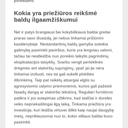
poreikiams.
Kokia yra priežiūros reikšmė
baldų ilgaamžiškumui
Net ir patys brangiausi bei kokybiškiausi baldai greitai
praras savo išvaizdą, jei nebus tinkamai prižiūrimi
kasdienybėje. Nestandartinių baldų gamyba suteikia
galimybę pasirinkti paviršius, kurie yra lengviau valomi,
tačiau tai neatleidžia nuo poreikio laikytis pagrindinių
eksploatacijos taisyklių. Svarbu vengti perteklinės
drėgmės ant stalviršių sujungimų, ypač jei jie nėra
tinkamai izoliuoti, nes tai gali sukelti plokštės
išbrinkimą. Taip pat reikėtų atsargiai elgtis su
agresyviomis valymo priemonėmis, kurios gali pažeisti
fasadų dangą ar stalviršio tekstūrą. Reguliari furnitūros
patikra ir jos sutepimas užtikrins, kad stalčiai ir durelės
veiks nepriekaištingai ilgą laiką. Tinkama priežiūra yra
investicija, kuri leidžia virtuvei išlikti kaip naujai daugybę
metų, nepriklausomai nuo to, kokio stiliaus baldai buvo
pasirinkti.