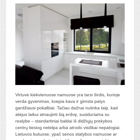
Virtuvė kiekvienuose namuose yra tarsi širdis, kurioje
verda gyvenimas, kvepia kava ir gimsta patys
gardžiausi pokalbiai. Tačiau dažnai nutinka taip, kad
atėjus laikui atnaujinti šią erdvę, susiduriama su
realybe – standartiniai baldai iš didžiųjų prekybos
centrų tiesiog netelpa arba atrodo visiškai nepatogiai.
Lietuvos butuose, ypač senos statybos namuose ar