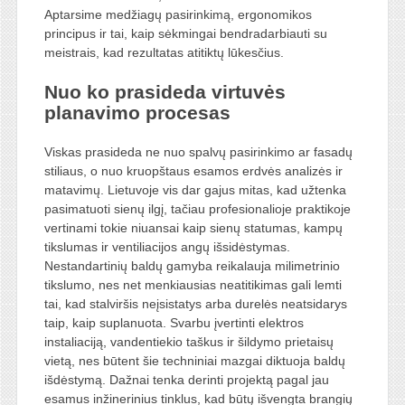
Aptarsime medžiagų pasirinkimą, ergonomikos
principus ir tai, kaip sėkmingai bendradarbiauti su
meistrais, kad rezultatas atitiktų lūkesčius.
Nuo ko prasideda virtuvės
planavimo procesas
Viskas prasideda ne nuo spalvų pasirinkimo ar fasadų
stiliaus, o nuo kruopštaus esamos erdvės analizės ir
matavimų. Lietuvoje vis dar gajus mitas, kad užtenka
pasimatuoti sienų ilgį, tačiau profesionalioje praktikoje
vertinami tokie niuansai kaip sienų statumas, kampų
tikslumas ir ventiliacijos angų išsidėstymas.
Nestandartinių baldų gamyba reikalauja milimetrinio
tikslumo, nes net menkiausias neatitikimas gali lemti
tai, kad stalviršis neįsistatys arba durelės neatsidarys
taip, kaip suplanuota. Svarbu įvertinti elektros
instaliaciją, vandentiekio taškus ir šildymo prietaisų
vietą, nes būtent šie techniniai mazgai diktuoja baldų
išdėstymą. Dažnai tenka derinti projektą pagal jau
esamus inžinerinius tinklus, kad būtų išvengta brangių