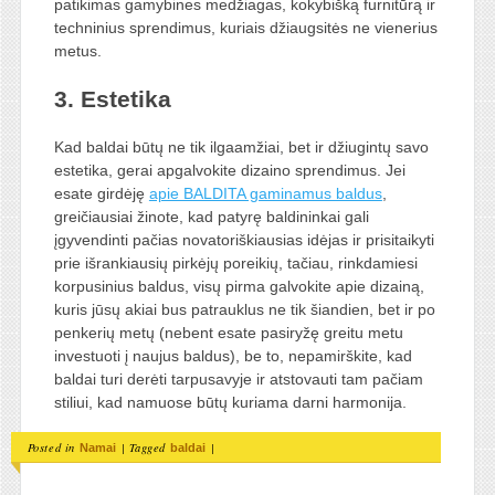
patikimas gamybines medžiagas, kokybišką furnitūrą ir
techninius sprendimus, kuriais džiaugsitės ne vienerius
metus.
3. Estetika
Kad baldai būtų ne tik ilgaamžiai, bet ir džiugintų savo
estetika, gerai apgalvokite dizaino sprendimus. Jei
esate girdėję
apie BALDITA gaminamus baldus
,
greičiausiai žinote, kad patyrę baldininkai gali
įgyvendinti pačias novatoriškiausias idėjas ir prisitaikyti
prie išrankiausių pirkėjų poreikių, tačiau, rinkdamiesi
korpusinius baldus, visų pirma galvokite apie dizainą,
kuris jūsų akiai bus patrauklus ne tik šiandien, bet ir po
penkerių metų (nebent esate pasiryžę greitu metu
investuoti į naujus baldus), be to, nepamirškite, kad
baldai turi derėti tarpusavyje ir atstovauti tam pačiam
stiliui, kad namuose būtų kuriama darni harmonija.
Posted in
|
Tagged
|
Namai
baldai