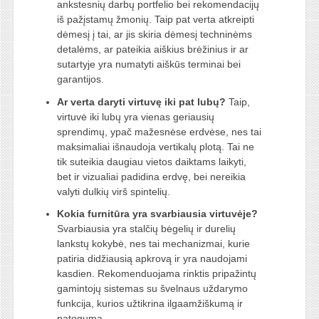
ankstesnių darbų portfelio bei rekomendacijų
iš pažįstamų žmonių. Taip pat verta atkreipti
dėmesį į tai, ar jis skiria dėmesį techninėms
detalėms, ar pateikia aiškius brėžinius ir ar
sutartyje yra numatyti aiškūs terminai bei
garantijos.
Ar verta daryti virtuvę iki pat lubų?
Taip,
virtuvė iki lubų yra vienas geriausių
sprendimų, ypač mažesnėse erdvėse, nes tai
maksimaliai išnaudoja vertikalų plotą. Tai ne
tik suteikia daugiau vietos daiktams laikyti,
bet ir vizualiai padidina erdvę, bei nereikia
valyti dulkių virš spintelių.
Kokia furnitūra yra svarbiausia virtuvėje?
Svarbiausia yra stalčių bėgelių ir durelių
lankstų kokybė, nes tai mechanizmai, kurie
patiria didžiausią apkrovą ir yra naudojami
kasdien. Rekomenduojama rinktis pripažintų
gamintojų sistemas su švelnaus uždarymo
funkcija, kurios užtikrina ilgaamžiškumą ir
patogumą.