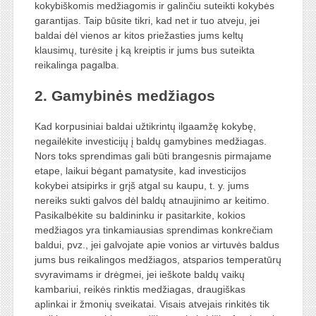
kokybiškomis medžiagomis ir galinčiu suteikti kokybės
garantijas. Taip būsite tikri, kad net ir tuo atveju, jei
baldai dėl vienos ar kitos priežasties jums keltų
klausimų, turėsite į ką kreiptis ir jums bus suteikta
reikalinga pagalba.
2. Gamybinės medžiagos
Kad korpusiniai baldai užtikrintų ilgaamžę kokybę,
negailėkite investicijų į baldų gamybines medžiagas.
Nors toks sprendimas gali būti brangesnis pirmajame
etape, laikui bėgant pamatysite, kad investicijos
kokybei atsipirks ir grįš atgal su kaupu, t. y. jums
nereiks sukti galvos dėl baldų atnaujinimo ar keitimo.
Pasikalbėkite su baldininku ir pasitarkite, kokios
medžiagos yra tinkamiausias sprendimas konkrečiam
baldui, pvz., jei galvojate apie vonios ar virtuvės baldus
jums bus reikalingos medžiagos, atsparios temperatūrų
svyravimams ir drėgmei, jei ieškote baldų vaikų
kambariui, reikės rinktis medžiagas, draugiškas
aplinkai ir žmonių sveikatai. Visais atvejais rinkitės tik