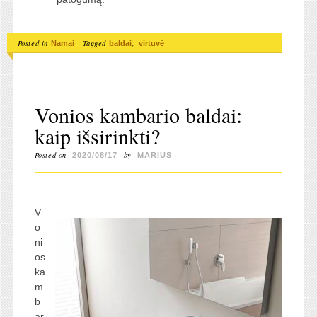
Posted in
|
Tagged
,
|
Namai
baldai
virtuvė
Vonios kambario baldai:
kaip išsirinkti?
Posted on
by
2020/08/17
MARIUS
V
o
ni
os
ka
m
b
ar