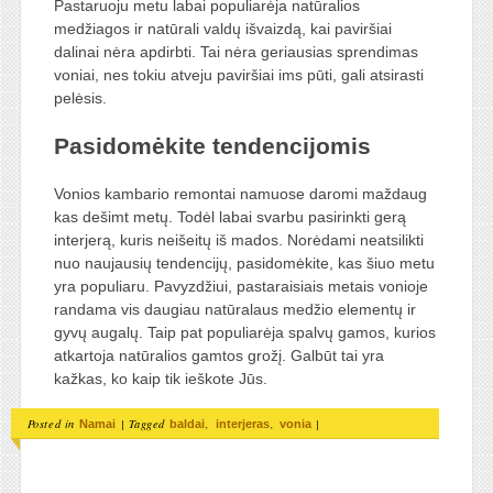
Pastaruoju metu labai populiarėja natūralios
medžiagos ir natūrali valdų išvaizdą, kai paviršiai
dalinai nėra apdirbti. Tai nėra geriausias sprendimas
voniai, nes tokiu atveju paviršiai ims pūti, gali atsirasti
pelėsis.
Pasidomėkite tendencijomis
Vonios kambario remontai namuose daromi maždaug
kas dešimt metų. Todėl labai svarbu pasirinkti gerą
interjerą, kuris neišeitų iš mados. Norėdami neatsilikti
nuo naujausių tendencijų, pasidomėkite, kas šiuo metu
yra populiaru. Pavyzdžiui, pastaraisiais metais vonioje
randama vis daugiau natūralaus medžio elementų ir
gyvų augalų. Taip pat populiarėja spalvų gamos, kurios
atkartoja natūralios gamtos grožį. Galbūt tai yra
kažkas, ko kaip tik ieškote Jūs.
Posted in
|
Tagged
,
,
|
Namai
baldai
interjeras
vonia