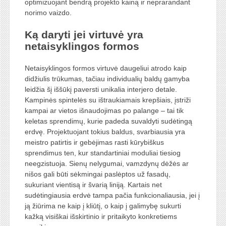
optimizuojant bendrą projekto kainą ir neprarandant
norimo vaizdo.
Ką daryti jei virtuvė yra
netaisyklingos formos
Netaisyklingos formos virtuvė daugeliui atrodo kaip
didžiulis trūkumas, tačiau individualių baldų gamyba
leidžia šį iššūkį paversti unikalia interjero detale.
Kampinės spintelės su ištraukiamais krepšiais, įstriži
kampai ar vietos išnaudojimas po palange – tai tik
keletas sprendimų, kurie padeda suvaldyti sudėtingą
erdvę. Projektuojant tokius baldus, svarbiausia yra
meistro patirtis ir gebėjimas rasti kūrybiškus
sprendimus ten, kur standartiniai moduliai tiesiog
neegzistuoja. Sienų nelygumai, vamzdynų dėžės ar
nišos gali būti sėkmingai paslėptos už fasadų,
sukuriant vientisą ir švarią liniją. Kartais net
sudėtingiausia erdvė tampa pačia funkcionaliausia, jei į
ją žiūrima ne kaip į kliūtį, o kaip į galimybę sukurti
kažką visiškai išskirtinio ir pritaikyto konkretiems