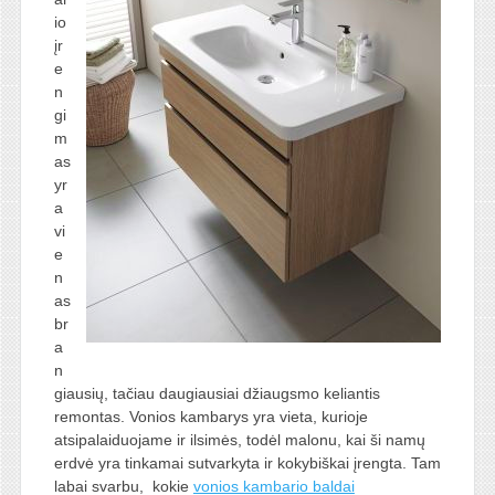
io
įr
e
n
gi
m
as
yr
a
vi
e
n
as
br
a
n
giausių, tačiau daugiausiai džiaugsmo keliantis
remontas. Vonios kambarys yra vieta, kurioje
atsipalaiduojame ir ilsimės, todėl malonu, kai ši namų
erdvė yra tinkamai sutvarkyta ir kokybiškai įrengta. Tam
labai svarbu, kokie
vonios kambario baldai