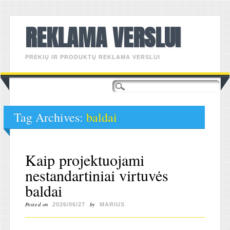
REKLAMA VERSLUI
PREKIŲ IR PRODUKTŲ REKLAMA VERSLUI
Main menu
Skip
to
content
Tag Archives:
baldai
Kaip projektuojami
nestandartiniai virtuvės
baldai
Posted on
by
2026/06/27
MARIUS