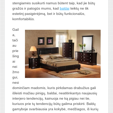
stengiamės susikurti namus būtent taip, kad jie būtų
gražūs ir patogūs mums, kad
baldai
teiktų ne tik
estetinį pasigėrėjimą, bet ir būtų funkcionalūs,
komfortabilūs.
Gail
a,
tači
au
prie
šing
ai
nei
žmo
gui,
nesi
dominčiam madomis, kuris pirkdamas drabužius gali
išleisti mažiau pinigų, baldai, neatitinkantys naujausių
interjero tendencijų, kainuoja ne ką pigiau nei tie,
kuriuos prie tų tendencijų būtų galima priskirti. Baldų
gamyboje svarbiausia yra kokybė, medžiagos, iš kurių