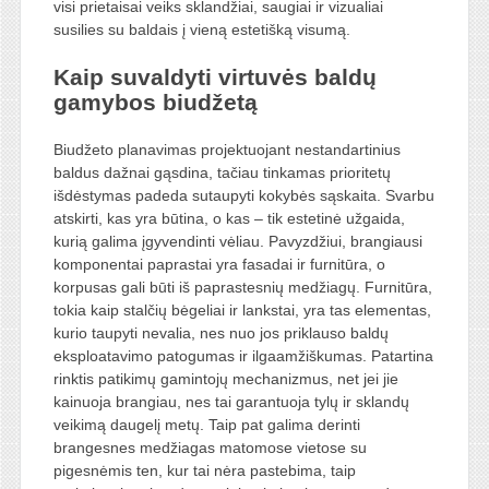
visi prietaisai veiks sklandžiai, saugiai ir vizualiai
susilies su baldais į vieną estetišką visumą.
Kaip suvaldyti virtuvės baldų
gamybos biudžetą
Biudžeto planavimas projektuojant nestandartinius
baldus dažnai gąsdina, tačiau tinkamas prioritetų
išdėstymas padeda sutaupyti kokybės sąskaita. Svarbu
atskirti, kas yra būtina, o kas – tik estetinė užgaida,
kurią galima įgyvendinti vėliau. Pavyzdžiui, brangiausi
komponentai paprastai yra fasadai ir furnitūra, o
korpusas gali būti iš paprastesnių medžiagų. Furnitūra,
tokia kaip stalčių bėgeliai ir lankstai, yra tas elementas,
kurio taupyti nevalia, nes nuo jos priklauso baldų
eksploatavimo patogumas ir ilgaamžiškumas. Patartina
rinktis patikimų gamintojų mechanizmus, net jei jie
kainuoja brangiau, nes tai garantuoja tylų ir sklandų
veikimą daugelį metų. Taip pat galima derinti
brangesnes medžiagas matomose vietose su
pigesnėmis ten, kur tai nėra pastebima, taip