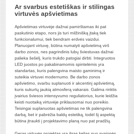
Ar svarbus estetiškas ir stilingas
virtuvės apšvietimas
Apšvietimas virtuvėje dažnai pamirštamas iki pat
paskutinio etapo, nors jis turi milžinišką įtaką tiek
funkcionalumui, tiek bendram erdvės vaizdui.
Planuojant virtuvę, būtina numatyti apšvietimą virš
darbo zonos, nes pagrindinis lubų šviestuvas dažnai
palieka šešėlį, kuris trukdo patogiai dirbti. Integruotos
LED juostos po pakabinamomis spintelėmis yra
standartas, kuris palengvina maisto gaminimą ir
suteikia virtuvei modernumo. Be darbo zonos
apšvietimo, svarbu suplanuoti ir akcentinį apšvietimą,
kuris sukurtų jaukią atmosferą vakarais. Galima rinktis
įvairius šviesos intensyvumo reguliatorius, kurie leidžia
keisti nuotaiką virtuvėje priklausomai nuo poreikio.
Teisingai suplanuotas apšvietimas ne tik palengvina
darbą, bet ir pabrėžia baldų estetiką, todėl šį aspektą
būtina įtraukti į projektavimo planą nuo pat pradžių.
Geras virtuvės projektas yra ilgas kelias nuo svajonės