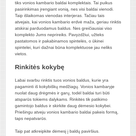
tiks vonios kambario baldai komplektais. Tai puikus
pasirinkimas įrengiant vonią, nes visi baldai vienodi.
Taip išlaikomas vienodas interjeras. Tačiau tais
atvejais, kai vonios kambario erdvė maža, geriau rinktis
atskirai parduodamus baldus. Nes greičiausiai viso
komplekto Jums neprireiks. Pavyzdžiui, užteks
pastatomos ir pakabinamos spintelės, o ūkinei
spintelei, kuri dažnai būna komplektuose jau neliks
vietos.
Rinkitės kokybę
Labai svarbu rinktis tuos vonios baldus, kurie yra
pagaminti iš kokybiškų medžiagų. Vonios kambaryje
nuolat daug drėgmės ir garų, todėl baldai turi būti
atsparūs tokiems dalykams. Rinkitės tik patikimo
gamintojo baldus ir skirkite daug dėmesio kokybei.
Priešingu atveju vonios kambario baldai pakeis formą,
taps nepatvarūs.
Taip pat atkreipkite dėmesį į baldų paviršius.