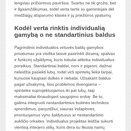
lengviau prižiūrimus paviršius. Svarbu ne tik grožis, bet
ir ilgaamžiškumas, todėl verta tartis su gamintojais dėl
medžiagų atsparumo klasės ir jų priežiūros ypatumų.
Kodėl verta rinktis individualią
gamybą o ne standartinius baldus
Pagrindinis individualios virtuvės baldų gamybos
privalumas yra visiška laisvė pasirinkti dizainą, spalvas
ir funkcinį užpildymą, kuris tobulai atitinka individualius
poreikius. Standartiniai baldai, nors ir pigesni, dažnai
neleidžia pasiekti lubų, todėl virš spintelių lieka tarpai,
kuriuose kaupiasi dulkės ir riebalai. Užsakant baldus
pagal užsakymą, šios problemos išvengiama –
spintelės suprojektuojamos iki pat lubų, taip
maksimaliai išnaudojant saugojimo erdvę. Be to,
galima integruoti nestandartinius buitinės technikos
sprendimus, pavyzdžiui, siauras indaploves,
įmontuojamus vyno šaldytuvus ar nestandartinio
aukščio orkaites. Individualus projektas leidžia sukurti
vientisą interjero stilių, kuris dera su likusia namų