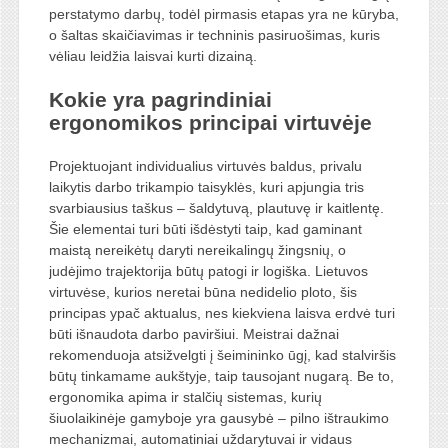
perstatymo darbų, todėl pirmasis etapas yra ne kūryba,
o šaltas skaičiavimas ir techninis pasiruošimas, kuris
vėliau leidžia laisvai kurti dizainą.
Kokie yra pagrindiniai
ergonomikos principai virtuvėje
Projektuojant individualius virtuvės baldus, privalu
laikytis darbo trikampio taisyklės, kuri apjungia tris
svarbiausius taškus – šaldytuvą, plautuvę ir kaitlentę.
Šie elementai turi būti išdėstyti taip, kad gaminant
maistą nereikėtų daryti nereikalingų žingsnių, o
judėjimo trajektorija būtų patogi ir logiška. Lietuvos
virtuvėse, kurios neretai būna nedidelio ploto, šis
principas ypač aktualus, nes kiekviena laisva erdvė turi
būti išnaudota darbo paviršiui. Meistrai dažnai
rekomenduoja atsižvelgti į šeimininko ūgį, kad stalviršis
būtų tinkamame aukštyje, taip tausojant nugarą. Be to,
ergonomika apima ir stalčių sistemas, kurių
šiuolaikinėje gamyboje yra gausybė – pilno ištraukimo
mechanizmai, automatiniai uždarytuvai ir vidaus