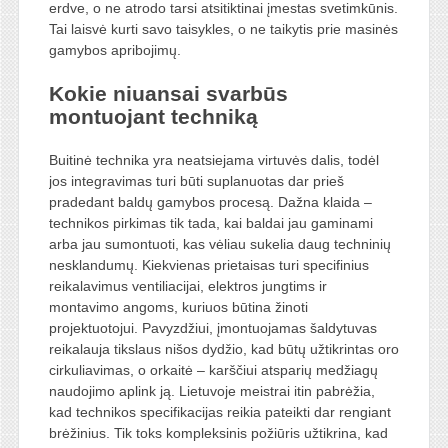
erdve, o ne atrodo tarsi atsitiktinai įmestas svetimkūnis.
Tai laisvė kurti savo taisykles, o ne taikytis prie masinės
gamybos apribojimų.
Kokie niuansai svarbūs
montuojant techniką
Buitinė technika yra neatsiejama virtuvės dalis, todėl
jos integravimas turi būti suplanuotas dar prieš
pradedant baldų gamybos procesą. Dažna klaida –
technikos pirkimas tik tada, kai baldai jau gaminami
arba jau sumontuoti, kas vėliau sukelia daug techninių
nesklandumų. Kiekvienas prietaisas turi specifinius
reikalavimus ventiliacijai, elektros jungtims ir
montavimo angoms, kuriuos būtina žinoti
projektuotojui. Pavyzdžiui, įmontuojamas šaldytuvas
reikalauja tikslaus nišos dydžio, kad būtų užtikrintas oro
cirkuliavimas, o orkaitė – karščiui atsparių medžiagų
naudojimo aplink ją. Lietuvoje meistrai itin pabrėžia,
kad technikos specifikacijas reikia pateikti dar rengiant
brėžinius. Tik toks kompleksinis požiūris užtikrina, kad