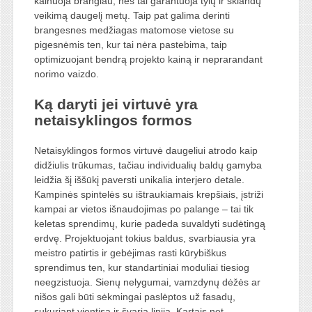
kainuoja brangiau, nes tai garantuoja tylų ir sklandų
veikimą daugelį metų. Taip pat galima derinti
brangesnes medžiagas matomose vietose su
pigesnėmis ten, kur tai nėra pastebima, taip
optimizuojant bendrą projekto kainą ir neprarandant
norimo vaizdo.
Ką daryti jei virtuvė yra
netaisyklingos formos
Netaisyklingos formos virtuvė daugeliui atrodo kaip
didžiulis trūkumas, tačiau individualių baldų gamyba
leidžia šį iššūkį paversti unikalia interjero detale.
Kampinės spintelės su ištraukiamais krepšiais, įstriži
kampai ar vietos išnaudojimas po palange – tai tik
keletas sprendimų, kurie padeda suvaldyti sudėtingą
erdvę. Projektuojant tokius baldus, svarbiausia yra
meistro patirtis ir gebėjimas rasti kūrybiškus
sprendimus ten, kur standartiniai moduliai tiesiog
neegzistuoja. Sienų nelygumai, vamzdynų dėžės ar
nišos gali būti sėkmingai paslėptos už fasadų,
sukuriant vientisą ir švarią liniją. Kartais net