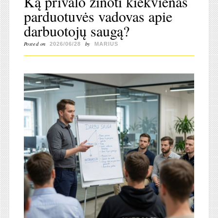
Ką privalo žinoti kiekvienas
parduotuvės vadovas apie
darbuotojų saugą?
Posted on
by
2026/06/28
MARIUS