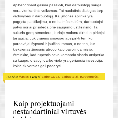
Apibendrinant galima pasakyti, kad darbuotojų sauga
nėra vienkartinis veiksmas. Tai nuolatinis dialogas tarp
vadovybės ir darbuotojų. Kai įmonės aplinka yra
pagrįsta pasitikėjimu, o ne baimės kultūra, darbuotojai
patys noriai prisideda prie saugumo užtikrinimo. Tai
sukuria gerą atmosferą, kurioje malonu dirbti, o pirkėjai
tai jaučia. Juk visiems smagiau apsipirkti ten, kur
pardavėjai šypsosi ir jaučiasi ramūs, o ne ten, kur
kiekvienas žingsnis atrodo kaip pavojinga misija.
Atminkite, kad rūpestis savo komanda visada atsiperka
su kaupu, o saugi darbo vieta yra geriausia investicija,
kokią tik verslas gali padaryti.
Posted in
|
Tagged
,
,
|
Verslas
darbo sauga
darbuotojai
parduotuvės.
Kaip projektuojami
nestandartiniai virtuvės