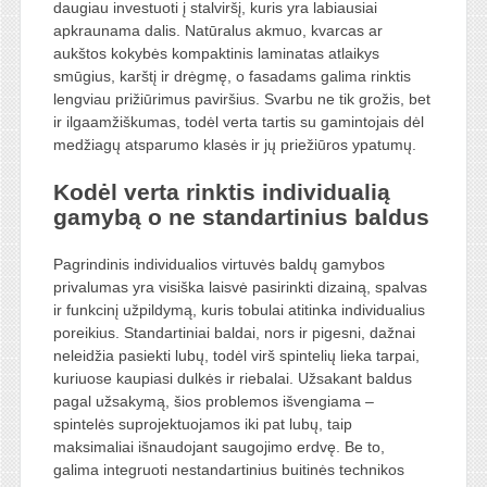
daugiau investuoti į stalviršį, kuris yra labiausiai
apkraunama dalis. Natūralus akmuo, kvarcas ar
aukštos kokybės kompaktinis laminatas atlaikys
smūgius, karštį ir drėgmę, o fasadams galima rinktis
lengviau prižiūrimus paviršius. Svarbu ne tik grožis, bet
ir ilgaamžiškumas, todėl verta tartis su gamintojais dėl
medžiagų atsparumo klasės ir jų priežiūros ypatumų.
Kodėl verta rinktis individualią
gamybą o ne standartinius baldus
Pagrindinis individualios virtuvės baldų gamybos
privalumas yra visiška laisvė pasirinkti dizainą, spalvas
ir funkcinį užpildymą, kuris tobulai atitinka individualius
poreikius. Standartiniai baldai, nors ir pigesni, dažnai
neleidžia pasiekti lubų, todėl virš spintelių lieka tarpai,
kuriuose kaupiasi dulkės ir riebalai. Užsakant baldus
pagal užsakymą, šios problemos išvengiama –
spintelės suprojektuojamos iki pat lubų, taip
maksimaliai išnaudojant saugojimo erdvę. Be to,
galima integruoti nestandartinius buitinės technikos