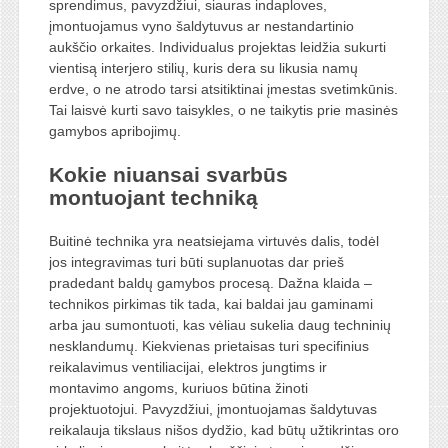
sprendimus, pavyzdžiui, siauras indaploves,
įmontuojamus vyno šaldytuvus ar nestandartinio
aukščio orkaites. Individualus projektas leidžia sukurti
vientisą interjero stilių, kuris dera su likusia namų
erdve, o ne atrodo tarsi atsitiktinai įmestas svetimkūnis.
Tai laisvė kurti savo taisykles, o ne taikytis prie masinės
gamybos apribojimų.
Kokie niuansai svarbūs
montuojant techniką
Buitinė technika yra neatsiejama virtuvės dalis, todėl
jos integravimas turi būti suplanuotas dar prieš
pradedant baldų gamybos procesą. Dažna klaida –
technikos pirkimas tik tada, kai baldai jau gaminami
arba jau sumontuoti, kas vėliau sukelia daug techninių
nesklandumų. Kiekvienas prietaisas turi specifinius
reikalavimus ventiliacijai, elektros jungtims ir
montavimo angoms, kuriuos būtina žinoti
projektuotojui. Pavyzdžiui, įmontuojamas šaldytuvas
reikalauja tikslaus nišos dydžio, kad būtų užtikrintas oro