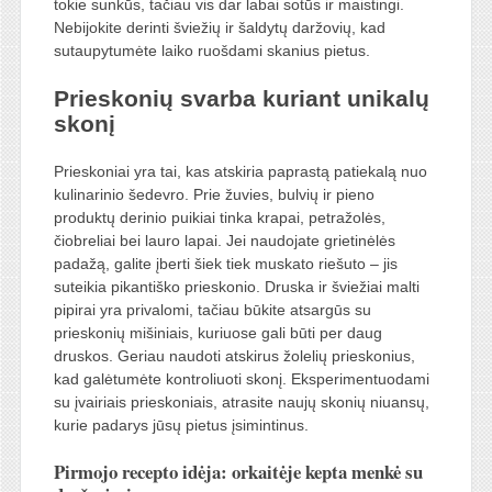
tokie sunkūs, tačiau vis dar labai sotūs ir maistingi.
Nebijokite derinti šviežių ir šaldytų daržovių, kad
sutaupytumėte laiko ruošdami skanius pietus.
Prieskonių svarba kuriant unikalų
skonį
Prieskoniai yra tai, kas atskiria paprastą patiekalą nuo
kulinarinio šedevro. Prie žuvies, bulvių ir pieno
produktų derinio puikiai tinka krapai, petražolės,
čiobreliai bei lauro lapai. Jei naudojate grietinėlės
padažą, galite įberti šiek tiek muskato riešuto – jis
suteikia pikantiško prieskonio. Druska ir šviežiai malti
pipirai yra privalomi, tačiau būkite atsargūs su
prieskonių mišiniais, kuriuose gali būti per daug
druskos. Geriau naudoti atskirus žolelių prieskonius,
kad galėtumėte kontroliuoti skonį. Eksperimentuodami
su įvairiais prieskoniais, atrasite naujų skonių niuansų,
kurie padarys jūsų pietus įsimintinus.
Pirmojo recepto idėja: orkaitėje kepta menkė su