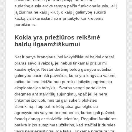
sudėtingiausia erdvė tampa pačia funkcionaliausia, jei į
ją žiūrima ne kaip į kliūtį, o kaip į galimybę sukurti
kažką visiškai išskirtinio ir pritaikyto konkretiems
poreikiams.
Kokia yra priežiūros reikšmė
baldų ilgaamžiškumui
Net ir patys brangiausi bei kokybiškiausi baldai greitai
praras savo išvaizdą, jei nebus tinkamai prižiūrimi
kasdienybėje. Nestandartinių baldų gamyba suteikia
galimybę pasirinkti paviršius, kurie yra lengviau valomi,
tačiau tai neatleidžia nuo poreikio laikytis pagrindinių
eksploatacijos taisyklių. Svarbu vengti perteklinės
drėgmės ant stalviršių sujungimų, ypač jei jie nėra
tinkamai izoliuoti, nes tai gali sukelti plokštės
išbrinkimą. Taip pat reikėtų atsargiai elgtis su
agresyviomis valymo priemonėmis, kurios gali pažeisti
fasadų dangą ar stalviršio tekstūrą. Reguliari furnitūros
patikra ir jos sutepimas užtikrins, kad stalčiai ir durelės
veiks nepriekaištingai ilgą laiką. Tinkama priežiūra yra