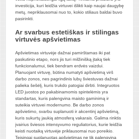
investicija, kuri leidžia virtuvei išlikti kaip naujai daugybę
metų, nepriklausomai nuo to, kokio stiliaus baldai buvo
pasirinkti.
Ar svarbus estetiškas ir stilingas
virtuvės apšvietimas
Apšvietimas virtuvėje dažnai pamirštamas iki pat
paskutinio etapo, nors jis turi milžinišką įtaką tiek
funkcionalumui, tiek bendram erdvės vaizdui.
Planuojant virtuvę, būtina numatyti apšvietimą virš
darbo zonos, nes pagrindinis lubų šviestuvas dažnai
palieka šešėlį, kuris trukdo patogiai dirbti. Integruotos
LED juostos po pakabinamomis spintelėmis yra
standartas, kuris palengvina maisto gaminimą ir
suteikia virtuvei modernumo. Be darbo zonos
apšvietimo, svarbu suplanuoti ir akcentinį apšvietimą,
kuris sukurtų jaukią atmosferą vakarais. Galima rinktis
įvairius šviesos intensyvumo reguliatorius, kurie leidžia
keisti nuotaiką virtuvėje priklausomai nuo poreikio.
Teisingai suplanuotas apšvietimas ne tik palengvina