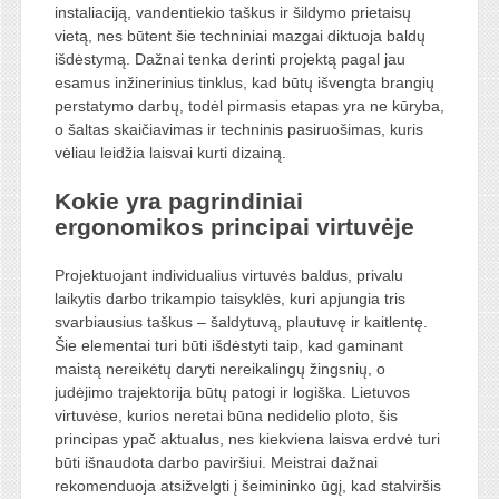
instaliaciją, vandentiekio taškus ir šildymo prietaisų
vietą, nes būtent šie techniniai mazgai diktuoja baldų
išdėstymą. Dažnai tenka derinti projektą pagal jau
esamus inžinerinius tinklus, kad būtų išvengta brangių
perstatymo darbų, todėl pirmasis etapas yra ne kūryba,
o šaltas skaičiavimas ir techninis pasiruošimas, kuris
vėliau leidžia laisvai kurti dizainą.
Kokie yra pagrindiniai
ergonomikos principai virtuvėje
Projektuojant individualius virtuvės baldus, privalu
laikytis darbo trikampio taisyklės, kuri apjungia tris
svarbiausius taškus – šaldytuvą, plautuvę ir kaitlentę.
Šie elementai turi būti išdėstyti taip, kad gaminant
maistą nereikėtų daryti nereikalingų žingsnių, o
judėjimo trajektorija būtų patogi ir logiška. Lietuvos
virtuvėse, kurios neretai būna nedidelio ploto, šis
principas ypač aktualus, nes kiekviena laisva erdvė turi
būti išnaudota darbo paviršiui. Meistrai dažnai
rekomenduoja atsižvelgti į šeimininko ūgį, kad stalviršis