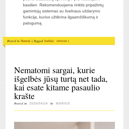
kasdien. Rekomenduojama rinktis pripažintų
gamintojų sistemas su švelnaus uždarymo
funkcija, kurios užtikrina ilgaamžiškumą ir
patogumą.
Posted in
|
Tagged
,
|
Namai
baldai
virtuvė
Nematomi sargai, kurie
išgelbės jūsų turtą net tada,
kai esate kitame pasaulio
krašte
Posted on
by
2026/04/24
MARIUS