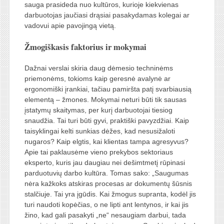
sauga prasideda nuo kultūros, kurioje kiekvienas
darbuotojas jaučiasi drąsiai pasakydamas kolegai ar
vadovui apie pavojingą vietą.
Žmogiškasis faktorius ir mokymai
Dažnai verslai skiria daug dėmesio techninėms
priemonėms, tokioms kaip geresnė avalynė ar
ergonomiški įrankiai, tačiau pamiršta patį svarbiausią
elementą – žmones. Mokymai neturi būti tik sausas
įstatymų skaitymas, per kurį darbuotojai tiesiog
snaudžia. Tai turi būti gyvi, praktiški pavyzdžiai. Kaip
taisyklingai kelti sunkias dėžes, kad nesusižaloti
nugaros? Kaip elgtis, kai klientas tampa agresyvus?
Apie tai paklausėme vieno prekybos sektoriaus
eksperto, kuris jau daugiau nei dešimtmetį rūpinasi
parduotuvių darbo kultūra. Tomas sako: „Saugumas
nėra kažkoks atskiras procesas ar dokumentų šūsnis
stalčiuje. Tai yra įgūdis. Kai žmogus supranta, kodėl jis
turi naudoti kopėčias, o ne lipti ant lentynos, ir kai jis
žino, kad gali pasakyti „ne“ nesaugiam darbui, tada