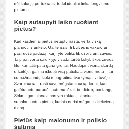
dėl kalorijų pertekliaus, todėl idealiai tinka lengviems
pietums.
Kaip sutaupyti laiko ruošiant
pietus?
Kad kasdieniai pietūs netaptų našta, verta viską
planuoti iš anksto. Galite išsivirti bulves iš vakaro ar
pasiruošti padažą, kurį ryte beliks tik užpilti ant žuvies.
Taip pat verta šaldiklyje visada turėti kokybiškos žuvies
filė, kuri atitirpsta gana greitai. Naudojant vieną skardą
orkaitėje, galima iškepti visą patiekalą vienu metu – tai
sumažina indų kiekį ir pagreitina tvarkymąsi virtuvėje.
Svarbiausia – rasti savo mėgstamiausią derinį, kurį
galėtumėte paruošti automatiškai, be didelių pastangų.
Sėkmingas planavimas yra raktas į skanius ir
subalansuotus pietus, kuriais norisi mėgautis kiekvieną
dieną.
Pietūs kaip malonumo ir poilsio
šaltinis