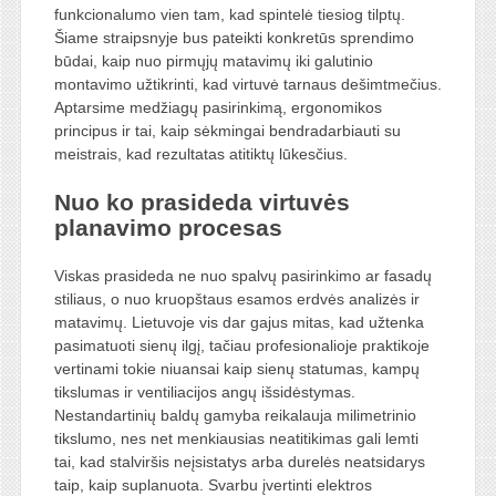
funkcionalumo vien tam, kad spintelė tiesiog tilptų.
Šiame straipsnyje bus pateikti konkretūs sprendimo
būdai, kaip nuo pirmųjų matavimų iki galutinio
montavimo užtikrinti, kad virtuvė tarnaus dešimtmečius.
Aptarsime medžiagų pasirinkimą, ergonomikos
principus ir tai, kaip sėkmingai bendradarbiauti su
meistrais, kad rezultatas atitiktų lūkesčius.
Nuo ko prasideda virtuvės
planavimo procesas
Viskas prasideda ne nuo spalvų pasirinkimo ar fasadų
stiliaus, o nuo kruopštaus esamos erdvės analizės ir
matavimų. Lietuvoje vis dar gajus mitas, kad užtenka
pasimatuoti sienų ilgį, tačiau profesionalioje praktikoje
vertinami tokie niuansai kaip sienų statumas, kampų
tikslumas ir ventiliacijos angų išsidėstymas.
Nestandartinių baldų gamyba reikalauja milimetrinio
tikslumo, nes net menkiausias neatitikimas gali lemti
tai, kad stalviršis neįsistatys arba durelės neatsidarys
taip, kaip suplanuota. Svarbu įvertinti elektros