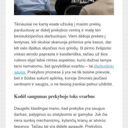
Tikriausiai ne kartą esate užsukę į maisto prekių
parduotuvę ar didelį prekybos centrą ir matę ten
besisukiojančius darbuotojus. Vieni dėlioja prekes į
lentynas, kiti skubiai skanuoja pirkinius prie kasos, dar
kiti valo išpiltus skysčius nuo grindų. Iš pirmo žvilgsnio
viskas atrodo paprasta ir kasdieniška, tačiau už šios
rutinos slypi labai rimtas aspektas, kuris dažnai tampa
tarsi nematomu, bet gyvybiškai svarbiu – tai
darbuotojų
sauga
. Prekybos įmonėse ji yra ne tik teisinė prievolė,
bet ir būdas sukurti aplinką, kurioje žmonės jaučiasi
vertinami ir saugūs, o ne tiesiog įrankiai pelnui uždirbti.
Kodėl saugumas prekyboje toks svarbus
Daugelis klaidingai mano, kad prekyba yra saugus
darbas, palyginus su statybomis ar gamyba. Juk čia
nėra sunkių mechanizmų, kylančių kranų ar atviros
liepsnos. Tačiau tai yra didelė apgaulė. Prekybos