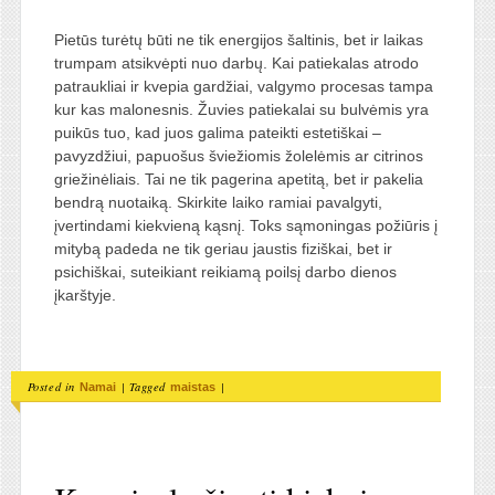
Pietūs turėtų būti ne tik energijos šaltinis, bet ir laikas
trumpam atsikvėpti nuo darbų. Kai patiekalas atrodo
patraukliai ir kvepia gardžiai, valgymo procesas tampa
kur kas malonesnis. Žuvies patiekalai su bulvėmis yra
puikūs tuo, kad juos galima pateikti estetiškai –
pavyzdžiui, papuošus šviežiomis žolelėmis ar citrinos
griežinėliais. Tai ne tik pagerina apetitą, bet ir pakelia
bendrą nuotaiką. Skirkite laiko ramiai pavalgyti,
įvertindami kiekvieną kąsnį. Toks sąmoningas požiūris į
mitybą padeda ne tik geriau jaustis fiziškai, bet ir
psichiškai, suteikiant reikiamą poilsį darbo dienos
įkarštyje.
Posted in
|
Tagged
|
Namai
maistas