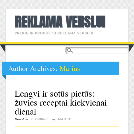
REKLAMA VERSLUI
PREKIŲ IR PRODUKTŲ REKLAMA VERSLUI
Main menu
Skip
to
content
Author Archives:
Marius
Lengvi ir sotūs pietūs:
žuvies receptai kiekvienai
dienai
Posted on
by
2026/06/29
MARIUS