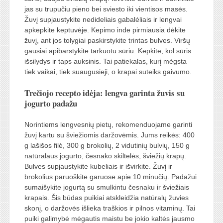
jas su trupučiu pieno bei sviesto iki vientisos masės.
Žuvį supjaustykite nedideliais gabalėliais ir lengvai
apkepkite keptuvėje. Kepimo inde pirmiausia dėkite
žuvį, ant jos tolygiai paskirstykite trintas bulves. Viršų
gausiai apibarstykite tarkuotu sūriu. Kepkite, kol sūris
išsilydys ir taps auksinis. Tai patiekalas, kurį mėgsta
tiek vaikai, tiek suaugusieji, o krapai suteiks gaivumo.
Trečiojo recepto idėja: lengva garinta žuvis su
jogurto padažu
Norintiems lengvesnių pietų, rekomenduojame garinti
žuvį kartu su šviežiomis daržovėmis. Jums reikės: 400
g lašišos filė, 300 g brokolių, 2 vidutinių bulvių, 150 g
natūralaus jogurto, česnako skiltelės, šviežių krapų.
Bulves supjaustykite kubeliais ir išvirkite. Žuvį ir
brokolius paruoškite garuose apie 10 minučių. Padažui
sumaišykite jogurtą su smulkintu česnaku ir šviežiais
krapais. Šis būdas puikiai atskleidžia natūralų žuvies
skonį, o daržovės išlieka traškios ir pilnos vitaminų. Tai
puiki galimybė mėgautis maistu be jokio kaltės jausmo