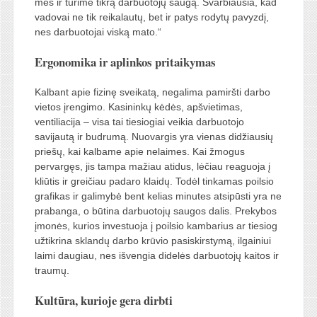
mes ir turime tikrą darbuotojų saugą. Svarbiausia, kad
vadovai ne tik reikalautų, bet ir patys rodytų pavyzdį,
nes darbuotojai viską mato.“
Ergonomika ir aplinkos pritaikymas
Kalbant apie fizinę sveikatą, negalima pamiršti darbo
vietos įrengimo. Kasininkų kėdės, apšvietimas,
ventiliacija – visa tai tiesiogiai veikia darbuotojo
savijautą ir budrumą. Nuovargis yra vienas didžiausių
priešų, kai kalbame apie nelaimes. Kai žmogus
pervargęs, jis tampa mažiau atidus, lėčiau reaguoja į
kliūtis ir greičiau padaro klaidų. Todėl tinkamas poilsio
grafikas ir galimybė bent kelias minutes atsipūsti yra ne
prabanga, o būtina darbuotojų saugos dalis. Prekybos
įmonės, kurios investuoja į poilsio kambarius ar tiesiog
užtikrina sklandų darbo krūvio pasiskirstymą, ilgainiui
laimi daugiau, nes išvengia didelės darbuotojų kaitos ir
traumų.
Kultūra, kurioje gera dirbti