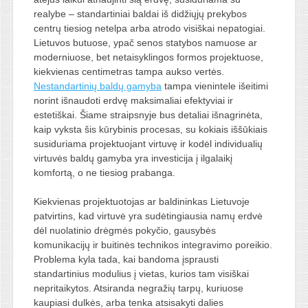
realybe – standartiniai baldai iš didžiųjų prekybos
centrų tiesiog netelpa arba atrodo visiškai nepatogiai.
Lietuvos butuose, ypač senos statybos namuose ar
moderniuose, bet netaisyklingos formos projektuose,
kiekvienas centimetras tampa aukso vertės.
Nestandartinių baldų gamyba
tampa vienintele išeitimi
norint išnaudoti erdvę maksimaliai efektyviai ir
estetiškai. Šiame straipsnyje bus detaliai išnagrinėta,
kaip vyksta šis kūrybinis procesas, su kokiais iššūkiais
susiduriama projektuojant virtuvę ir kodėl individualių
virtuvės baldų gamyba yra investicija į ilgalaikį
komfortą, o ne tiesiog prabanga.
Kiekvienas projektuotojas ar baldininkas Lietuvoje
patvirtins, kad virtuvė yra sudėtingiausia namų erdvė
dėl nuolatinio drėgmės pokyčio, gausybės
komunikacijų ir buitinės technikos integravimo poreikio.
Problema kyla tada, kai bandoma įsprausti
standartinius modulius į vietas, kurios tam visiškai
nepritaikytos. Atsiranda negražių tarpų, kuriuose
kaupiasi dulkės, arba tenka atsisakyti dalies