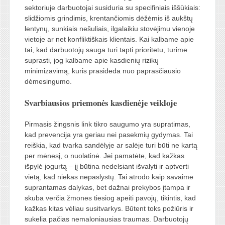
sektoriuje darbuotojai susiduria su specifiniais iššūkiais:
slidžiomis grindimis, krentančiomis dėžėmis iš aukštų
lentynų, sunkiais nešuliais, ilgalaikiu stovėjimu vienoje
vietoje ar net konfliktiškais klientais. Kai kalbame apie
tai, kad darbuotojų sauga turi tapti prioritetu, turime
suprasti, jog kalbame apie kasdienių rizikų
minimizavimą, kuris prasideda nuo paprasčiausio
dėmesingumo.
Svarbiausios priemonės kasdienėje veikloje
Pirmasis žingsnis link tikro saugumo yra supratimas,
kad prevencija yra geriau nei pasekmių gydymas. Tai
reiškia, kad tvarka sandėlyje ar salėje turi būti ne kartą
per mėnesį, o nuolatinė. Jei pamatėte, kad kažkas
išpylė jogurtą – jį būtina nedelsiant išvalyti ir aptverti
vietą, kad niekas nepaslystų. Tai atrodo kaip savaime
suprantamas dalykas, bet dažnai prekybos įtampa ir
skuba verčia žmones tiesiog apeiti pavojų, tikintis, kad
kažkas kitas vėliau susitvarkys. Būtent toks požiūris ir
sukelia pačias nemaloniausias traumas. Darbuotojų