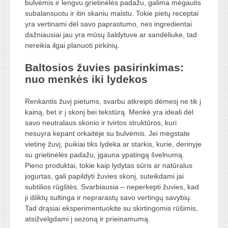
bulvėmis ir lengvu grietinėlės padažu, galima mėgautis
subalansuotu ir itin skaniu maistu. Tokie pietų receptai
yra vertinami dėl savo paprastumo, nes ingredientai
dažniausiai jau yra mūsų šaldytuve ar sandėliuke, tad
nereikia ilgai planuoti pirkinių.
Baltosios žuvies pasirinkimas:
nuo menkės iki lydekos
Renkantis žuvį pietums, svarbu atkreipti dėmesį ne tik į
kainą, bet ir į skonį bei tekstūrą. Menkė yra ideali dėl
savo neutralaus skonio ir tvirtos struktūros, kuri
nesuyra kepant orkaitėje su bulvėmis. Jei mėgstate
vietinę žuvį, puikiai tiks lydeka ar starkis, kurie, derinyje
su grietinėlės padažu, įgauna ypatingą švelnumą.
Pieno produktai, tokie kaip lydytas sūris ar natūralus
jogurtas, gali papildyti žuvies skonį, suteikdami jai
subtilios rūgštės. Svarbiausia – neperkepti žuvies, kad
ji išliktų sultinga ir neprarastų savo vertingų savybių.
Tad drąsiai eksperimentuokite su skirtingomis rūšimis,
atsižvelgdami į sezoną ir prieinamumą.