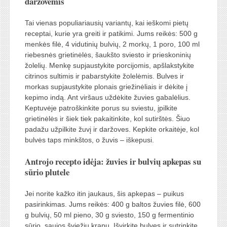
daržovėmis
Tai vienas populiariausių variantų, kai ieškomi pietų
receptai, kurie yra greiti ir patikimi. Jums reikės: 500 g
menkės filė, 4 vidutinių bulvių, 2 morkų, 1 poro, 100 ml
riebesnės grietinėlės, šaukšto sviesto ir prieskoninių
žolelių. Menkę supjaustykite porcijomis, apšlakstykite
citrinos sultimis ir pabarstykite žolelėmis. Bulves ir
morkas supjaustykite plonais griežinėliais ir dėkite į
kepimo indą. Ant viršaus uždėkite žuvies gabalėlius.
Keptuvėje patroškinkite porus su sviestu, įpilkite
grietinėlės ir šiek tiek pakaitinkite, kol sutirštės. Šiuo
padažu užpilkite žuvį ir daržoves. Kepkite orkaitėje, kol
bulvės taps minkštos, o žuvis – iškepusi.
Antrojo recepto idėja: žuvies ir bulvių apkepas su
sūrio plutele
Jei norite kažko itin jaukaus, šis apkepas – puikus
pasirinkimas. Jums reikės: 400 g baltos žuvies filė, 600
g bulvių, 50 ml pieno, 30 g sviesto, 150 g fermentinio
sūrio, saujos šviežių krapų. Išvirkite bulves ir sutrinkite