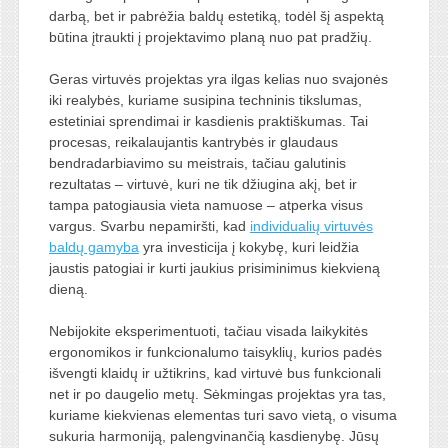
darbą, bet ir pabrėžia baldų estetiką, todėl šį aspektą
būtina įtraukti į projektavimo planą nuo pat pradžių.
Geras virtuvės projektas yra ilgas kelias nuo svajonės
iki realybės, kuriame susipina techninis tikslumas,
estetiniai sprendimai ir kasdienis praktiškumas. Tai
procesas, reikalaujantis kantrybės ir glaudaus
bendradarbiavimo su meistrais, tačiau galutinis
rezultatas – virtuvė, kuri ne tik džiugina akį, bet ir
tampa patogiausia vieta namuose – atperka visus
vargus. Svarbu nepamiršti, kad
individualių virtuvės
baldų gamyba
yra investicija į kokybę, kuri leidžia
jaustis patogiai ir kurti jaukius prisiminimus kiekvieną
dieną.
Nebijokite eksperimentuoti, tačiau visada laikykitės
ergonomikos ir funkcionalumo taisyklių, kurios padės
išvengti klaidų ir užtikrins, kad virtuvė bus funkcionali
net ir po daugelio metų. Sėkmingas projektas yra tas,
kuriame kiekvienas elementas turi savo vietą, o visuma
sukuria harmoniją, palengvinančią kasdienybę. Jūsų