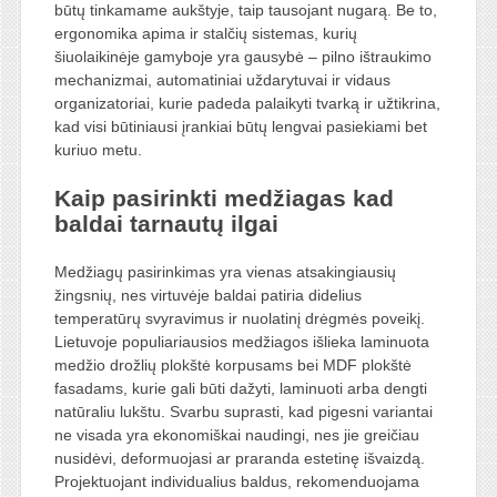
būtų tinkamame aukštyje, taip tausojant nugarą. Be to,
ergonomika apima ir stalčių sistemas, kurių
šiuolaikinėje gamyboje yra gausybė – pilno ištraukimo
mechanizmai, automatiniai uždarytuvai ir vidaus
organizatoriai, kurie padeda palaikyti tvarką ir užtikrina,
kad visi būtiniausi įrankiai būtų lengvai pasiekiami bet
kuriuo metu.
Kaip pasirinkti medžiagas kad
baldai tarnautų ilgai
Medžiagų pasirinkimas yra vienas atsakingiausių
žingsnių, nes virtuvėje baldai patiria didelius
temperatūrų svyravimus ir nuolatinį drėgmės poveikį.
Lietuvoje populiariausios medžiagos išlieka laminuota
medžio drožlių plokštė korpusams bei MDF plokštė
fasadams, kurie gali būti dažyti, laminuoti arba dengti
natūraliu lukštu. Svarbu suprasti, kad pigesni variantai
ne visada yra ekonomiškai naudingi, nes jie greičiau
nusidėvi, deformuojasi ar praranda estetinę išvaizdą.
Projektuojant individualius baldus, rekomenduojama