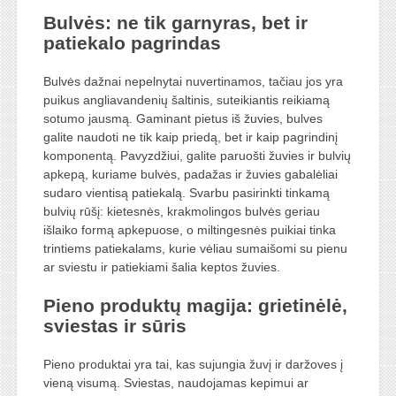
Bulvės: ne tik garnyras, bet ir
patiekalo pagrindas
Bulvės dažnai nepelnytai nuvertinamos, tačiau jos yra
puikus angliavandenių šaltinis, suteikiantis reikiamą
sotumo jausmą. Gaminant pietus iš žuvies, bulves
galite naudoti ne tik kaip priedą, bet ir kaip pagrindinį
komponentą. Pavyzdžiui, galite paruošti žuvies ir bulvių
apkepą, kuriame bulvės, padažas ir žuvies gabalėliai
sudaro vientisą patiekalą. Svarbu pasirinkti tinkamą
bulvių rūšį: kietesnės, krakmolingos bulvės geriau
išlaiko formą apkepuose, o miltingesnės puikiai tinka
trintiems patiekalams, kurie vėliau sumaišomi su pienu
ar sviestu ir patiekiami šalia keptos žuvies.
Pieno produktų magija: grietinėlė,
sviestas ir sūris
Pieno produktai yra tai, kas sujungia žuvį ir daržoves į
vieną visumą. Sviestas, naudojamas kepimui ar