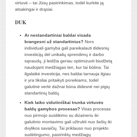
virtuvė – tai Jūsų pasirinkimas, todėl kurkite ją
atsakingai ir drąsiai.
DUK
Ar nestandartiniai baldai visada
brangesni už standartinius?
Nors
individuali gamyba gali pareikalauti didesnių
investicijų dėl unikalių sprendimų ir darbo
sąnaudų, ji leidžia geriau optimizuoti biudžetą
naudojant medžiagas ten, kur tai būtina. Tai
ilgalaikė investicija, nes baldai tarnauja ilgiau
ir yra tiksliai pritaikyti poreikiams, todėl
galutinė vertė dažnai būna didesnė nei pigių
standartinių baldų.
Kiek laiko vidutiniškai trunka virtuvės
baldų gamybos procesas?
Visas procesas
nuo pirmojo susitikimo su dizaineriu iki
galutinio montavimo gali užtrukti nuo šešių iki
dvylikos savaičių. Tai priklauso nuo projekto
sudėtingumo, pasirinktų medžiagų