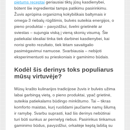
pietums receptai
geriausiai tiktų jūsų kasdienybei,
būtent šie ingredientai tampa patikimu pasirinkimu.
Žuvis aprūpina organizmą kokybiškais baltymais ir
omega-3 riebalų rūgštimis, bulvės suteikia energijos, o
pieno produktai – pavyzdžiui, švelni grietinėlė ar
sviestas – sujungia viską į vieną skonių visumą. Šie
patiekalai idealiai tinka tiek darbinei kasdienybei, kai
norisi greito rezultato, tiek lėtam savaitgalio
pasimėgavimui namuose. Svarbiausia – nebijoti
eksperimentuoti su prieskoniais ir gaminimo būdais.
Kodėl šis derinys toks populiarus
mūsų virtuvėje?
Mūsų krašto kulinarijos tradicijose žuvis ir bulvės užima
labai garbingą vietą, o pieno produktai, ypač grietinė,
suteikia patiekalams būdingo minkštumo. Tai – tikras
komforto maistas, kurį ruošdami jaučiame namų šilumą
ir ramybę. Svarbu suprasti, kad šis derinys nebūtinai
turi būti sunkus ar pernelyg riebus. Pasirinkus tinkamus
gaminimo būdus, pavyzdžiui, orkaitėje keptą lašišą su