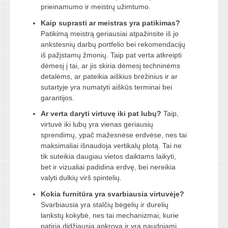
prieinamumo ir meistrų užimtumo.
Kaip suprasti ar meistras yra patikimas?
Patikimą meistrą geriausiai atpažinsite iš jo
ankstesnių darbų portfelio bei rekomendacijų
iš pažįstamų žmonių. Taip pat verta atkreipti
dėmesį į tai, ar jis skiria dėmesį techninėms
detalėms, ar pateikia aiškius brėžinius ir ar
sutartyje yra numatyti aiškūs terminai bei
garantijos.
Ar verta daryti virtuvę iki pat lubų?
Taip,
virtuvė iki lubų yra vienas geriausių
sprendimų, ypač mažesnėse erdvėse, nes tai
maksimaliai išnaudoja vertikalų plotą. Tai ne
tik suteikia daugiau vietos daiktams laikyti,
bet ir vizualiai padidina erdvę, bei nereikia
valyti dulkių virš spintelių.
Kokia furnitūra yra svarbiausia virtuvėje?
Svarbiausia yra stalčių bėgelių ir durelių
lankstų kokybė, nes tai mechanizmai, kurie
patiria didžiausią apkrovą ir yra naudojami