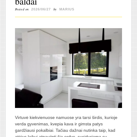
baldai
Posted on
by
2026/06/27
MARIUS
Virtuvė kiekvienuose namuose yra tarsi širdis, kurioje
verda gyvenimas, kvepia kava ir gimsta patys
gardžiausi pokalbiai. Tačiau dažnai nutinka taip, kad
atėjus laikui atnaujinti šią erdvę, susiduriama su