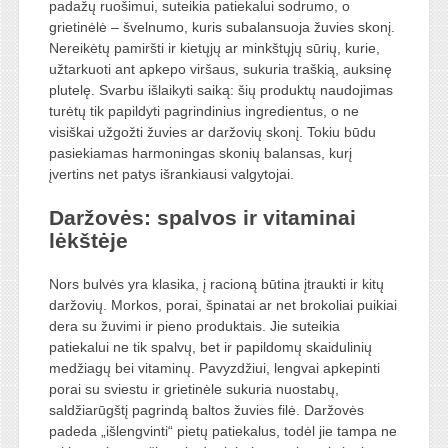
padažų ruošimui, suteikia patiekalui sodrumo, o
grietinėlė – švelnumo, kuris subalansuoja žuvies skonį.
Nereikėtų pamiršti ir kietųjų ar minkštųjų sūrių, kurie,
užtarkuoti ant apkepo viršaus, sukuria traškią, auksinę
plutelę. Svarbu išlaikyti saiką: šių produktų naudojimas
turėtų tik papildyti pagrindinius ingredientus, o ne
visiškai užgožti žuvies ar daržovių skonį. Tokiu būdu
pasiekiamas harmoningas skonių balansas, kurį
įvertins net patys išrankiausi valgytojai.
Daržovės: spalvos ir vitaminai
lėkštėje
Nors bulvės yra klasika, į racioną būtina įtraukti ir kitų
daržovių. Morkos, porai, špinatai ar net brokoliai puikiai
dera su žuvimi ir pieno produktais. Jie suteikia
patiekalui ne tik spalvų, bet ir papildomų skaidulinių
medžiagų bei vitaminų. Pavyzdžiui, lengvai apkepinti
porai su sviestu ir grietinėle sukuria nuostabų,
saldžiarūgštį pagrindą baltos žuvies filė. Daržovės
padeda „išlengvinti“ pietų patiekalus, todėl jie tampa ne