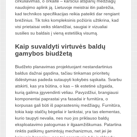
cirkuliavimas, o orkaitė – karščiui atsparių medžiagų
naudojimo aplink ją. Lietuvoje meistrai itin pabrėžia,
kad technikos specifikacijas reikia pateikti dar rengiant
brėžinius. Tik toks kompleksinis požiūris užtikrina, kad
visi prietaisai veiks sklandžiai, saugiai ir vizualiai
susilies su baldais į vieną estetišką visumą.
Kaip suvaldyti virtuvės baldų
gamybos biudžetą
Biudžeto planavimas projektuojant nestandartinius
baldus dažnai gąsdina, tačiau tinkamas prioritetų
išdėstymas padeda sutaupyti kokybės sąskaita. Svarbu
atskirti, kas yra būtina, o kas – tik estetinė užgaida,
kurią galima įgyvendinti vėliau. Pavyzdžiui, brangiausi
komponentai paprastai yra fasadai ir furnitūra, o
korpusas gali būti iš paprastesnių medžiagų. Furnitūra,
tokia kaip stalčių bėgeliai ir lankstai, yra tas elementas,
kurio taupyti nevalia, nes nuo jos priklauso baldų
eksploatavimo patogumas ir ilgaamžiškumas. Patartina
rinktis patikimų gamintojų mechanizmus, net jei jie