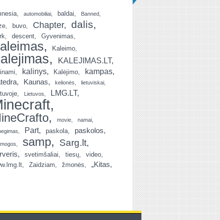
nesia
baldai
automobiliai
Banned
dalis
Chapter
ze
buvo
rk
descent
Gyvenimas
aleimas
Kaleimo
alejimas
KALEJIMAS.LT
kalinys
kampas
linami
Kalėjimo
tedra
Kaunas
kelionės
lietuviskai
LMG.LT
etuvoje
Lietuvos
inecraft
ineCrafto
movie
namai
Part
paskolos
paskola
begimas
samp
Sarg.lt
amogos
rveris
svetimšaliai
tiesų
video
„Kitas
w.lmg.lt
Zaidziam
žmonės