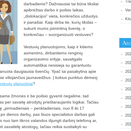
Tra
darbadienis? Dažniausiai tai būna tiksliai
apibrėžtas darbo ir poilsio laikas,
Ver
„dislokacijos“ vieta, konkrečios užduotys
Kit
ir panašiai. Kaip dirba tie, kurių tikslas –
sukurti mums įsimintiną šventę, o
konkrečiau – suorganizuoti vestuves?
Arc
Vestuvių planuotojoms, kaip ir kitiems
asmenims, dirbantiems renginių
202
organizavimo srityje, savaitgalis
202
automatiškai nesisieja su garantuotu
uplanuota daugiausia švenčių. Ypač tai pasakytina apie
202
siai viliojančius jaunavedžius. Į kokius punktus dėmesį
20
estuvių planuotoja
?
202
esame žmonės ir be poilsio gyventi negalime, tad
202
s per savaitę atrodytų prieštaraujantis logikai. Tačiau
202
ę „pirmadieniais – penktadieniais, nuo 8 iki 17
si po dienos darbų, pas šiuos specialistus darbas gali
20
mis nuo tam tikros valandos išjungti darbinį telefoną ar,
202
i savaitėlę atostogų, tačiau reikia susitaikyti su