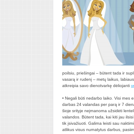
poilsiu, priešingai – būtent tada ir s
vasarą ir rudenį – metų laikus, labiau
atkreipia savo dienotvarkę dėliojanti
v
• Negali būti nedarbo laiko. Visi mes 
darbas 24 valandas per parą ir 7 diena
šioje srityje neįmanoma užsidėti lentel
valandos. Būtent tada, kai kiti jau ilsi
tik įsivažiuoti. Galima leisti sau nakti
atlikus visus numatytus darbus, pasiimt