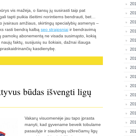
201
rys vis mažėja, o šansų jų susirasti taip pat
201
ali tapti puikia išeitimi norintiems bendrauti, bet…
201
o įvairaus amžiaus, skirtingų specialybių asmenys –
vyks rasti bendrą kalbą
seo straipsniai
ir bendravimą
201
 šokių pamokų abonementą ne visada susimąsto, kokią
201
naujų faktų, susijusių su šokiais, dažnai išauga
 praskaidrinančių kasdienybę.
201
20
201
20
201
ktyvus būdas išvengti ligų
201
201
201
Vakarų visuomenėje jau tapo įprasta
201
manyti, kad gyvename beveik tobulame
pasaulyje ir siaubingų užkrečiamų ligų
201