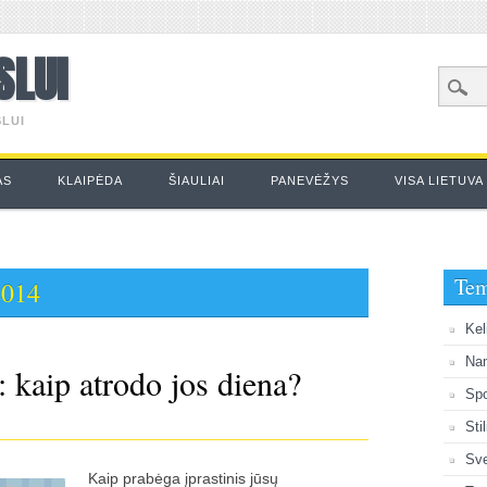
SLUI
LUI
AS
KLAIPĖDA
ŠIAULIAI
PANEVĖŽYS
VISA LIETUVA
Te
2014
Kel
Na
: kaip atrodo jos diena?
Spo
Sti
Sve
Kaip prabėga įprastinis jūsų