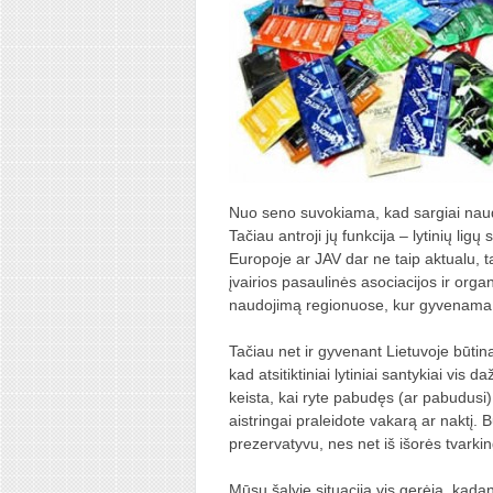
Nuo seno suvokiama, kad sargiai naud
Tačiau antroji jų funkcija – lytinių l
Europoje ar JAV dar ne taip aktualu, ta
įvairios pasaulinės asociacijos ir orga
naudojimą regionuose, kur gyvenama 
Tačiau net ir gyvenant Lietuvoje būtina 
kad atsitiktiniai lytiniai santykiai vi
keista, kai ryte pabudęs (ar pabudusi) 
aistringai praleidote vakarą ar naktį. B
prezervatyvu, nes net iš išorės tvarki
Mūsų šalyje situacija vis gerėja, kad