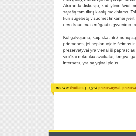
Atsiranda diskusijų, kad lytinio švieti
sąrašą tam tikrų klasių mokiniams. T
kuri sugebėtų visuomet tinkamai įvertint
nes draudimais mėgautis gyvenimo ma
Kol galvojama, kaip skatinti žmonių
priemones, jei neplanuojate šeimos ir m
prezervatyvai yra vienai iš paprasčiaus
visiškai nekenkia sveikatai, lengvai ga
internetu, yra sąlyginai pigūs.
Posted in
|
Tagged
,
Sveikata
prezervatyvai
prezerva