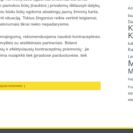
mo pamokos būtų įtrauktos į privalomų išklausyti dalykų
Am
okiu būdu būtų ugdoma atsakingų jaunų žmonių karta,
ba
i situaciją. Tokius žingsnius reikia vertinti teigiamai,
Da
lonumais tikrai nieko nepadarysime.
K
K
 sąmojingumą, rekomenduojama naudoti kontraceptines
ylitės su atsitiktiniais partneriais. Būtent
ka
ių ir efektyviausių kontraceptinių priemonių:: jie
Ka
lima nusipirkti tiek įprastose parduotuvėse, tiek
Li
M
M
Pa
|
tyvai internetu
Pr
se
ww