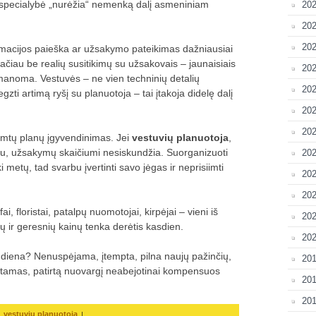
p specialybė „nurėžia“ nemenką dalį asmeniniam
20
202
202
formacijos paieška ar užsakymo pateikimas dažniausiai
tačiau be realių susitikimų su užsakovais – jaunaisiais
202
eįmanoma. Vestuvės – ne vien techninių detalių
202
ti artimą ryšį su planuotoja – tai įtakoja didelę dalį
202
202
imtų planų įgyvendinimas. Jei
vestuvių planuotoja
,
u, užsakymų skaičiumi nesiskundžia. Suorganizuoti
20
metų, tad svarbu įvertinti savo jėgas ir neprisiimti
202
20
, floristai, patalpų nuomotojai, kirpėjai – vieni iš
202
gų ir geresnių kainų tenka derėtis kasdien.
202
s diena? Nenuspėjama, įtempta, pilna naujų pažinčių,
201
tamas, patirtą nuovargį neabejotinai kompensuos
201
201
,
|
vestuviu planuotoja