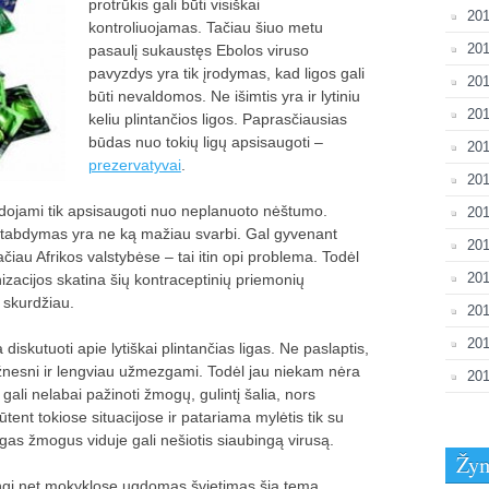
protrūkis gali būti visiškai
201
kontroliuojamas. Tačiau šiuo metu
201
pasaulį sukaustęs Ebolos viruso
pavyzdys yra tik įrodymas, kad ligos gali
201
būti nevaldomos. Ne išimtis yra ir lytiniu
201
keliu plintančios ligos. Paprasčiausias
būdas nuo tokių ligų apsisaugoti –
201
prezervatyvai
.
201
ojami tik apsisaugoti nuo neplanuoto nėštumo.
201
igų stabdymas yra ne ką mažiau svarbi. Gal gyvenant
201
čiau Afrikos valstybėse – tai itin opi problema. Todėl
20
nizacijos skatina šių kontraceptinių priemonių
skurdžiau.
201
20
diskutuoti apie lytiškai plintančias ligas. Ne paslaptis,
s dažnesni ir lengviau užmezgami. Todėl jau niekam nėra
201
gali nelabai pažinoti žmogų, gulintį šalia, nors
ūtent tokiose situacijose ir patariama mylėtis tik su
ngas žmogus viduje gali nešiotis siaubingą virusą.
Žy
angi net mokyklose ugdomas švietimas šia tema.