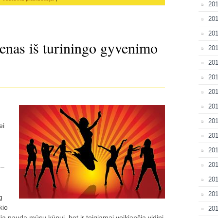
20
201
20
enas iš turiningo gyvenimo
201
201
201
201
201
201
ei
201
201
201
 –
201
20
g
kio
201
ią naudą mūsų kūnui, bet ir teigiamai veikiančia vidinį