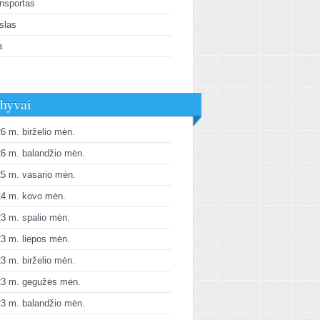
nsportas
slas
a
hyvai
6 m. birželio mėn.
6 m. balandžio mėn.
5 m. vasario mėn.
24 m. kovo mėn.
3 m. spalio mėn.
3 m. liepos mėn.
3 m. birželio mėn.
23 m. gegužės mėn.
3 m. balandžio mėn.