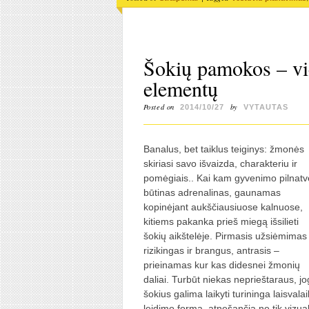
Šokių pamokos – vi
elementų
Posted on
by
2014/10/27
VYTAUTAS
Banalus, bet taiklus teiginys: žmonės
skiriasi savo išvaizda, charakteriu ir
pomėgiais.. Kai kam gyvenimo pilnatv
būtinas adrenalinas, gaunamas
kopinėjant aukščiausiuose kalnuose,
kitiems pakanka prieš miegą išsilieti
šokių aikštelėje. Pirmasis užsiėmimas
rizikingas ir brangus, antrasis –
prieinamas kur kas didesnei žmonių
daliai. Turbūt niekas neprieštaraus, jo
šokius galima laikyti turininga laisvalai
leidimo forma, atnešančia ne tik vizual