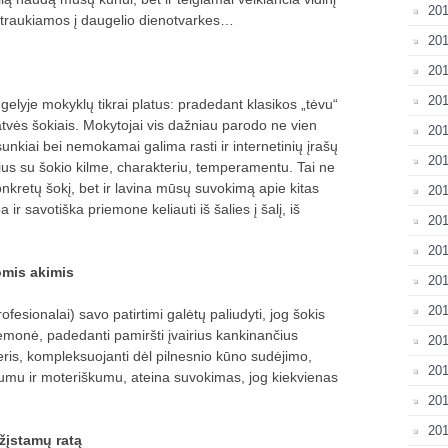
20
įtraukiamos į daugelio dienotvarkes…
201
201
201
gelyje mokyklų tikrai platus: pradedant klasikos „tėvu“
tvės šokiais. Mokytojai vis dažniau parodo ne vien
201
esunkiai bei nemokamai galima rasti ir internetinių įrašų
201
us su šokio kilme, charakteriu, temperamentu. Tai ne
 konkretų šokį, bet ir lavina mūsų suvokimą apie kitas
201
a ir savotiška priemone keliauti iš šalies į šalį, iš
201
201
omis akimis
20
201
ofesionalai) savo patirtimi galėtų paliudyti, jog šokis
iemonė, padedanti pamiršti įvairius kankinančius
20
ris, kompleksuojanti dėl pilnesnio kūno sudėjimo,
201
umu ir moteriškumu, ateina suvokimas, jog kiekvienas
201
201
žįstamų ratą