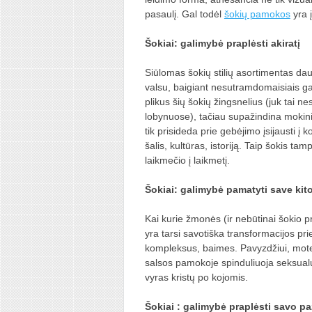
pasaulį. Gal todėl
šokių pamokos
yra 
Šokiai: galimybė praplėsti akiratį
Siūlomas šokių stilių asortimentas dau
valsu, baigiant nesutramdomaisiais ga
plikus šių šokių žingsnelius (juk tai n
lobynuose), tačiau supažindina mokini
tik prisideda prie gebėjimo įsijausti į
šalis, kultūras, istoriją. Taip šokis tamp
laikmečio į laikmetį.
Šokiai: galimybė pamatyti save kit
Kai kurie žmonės (ir nebūtinai šokio pr
yra tarsi savotiška transformacijos pr
kompleksus, baimes. Pavyzdžiui, mote
salsos pamokoje spinduliuoja seksual
vyras kristų po kojomis.
Šokiai : galimybė praplėsti savo pa