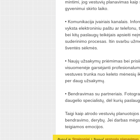
mintimi, jog vestuvių planavimas kai
gyvenimui skirto laiko.
• Komunikacija įvairiais kanalais. In
vyksta elektroniniu paštu ar telefonu, 
bei kitų paslaugų teikėjais apsieiti n
suderinimo procesas. Itin svarbu užmegz
šventės sėkmės.
• Naujų užsakymų priėmimas bei prisi
visuomenėje garsėjanti profesionalum
vestuves trunka nuo keleto mėnesių iki 
per daug užsakymų.
• Bendravimas su partneriais. Fotografai
daugelio specialistų, dėl kurių paslau
Taigi kaip atrodo vestuvių planuotojo
bendravimo, derybų. Jei darbas mėgs
teigiamos emocijos.
Posted in
|
Tagged
Straipsniai
vestuviu planavimas