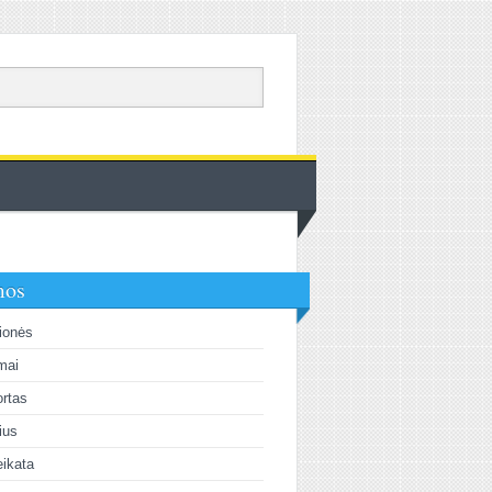
mos
ionės
mai
rtas
lius
ikata