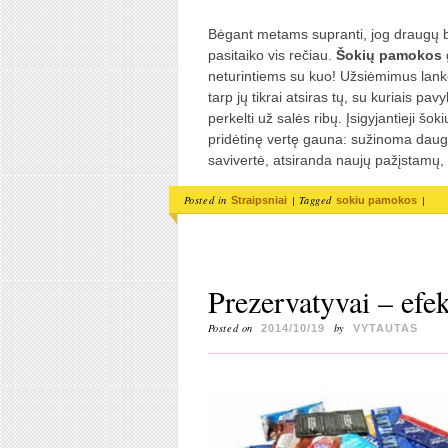
Bėgant metams supranti, jog draugų bū
pasitaiko vis rečiau.
Šokių pamokos
g
neturintiems su kuo! Užsiėmimus lank
tarp jų tikrai atsiras tų, su kuriais pa
perkelti už salės ribų. Įsigyjantieji
pridėtinę vertę gauna: sužinoma daug 
savivertė, atsiranda naujų pažįstamų,
Posted in
|
Tagged
|
Straipsniai
sokiu pamokos
Prezervatyvai – efe
Posted on
by
2014/10/19
VYTAUTAS