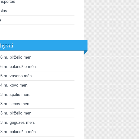
nsportas
slas
a
hyvai
6 m. birželio mėn.
6 m. balandžio mėn.
5 m. vasario mėn.
24 m. kovo mėn.
3 m. spalio mėn.
3 m. liepos mėn.
3 m. birželio mėn.
23 m. gegužės mėn.
3 m. balandžio mėn.