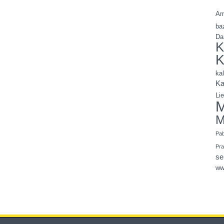
Am
ba
Da
K
K
ka
Ka
Li
M
M
Pa
Pr
se
ww