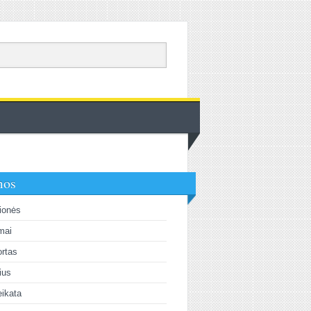
mos
ionės
mai
rtas
lius
ikata