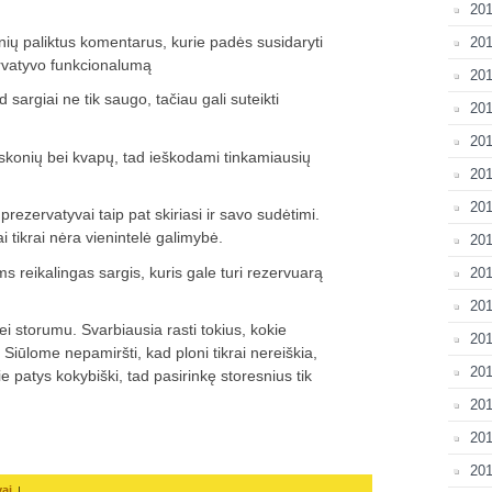
20
onių paliktus komentarus, kurie padės susidaryti
201
vatyvo funkcionalumą
20
sargiai ne tik saugo, tačiau gali suteikti
201
201
, skonių bei kvapų, tad ieškodami tinkamiausių
201
201
rezervatyvai taip pat skiriasi ir savo sudėtimi.
ai tikrai nėra vienintelė galimybė.
201
s reikalingas sargis, kuris gale turi rezervuarą
201
201
ei storumu. Svarbiausia rasti tokius, kokie
201
. Siūlome nepamiršti, kad ploni tikrai nereiškia,
201
kie patys kokybiški, tad pasirinkę storesnius tik
201
20
201
|
vai