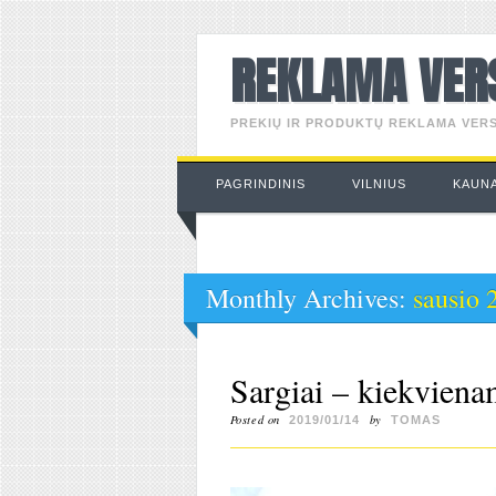
REKLAMA VER
PREKIŲ IR PRODUKTŲ REKLAMA VERS
Main menu
Skip
PAGRINDINIS
VILNIUS
KAUN
to
content
Monthly Archives:
sausio 
Sargiai – kiekvienam
Posted on
by
2019/01/14
TOMAS