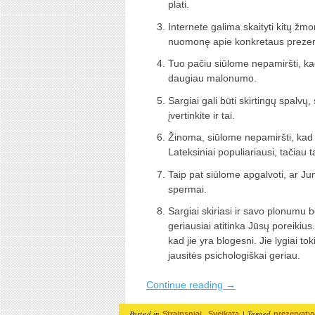
plati.
Internete galima skaityti kitų žm
nuomonę apie konkretaus prezer
Tuo pačiu siūlome nepamiršti, kad 
daugiau malonumo.
Sargiai gali būti skirtingų spalvų
įvertinkite ir tai.
Žinoma, siūlome nepamiršti, kad p
Lateksiniai populiariausi, tačiau t
Taip pat siūlome apgalvoti, ar Jum
spermai.
Sargiai skiriasi ir savo plonumu b
geriausiai atitinka Jūsų poreikius
kad jie yra blogesni. Jie lygiai to
jausitės psichologiškai geriau.
Continue reading
→
Posted in
,
|
Tagged
Straipsniai
Sveikata
prezervaty