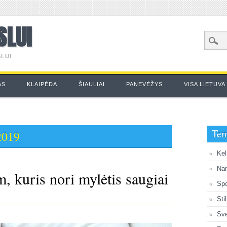
SLUI
LUI
AS
KLAIPĖDA
ŠIAULIAI
PANEVĖŽYS
VISA LIETUVA
Te
2019
Kel
Na
, kuris nori mylėtis saugiai
Spo
Sti
Sve