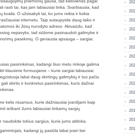
 apsisaugojimų priemonių gausa, tad kiekvienas pagal
20
i rasti tai, kas jam labiausiai tinka. Svarbiausia, kad
202
tų kvaila. O užsisakyti tai, ko jums reikia ir kokia
asčiausiai internetu. Taip sutaupysite daug laiko ir
202
tatomos iki Jūsų nurodyto adreso. Akivaizdu, kad
202
tiesiog nepavyks, tad siūlome pasinaudoti galimybe ir
202
norimų pasekmių. O geriausia apsauga – sargiai.
202
202
usias pasirinkimas, kadangi šiuo metu rinkoje galima
20
todėl klausime formuojame – kurie sargiai labiausiai
202
egzistuoja labai daug skirtingų galimybių ir tuo pačiu
gali skirtis ir konkretus pasirinkimas, kuris dažnai
20
inkimas.
202
202
elis niuansus, kurie dažniausiai įvardijami kaip
rtinti ieškant Jums labiausiai tinkamų sargių.
201
201
ir naudokite tokius sargius, kurie jums atitinka.
201
gamintojais, kadangi jų pasiūla labai įvairi bei