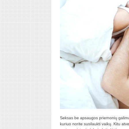
Seksas be apsaugos priemonių galimas t
kuriuo norite susilaukti vaikų. Kitu atv