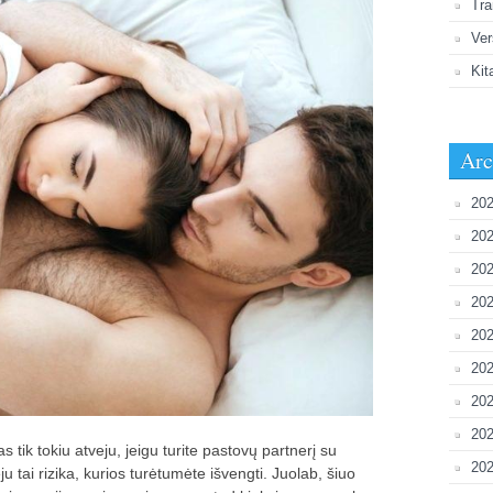
Tra
Ver
Kit
Arc
202
202
202
20
202
202
202
20
ik tokiu atveju, jeigu turite pastovų partnerį su
202
eju tai rizika, kurios turėtumėte išvengti. Juolab, šiuo