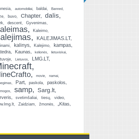
nesia
baldai
automobiliai
Banned
dalis
Chapter
ze
buvo
rk
descent
Gyvenimas
aleimas
Kaleimo
alejimas
KALEJIMAS.LT
kalinys
kampas
linami
Kalėjimo
tedra
Kaunas
kelionės
lietuviskai
LMG.LT
etuvoje
Lietuvos
inecraft
ineCrafto
movie
namai
Part
paskolos
paskola
begimas
samp
Sarg.lt
amogos
rveris
svetimšaliai
tiesų
video
„Kitas
w.lmg.lt
Zaidziam
žmonės