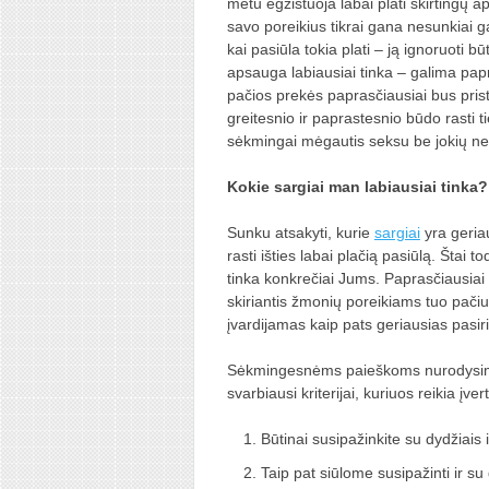
metu egzistuoja labai plati skirtingų
savo poreikius tikrai gana nesunkiai gal
kai pasiūla tokia plati – ją ignoruoti bū
apsauga labiausiai tinka – galima papr
pačios prekės paprasčiausiai bus pris
greitesnio ir paprastesnio būdo rasti 
sėkmingai mėgautis seksu be jokių ne
Kokie sargiai man labiausiai tinka?
Sunku atsakyti, kurie
sargiai
yra geria
rasti išties labai plačią pasiūlą. Štai 
tinka konkrečiai Jums. Paprasčiausiai 
skiriantis žmonių poreikiams tuo pačiu 
įvardijamas kaip pats geriausias pasir
Sėkmingesnėms paieškoms nurodysime k
svarbiausi kriterijai, kuriuos reikia įve
Būtinai susipažinkite su dydžiais 
Taip pat siūlome susipažinti ir su 