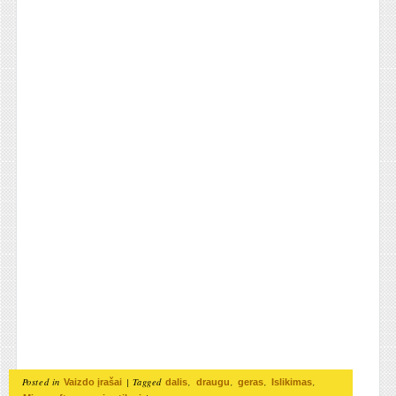
Posted in
|
Tagged
,
,
,
,
Vaizdo įrašai
dalis
draugu
geras
Islikimas