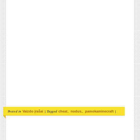
Posted in
|
Tagged
,
,
|
Vaizdo įrašai
cheat
nodus.
pamokaminecraft