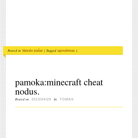
Posted in
|
Tagged
|
Vaizdo įrašai
aprodimas
pamoka:minecraft cheat
nodus.
Posted on
by
2013/04/29
TOMAS