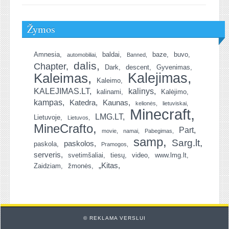
Žymos
Amnesia
baldai
baze
buvo
automobiliai
Banned
dalis
Chapter
Dark
descent
Gyvenimas
Kalejimas
Kaleimas
Kaleimo
KALEJIMAS.LT
kalinys
kalinami
Kalėjimo
kampas
Katedra
Kaunas
kelionės
lietuviskai
Minecraft
LMG.LT
Lietuvoje
Lietuvos
MineCrafto
Part
movie
namai
Pabegimas
samp
Sarg.lt
paskolos
paskola
Pramogos
serveris
svetimšaliai
tiesų
video
www.lmg.lt
„Kitas
Zaidziam
žmonės
© REKLAMA VERSLUI