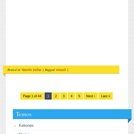
Posted in
|
Tagged
|
Vaizdo įrašai
visas2
Page 1 of 44
1
2
3
4
5
Next ›
Last »
Temos
Kelionės