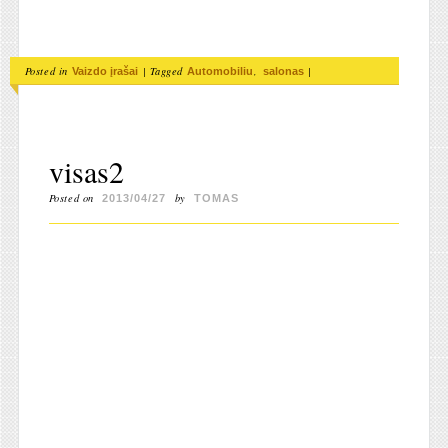
Posted in
|
Tagged
,
|
Vaizdo įrašai
Automobiliu
salonas
visas2
Posted on
by
2013/04/27
TOMAS