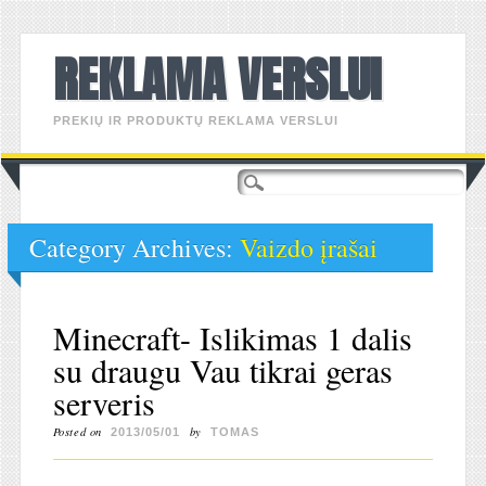
REKLAMA VERSLUI
PREKIŲ IR PRODUKTŲ REKLAMA VERSLUI
Main menu
Skip
to
content
Category Archives:
Vaizdo įrašai
Minecraft- Islikimas 1 dalis
su draugu Vau tikrai geras
serveris
Posted on
by
2013/05/01
TOMAS