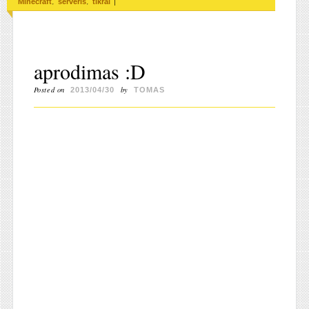
,
,
|
Minecraft
serveris
tikrai
aprodimas :D
Posted on
by
2013/04/30
TOMAS