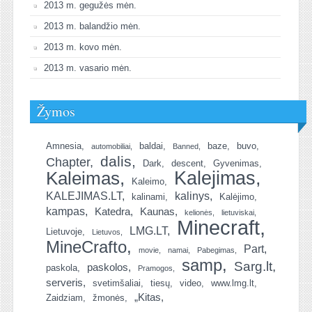
2013 m. gegužės mėn.
2013 m. balandžio mėn.
2013 m. kovo mėn.
2013 m. vasario mėn.
Žymos
Amnesia
baldai
baze
buvo
automobiliai
Banned
dalis
Chapter
Dark
descent
Gyvenimas
Kalejimas
Kaleimas
Kaleimo
KALEJIMAS.LT
kalinys
kalinami
Kalėjimo
kampas
Katedra
Kaunas
kelionės
lietuviskai
Minecraft
LMG.LT
Lietuvoje
Lietuvos
MineCrafto
Part
movie
namai
Pabegimas
samp
Sarg.lt
paskolos
paskola
Pramogos
serveris
svetimšaliai
tiesų
video
www.lmg.lt
„Kitas
Zaidziam
žmonės