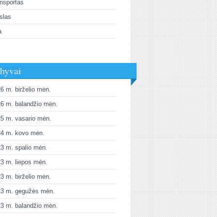
nsportas
slas
a
hyvai
6 m. birželio mėn.
6 m. balandžio mėn.
5 m. vasario mėn.
24 m. kovo mėn.
3 m. spalio mėn.
3 m. liepos mėn.
3 m. birželio mėn.
23 m. gegužės mėn.
3 m. balandžio mėn.