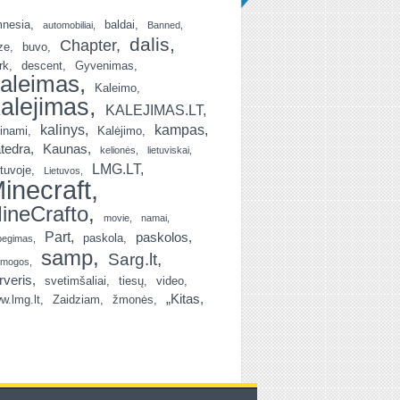
nesia
baldai
automobiliai
Banned
dalis
Chapter
ze
buvo
rk
descent
Gyvenimas
aleimas
Kaleimo
alejimas
KALEJIMAS.LT
kalinys
kampas
linami
Kalėjimo
tedra
Kaunas
kelionės
lietuviskai
LMG.LT
etuvoje
Lietuvos
inecraft
ineCrafto
movie
namai
Part
paskolos
paskola
begimas
samp
Sarg.lt
amogos
rveris
svetimšaliai
tiesų
video
„Kitas
w.lmg.lt
Zaidziam
žmonės