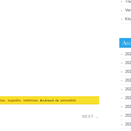
Tra
Ver
Kit
Arc
202
202
202
20
202
202
,
,
. Bookmark the
.
iau
sugedės
telefonas
permalink
202
20
NEXT
→
202