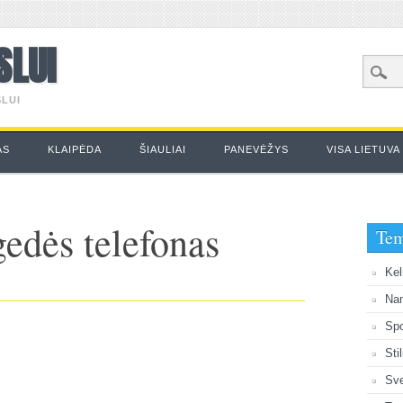
SLUI
LUI
AS
KLAIPĖDA
ŠIAULIAI
PANEVĖŽYS
VISA LIETUVA
gedės telefonas
Te
Kel
Na
Spo
Sti
Sve