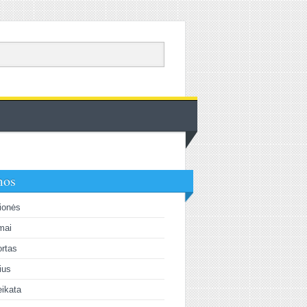
mos
ionės
mai
rtas
lius
ikata