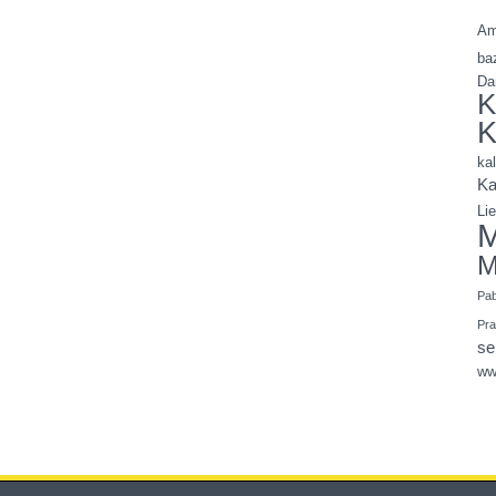
Am
ba
Da
K
K
ka
Ka
Li
M
M
Pa
Pr
se
ww