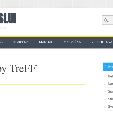
SLUI
LUI
AS
KLAIPĖDA
ŠIAULIAI
PANEVĖŽYS
VISA LIETUVA
by TreFF`
Te
Kel
Na
Spo
Sti
Sve