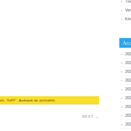
Tra
Ver
Kit
Arc
202
202
202
20
202
202
,
. Bookmark the
.
vie
TreFF`
permalink
202
20
NEXT
→
202