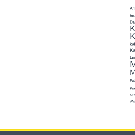
Am
ba
Da
K
K
ka
Ka
Li
M
M
Pa
Pr
se
ww