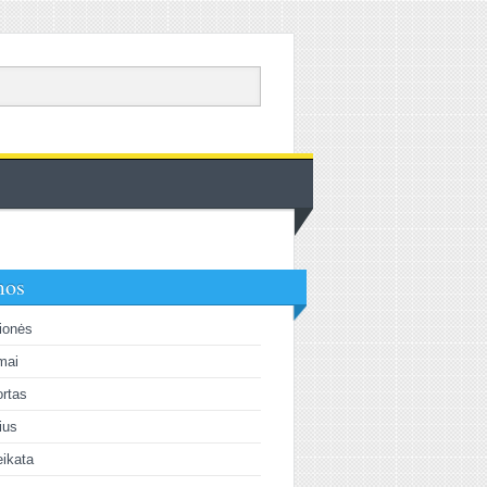
mos
ionės
mai
rtas
lius
ikata