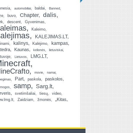
nesia
baldai
automobiliai
Banned
dalis
Chapter
ze
buvo
rk
descent
Gyvenimas
aleimas
Kaleimo
alejimas
KALEJIMAS.LT
kalinys
kampas
linami
Kalėjimo
tedra
Kaunas
kelionės
lietuviskai
LMG.LT
etuvoje
Lietuvos
inecraft
ineCrafto
movie
namai
Part
paskolos
paskola
begimas
samp
Sarg.lt
amogos
rveris
svetimšaliai
tiesų
video
„Kitas
w.lmg.lt
Zaidziam
žmonės