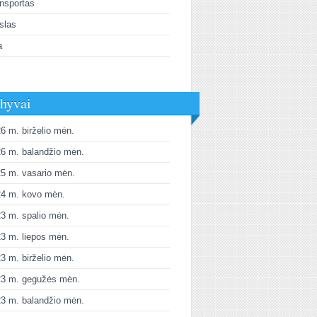
nsportas
slas
a
hyvai
6 m. birželio mėn.
6 m. balandžio mėn.
5 m. vasario mėn.
24 m. kovo mėn.
3 m. spalio mėn.
3 m. liepos mėn.
3 m. birželio mėn.
23 m. gegužės mėn.
3 m. balandžio mėn.