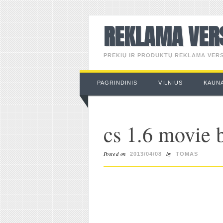
REKLAMA VER
PREKIŲ IR PRODUKTŲ REKLAMA VERS
Main menu
Skip
PAGRINDINIS
VILNIUS
KAUN
to
content
cs 1.6 movie 
Posted on
by
2013/04/08
TOMAS