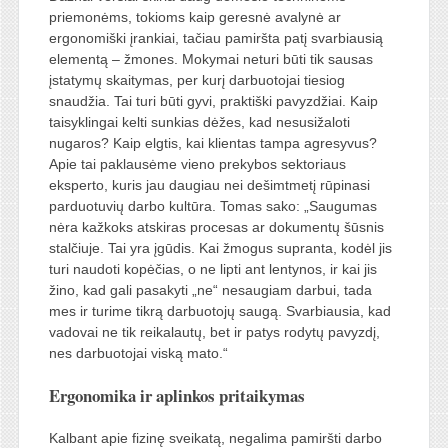
priemonėms, tokioms kaip geresnė avalynė ar
ergonomiški įrankiai, tačiau pamiršta patį svarbiausią
elementą – žmones. Mokymai neturi būti tik sausas
įstatymų skaitymas, per kurį darbuotojai tiesiog
snaudžia. Tai turi būti gyvi, praktiški pavyzdžiai. Kaip
taisyklingai kelti sunkias dėžes, kad nesusižaloti
nugaros? Kaip elgtis, kai klientas tampa agresyvus?
Apie tai paklausėme vieno prekybos sektoriaus
eksperto, kuris jau daugiau nei dešimtmetį rūpinasi
parduotuvių darbo kultūra. Tomas sako: „Saugumas
nėra kažkoks atskiras procesas ar dokumentų šūsnis
stalčiuje. Tai yra įgūdis. Kai žmogus supranta, kodėl jis
turi naudoti kopėčias, o ne lipti ant lentynos, ir kai jis
žino, kad gali pasakyti „ne“ nesaugiam darbui, tada
mes ir turime tikrą darbuotojų saugą. Svarbiausia, kad
vadovai ne tik reikalautų, bet ir patys rodytų pavyzdį,
nes darbuotojai viską mato.“
Ergonomika ir aplinkos pritaikymas
Kalbant apie fizinę sveikatą, negalima pamiršti darbo