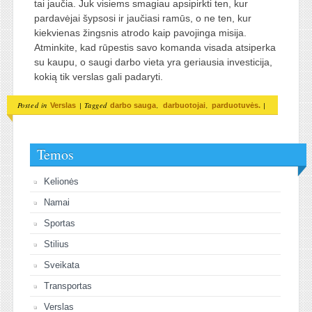
tai jaučia. Juk visiems smagiau apsipirkti ten, kur
pardavėjai šypsosi ir jaučiasi ramūs, o ne ten, kur
kiekvienas žingsnis atrodo kaip pavojinga misija.
Atminkite, kad rūpestis savo komanda visada atsiperka
su kaupu, o saugi darbo vieta yra geriausia investicija,
kokią tik verslas gali padaryti.
Posted in
|
Tagged
,
,
|
Verslas
darbo sauga
darbuotojai
parduotuvės.
Temos
Kelionės
Namai
Sportas
Stilius
Sveikata
Transportas
Verslas