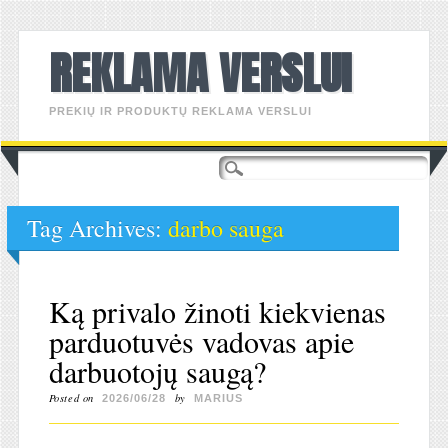
REKLAMA VERSLUI
PREKIŲ IR PRODUKTŲ REKLAMA VERSLUI
Main menu
Skip
to
content
Tag Archives:
darbo sauga
Ką privalo žinoti kiekvienas
parduotuvės vadovas apie
darbuotojų saugą?
Posted on
by
2026/06/28
MARIUS