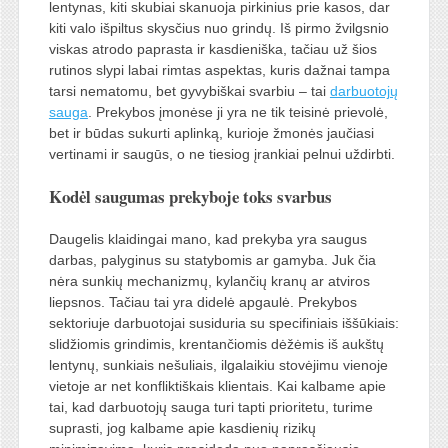
lentynas, kiti skubiai skanuoja pirkinius prie kasos, dar
kiti valo išpiltus skysčius nuo grindų. Iš pirmo žvilgsnio
viskas atrodo paprasta ir kasdieniška, tačiau už šios
rutinos slypi labai rimtas aspektas, kuris dažnai tampa
tarsi nematomu, bet gyvybiškai svarbiu – tai
darbuotojų
sauga
. Prekybos įmonėse ji yra ne tik teisinė prievolė,
bet ir būdas sukurti aplinką, kurioje žmonės jaučiasi
vertinami ir saugūs, o ne tiesiog įrankiai pelnui uždirbti.
Kodėl saugumas prekyboje toks svarbus
Daugelis klaidingai mano, kad prekyba yra saugus
darbas, palyginus su statybomis ar gamyba. Juk čia
nėra sunkių mechanizmų, kylančių kranų ar atviros
liepsnos. Tačiau tai yra didelė apgaulė. Prekybos
sektoriuje darbuotojai susiduria su specifiniais iššūkiais:
slidžiomis grindimis, krentančiomis dėžėmis iš aukštų
lentynų, sunkiais nešuliais, ilgalaikiu stovėjimu vienoje
vietoje ar net konfliktiškais klientais. Kai kalbame apie
tai, kad darbuotojų sauga turi tapti prioritetu, turime
suprasti, jog kalbame apie kasdienių rizikų