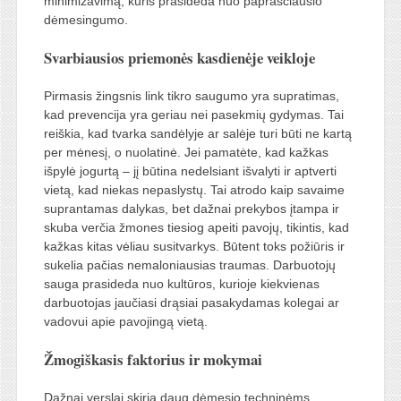
minimizavimą, kuris prasideda nuo paprasčiausio
dėmesingumo.
Svarbiausios priemonės kasdienėje veikloje
Pirmasis žingsnis link tikro saugumo yra supratimas,
kad prevencija yra geriau nei pasekmių gydymas. Tai
reiškia, kad tvarka sandėlyje ar salėje turi būti ne kartą
per mėnesį, o nuolatinė. Jei pamatėte, kad kažkas
išpylė jogurtą – jį būtina nedelsiant išvalyti ir aptverti
vietą, kad niekas nepaslystų. Tai atrodo kaip savaime
suprantamas dalykas, bet dažnai prekybos įtampa ir
skuba verčia žmones tiesiog apeiti pavojų, tikintis, kad
kažkas kitas vėliau susitvarkys. Būtent toks požiūris ir
sukelia pačias nemaloniausias traumas. Darbuotojų
sauga prasideda nuo kultūros, kurioje kiekvienas
darbuotojas jaučiasi drąsiai pasakydamas kolegai ar
vadovui apie pavojingą vietą.
Žmogiškasis faktorius ir mokymai
Dažnai verslai skiria daug dėmesio techninėms