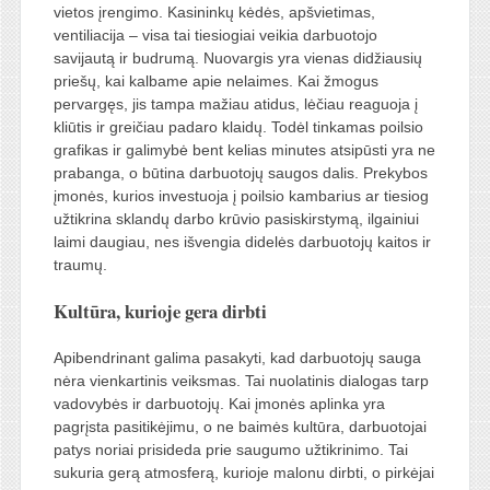
vietos įrengimo. Kasininkų kėdės, apšvietimas,
ventiliacija – visa tai tiesiogiai veikia darbuotojo
savijautą ir budrumą. Nuovargis yra vienas didžiausių
priešų, kai kalbame apie nelaimes. Kai žmogus
pervargęs, jis tampa mažiau atidus, lėčiau reaguoja į
kliūtis ir greičiau padaro klaidų. Todėl tinkamas poilsio
grafikas ir galimybė bent kelias minutes atsipūsti yra ne
prabanga, o būtina darbuotojų saugos dalis. Prekybos
įmonės, kurios investuoja į poilsio kambarius ar tiesiog
užtikrina sklandų darbo krūvio pasiskirstymą, ilgainiui
laimi daugiau, nes išvengia didelės darbuotojų kaitos ir
traumų.
Kultūra, kurioje gera dirbti
Apibendrinant galima pasakyti, kad darbuotojų sauga
nėra vienkartinis veiksmas. Tai nuolatinis dialogas tarp
vadovybės ir darbuotojų. Kai įmonės aplinka yra
pagrįsta pasitikėjimu, o ne baimės kultūra, darbuotojai
patys noriai prisideda prie saugumo užtikrinimo. Tai
sukuria gerą atmosferą, kurioje malonu dirbti, o pirkėjai