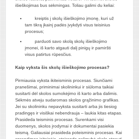
išieškojimas bus sėkmingas. Toliau galimi du keliai:
kreiptis į skolų išieškojimo įmonę, kuri už
tam tikrą įkainį padės įvykdyti visus teisinius
procesus;
parduoti savo skolą skolų išieškojimo
įmonei, iš karto atgauti dalį pinigų ir pamiršti
visus patirtus rūpesčius.
Kaip vyksta šis skolų išieškojimo procesas?
Pirmiausia vyksta ikiteisminis procesas. Siunčiami
pranešimai, priminimai skolininkui ir siūloma taikiai
susitarti dėl skolos sumokėjimo iš karto arba dalimis.
Sėkmės atveju sudaromas skolos grąžinimo grafikas.
Jei su skolininku nepavyksta susitarti arba jis tiesiog
pradingęs ir visiškai nebendrauja – laukia kitas etapas.
Prasideda teisminis procesas. Surenkami visi
duomenys, skolos įrodymai ir dokumentai pasiekia
teismą. Galiausiai prasideda poteisminis procesas. Kai
sprendimas įsiteisėja, atsiranda galimybė skolą atgauti