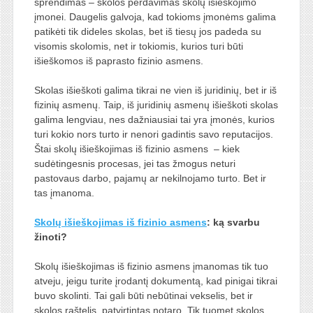
sprendimas – skolos perdavimas skolų išieškojimo
įmonei. Daugelis galvoja, kad tokioms įmonėms galima
patikėti tik dideles skolas, bet iš tiesų jos padeda su
visomis skolomis, net ir tokiomis, kurios turi būti
išieškomos iš paprasto fizinio asmens.
Skolas išieškoti galima tikrai ne vien iš juridinių, bet ir iš
fizinių asmenų. Taip, iš juridinių asmenų išieškoti skolas
galima lengviau, nes dažniausiai tai yra įmonės, kurios
turi kokio nors turto ir nenori gadintis savo reputacijos.
Štai
skolų išieškojimas iš fizinio asmens
– kiek
sudėtingesnis procesas, jei tas žmogus neturi
pastovaus darbo, pajamų ar nekilnojamo turto. Bet ir
tas įmanoma.
Skolų išieškojimas iš fizinio asmens
: ką svarbu
žinoti?
Skolų išieškojimas iš fizinio asmens
įmanomas tik tuo
atveju, jeigu turite įrodantį dokumentą, kad pinigai tikrai
buvo skolinti. Tai gali būti nebūtinai vekselis, bet ir
skolos raštelis, patvirtintas notaro. Tik tuomet skolos