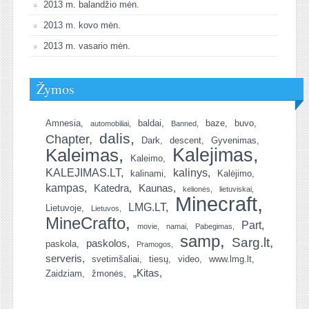
2013 m. balandžio mėn.
2013 m. kovo mėn.
2013 m. vasario mėn.
Žymos
Amnesia
baldai
baze
buvo
automobiliai
Banned
dalis
Chapter
Dark
descent
Gyvenimas
Kalejimas
Kaleimas
Kaleimo
KALEJIMAS.LT
kalinys
kalinami
Kalėjimo
kampas
Katedra
Kaunas
kelionės
lietuviskai
Minecraft
LMG.LT
Lietuvoje
Lietuvos
MineCrafto
Part
movie
namai
Pabegimas
samp
Sarg.lt
paskolos
paskola
Pramogos
serveris
svetimšaliai
tiesų
video
www.lmg.lt
„Kitas
Zaidziam
žmonės