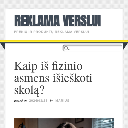
REKLAMA VERSLUI
PREKIŲ IR PRODUKTŲ REKLAMA VERSLUI
Main menu
Skip
to
content
Kaip iš fizinio
asmens išieškoti
skolą?
Posted on
by
2024/03/28
MARIUS