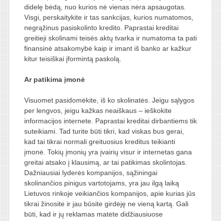
didelę bėdą, nuo kurios nė vienas nėra apsaugotas.
Visgi, perskaitykite ir tas sankcijas, kurios numatomos,
negrąžinus pasiskolinto kredito. Paprastai kreditai
greitieji skolinami teisės aktų tvarka ir numatoma ta pati
finansinė atsakomybė kaip ir imant iš banko ar kažkur
kitur teisiškai įformintą paskolą.
Ar patikima įmonė
Visuomet pasidomėkite, iš ko skolinatės. Jeigu sąlygos
per lengvos, jeigu kažkas neaiškaus – ieškokite
informacijos internete. Paprastai kreditai dirbantiems tik
suteikiami. Tad turite būti tikri, kad viskas bus gerai,
kad tai tikrai normali greituosius kreditus teikianti
įmonė. Tokių įmonių yra įvairių visur ir internetas gana
greitai atsako į klausimą, ar tai patikimas skolintojas.
Dažniausiai lyderės kompanijos, sąžiningai
skolinančios pinigus vartotojams, yra jau ilgą laiką
Lietuvos rinkoje veikiančios kompanijos, apie kurias jūs
tikrai žinosite ir jau būsite girdėję ne vieną kartą. Gali
būti, kad ir jų reklamas matėte didžiausiuose