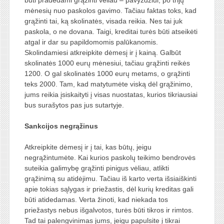
mėnesių nuo paskolos gavimo. Tačiau faktas toks, kad
grąžinti tai, ką skolinatės, visada reikia. Nes tai juk
paskola, o ne dovana. Taigi, kreditai turės būti atseikėti
atgal ir dar su papildomomis palūkanomis.
Skolindamiesi atkreipkite dėmesį ir į kainą. Galbūt
skolinatės 1000 eurų mėnesiui, tačiau grąžinti reikės
1200. O gal skolinatės 1000 eurų metams, o grąžinti
teks 2000. Tam, kad matytumėte viską dėl grąžinimo,
jums reikia įsiskaityti į visas nuostatas, kurios tikriausiai
bus surašytos pas jus sutartyje.
Sankcijos negrąžinus
Atkreipkite dėmesį ir į tai, kas būtų, jeigu
negrąžintumėte. Kai kurios paskolų teikimo bendrovės
suteikia galimybę grąžinti pinigus vėliau, atlikti
grąžinimą su atidėjimu. Tačiau iš karto verta išsiaiškinti
apie tokias sąlygas ir priežastis, dėl kurių kreditas gali
būti atidedamas. Verta žinoti, kad niekada tos
priežastys nebus išgalvotos, turės būti tikros ir rimtos.
Tad tai palengvinimas jums, jeigu papulsite į tikrai