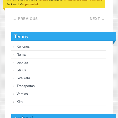
Bookmark the
.
permalink
Post navigation
←
PREVIOUS
NEXT
→
Temos
Kelionės
Namai
Sportas
Stilius
Sveikata
Transportas
Verslas
Kita