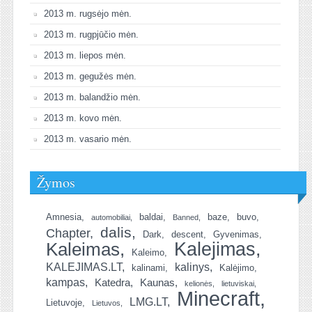
2013 m. rugsėjo mėn.
2013 m. rugpjūčio mėn.
2013 m. liepos mėn.
2013 m. gegužės mėn.
2013 m. balandžio mėn.
2013 m. kovo mėn.
2013 m. vasario mėn.
Žymos
Amnesia
baldai
baze
buvo
automobiliai
Banned
dalis
Chapter
Dark
descent
Gyvenimas
Kalejimas
Kaleimas
Kaleimo
KALEJIMAS.LT
kalinys
kalinami
Kalėjimo
kampas
Katedra
Kaunas
kelionės
lietuviskai
Minecraft
LMG.LT
Lietuvoje
Lietuvos