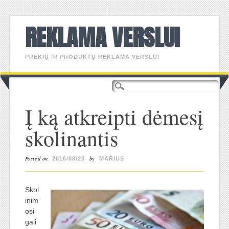
REKLAMA VERSLUI
PREKIŲ IR PRODUKTŲ REKLAMA VERSLUI
Main menu
Skip
to
content
Į ką atkreipti dėmesį
skolinantis
Posted on
by
2016/08/23
MARIUS
Skol
inim
osi
gali