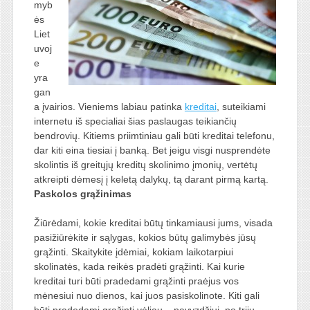
myb
ės
Liet
uvoj
e
yra
gan
a įvairios. Vieniems labiau patinka
kreditai
, suteikiami
internetu iš specialiai šias paslaugas teikiančių
bendrovių. Kitiems priimtiniau gali būti kreditai telefonu,
dar kiti eina tiesiai į banką. Bet jeigu visgi nusprendėte
skolintis iš greitųjų kreditų skolinimo įmonių, vertėtų
atkreipti dėmesį į keletą dalykų, tą darant pirmą kartą.
Paskolos grąžinimas
Žiūrėdami, kokie kreditai būtų tinkamiausi jums, visada
pasižiūrėkite ir sąlygas, kokios būtų galimybės jūsų
grąžinti. Skaitykite įdėmiai, kokiam laikotarpiui
skolinatės, kada reikės pradėti grąžinti. Kai kurie
kreditai turi būti pradedami grąžinti praėjus vos
mėnesiui nuo dienos, kai juos pasiskolinote. Kiti gali
būti pradedami grąžinti vėliau – pavyzdžiui, po trijų