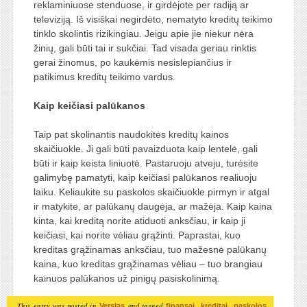
reklaminiuose stenduose, ir girdėjote per radiją ar
televiziją. Iš visiškai negirdėto, nematyto kreditų teikimo
tinklo skolintis rizikingiau. Jeigu apie jie niekur nėra
žinių, gali būti tai ir sukčiai. Tad visada geriau rinktis
gerai žinomus, po kaukėmis nesislepiančius ir
patikimus kreditų teikimo vardus.
Kaip keičiasi palūkanos
Taip pat skolinantis naudokitės kreditų kainos
skaičiuokle. Ji gali būti pavaizduota kaip lentelė, gali
būti ir kaip keista liniuotė. Pastaruoju atveju, turėsite
galimybę pamatyti, kaip keičiasi palūkanos realiuoju
laiku. Keliaukite su paskolos skaičiuokle pirmyn ir atgal
ir matykite, ar palūkanų daugėja, ar mažėja. Kaip kaina
kinta, kai kreditą norite atiduoti anksčiau, ir kaip ji
keičiasi, kai norite vėliau grąžinti. Paprastai, kuo
kreditas grąžinamas anksčiau, tuo mažesnė palūkanų
kaina, kuo kreditas grąžinamas vėliau – tuo brangiau
kainuos palūkanos už pinigų pasiskolinimą.
This entry was posted in
and tagged
,
,
.
Verslas
finansai
kreditai
paskolos