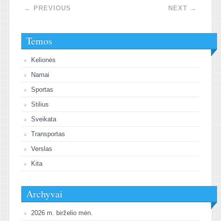
Post navigation
←
PREVIOUS
NEXT
→
Temos
Kelionės
Namai
Sportas
Stilius
Sveikata
Transportas
Verslas
Kita
Archyvai
2026 m. birželio mėn.