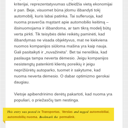
kriterijai, reprezentatyvumas užleidžia vietą ekonomijai
ir pan. Beje, visuomet būna įdomu išbandyti tokį
automobilį, kuris labai patinka. Tai sufleruoja, kad
nuoma praverčia mąstant apie automobilio keitimą –
išsinuomojama ir išbandoma, ar tam tikrą modelį būtų
verta pirkti. Tik teisybės dėlei reikėtų paminėti, kad
išbandymas ne visada objektyvus, mat ne kiekviena
nuomos kompanijos siūloma mašina yra kaip nauja.
Gali pasitaikyti ir „nuvažinėta“. Bet tai nereiškia, kad
paslauga tampa neverta dėmesio. Jeigu kompanijos
nesistengtų patenkinti klientų poreikių ir jeigu
neprižiūrėtų autoparko, tuomet ir sakytume, kad
nuoma neverta dėmesio. O dabar optimizmo gerokai
daugiau.
Vietoje apibendrinimo derėtų pakartoti, kad nuoma yra
populiari, o priežasčių tam nestinga.
This entry was posted in
,
and tagged
,
Transportas
Verslas
automobiliai
. Bookmark the
.
automobilių nuoma
permalink