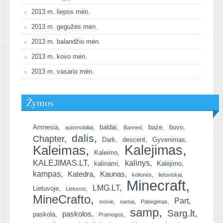
2013 m. liepos mėn.
2013 m. gegužės mėn.
2013 m. balandžio mėn.
2013 m. kovo mėn.
2013 m. vasario mėn.
Žymos
Amnesia
baldai
baze
buvo
automobiliai
Banned
dalis
Chapter
Dark
descent
Gyvenimas
Kalejimas
Kaleimas
Kaleimo
KALEJIMAS.LT
kalinys
kalinami
Kalėjimo
kampas
Katedra
Kaunas
kelionės
lietuviskai
Minecraft
LMG.LT
Lietuvoje
Lietuvos
MineCrafto
Part
movie
namai
Pabegimas
samp
Sarg.lt
paskolos
paskola
Pramogos