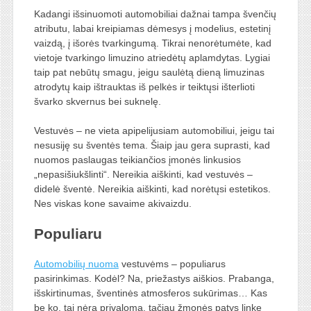
Kadangi išsinuomoti automobiliai dažnai tampa švenčių
atributu, labai kreipiamas dėmesys į modelius, estetinį
vaizdą, į išorės tvarkingumą. Tikrai nenorėtumėte, kad
vietoje tvarkingo limuzino atriedėtų aplamdytas. Lygiai
taip pat nebūtų smagu, jeigu saulėtą dieną limuzinas
atrodytų kaip ištrauktas iš pelkės ir teiktųsi išterlioti
švarko skvernus bei suknelę.
Vestuvės – ne vieta apipelijusiam automobiliui, jeigu tai
nesusiję su šventės tema. Šiaip jau gera suprasti, kad
nuomos paslaugas teikiančios įmonės linkusios
„nepasišiukšlinti“. Nereikia aiškinti, kad vestuvės –
didelė šventė. Nereikia aiškinti, kad norėtųsi estetikos.
Nes viskas kone savaime akivaizdu.
Populiaru
Automobilių nuoma
vestuvėms – populiarus
pasirinkimas. Kodėl? Na, priežastys aiškios. Prabanga,
išskirtinumas, šventinės atmosferos sukūrimas… Kas
be ko, tai nėra privaloma, tačiau žmonės patys linkę