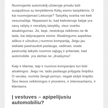
Nuomojantis automobilį užsienyje privalu būti
susipažinus su tenykštėmis Kelių eismo taisyklėmis. O
kai nuomojamasi Lietuvoje? Taisyklių svarba nei kiek
nesumažėja. Nepaisant to, kad kiekvienoje šalyje yra
savų rašytų ir nerašytų taisyklių, visur svarbu
atsakingumas. Jis, beje, nestokoja reikšmės ne tik
tada, kai dalyvaujame eisme. Atsakingumo aspektas
aiškus ir užsukus į nuomos kompaniją. Jeigu jau
siekiate pasinaudoti paslauga, vadinasi, esate
pasiruošę laikytis nuomos sąlygų ir pritariate, kad
automobilis yra skirtas ne „draskymui“.
Kaip ir klientai, taip ir nuomos kompanijos turi būti
atsakingos. Jeigu ne, tada paslauga prilygsta šnipštui.
O verslas, norintis žengti pirmyn, negali siūlyti šnipšto.
Šios tiesos reikšmingos ir įmonėms, ir interesantams, ir
klientams.
Į vestuves – apipelijusiu
automobiliu?