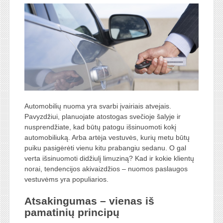
Automobilių nuoma yra svarbi įvairiais atvejais.
Pavyzdžiui, planuojate atostogas svečioje šalyje ir
nusprendžiate, kad būtų patogu išsinuomoti kokį
automobiliuką. Arba artėja vestuvės, kurių metu būtų
puiku pasigėrėti vienu kitu prabangiu sedanu. O gal
verta išsinuomoti didžiulį limuziną? Kad ir kokie klientų
norai, tendencijos akivaizdžios – nuomos paslaugos
vestuvėms yra populiarios.
Atsakingumas – vienas iš
pamatinių principų