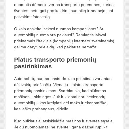
nuomotis dėmesio vertas transporto priemones, kurios
šventės metu gali praskaidrinti nuotaiką ir neabejotinai
paįvairinti fotosesiją.
O kaip apskritai sekasi nuomos kompanijoms? Ar
automobilių nuoma yra paklausi? Remiantis laisvai
prieinamais ištekliais (kompanijų interneto svetainėmis)
galima daryti prielaidą, kad paklausa nemaža.
Platus transporto priemonių
pasirinkimas
Automobilių nuoma pasirodo kaip priimtinas variantas
dėl įvairių priežasčių. Viena jų – platus transporto
priemonių pasirinkimas. Svarbiausia, kad siūlomos
mašinos – skirtingos. Juk ir klientai nori nevienodų
automobilių – kas kreipiasi dėl mažo ir ekonomiško,
kas ieško prabangaus, didelio.
Kuo puikiausiai atsiskleidžia mašinos ir šventės sąsaja.
Jeigu nuomojamasi ne šventei, gana dažnai rūpi kiti