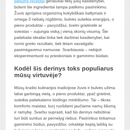
pietums receptai
geriausiai tiktų jūsų kasdienybei,
būtent šie ingredientai tampa patikimu pasirinkimu.
Žuvis aprūpina organizmą kokybiškais baltymais ir
omega-3 riebalų rūgštimis, bulvės suteikia energijos, o
pieno produktai – pavyzdžiui, švelni grietinėlė ar
sviestas – sujungia viską į vieną skonių visumą. Šie
patiekalai idealiai tinka tiek darbinei kasdienybei, kai
norisi greito rezultato, tiek lėtam savaitgalio
pasimėgavimui namuose. Svarbiausia – nebijoti
eksperimentuoti su prieskoniais ir gaminimo būdais.
Kodėl šis derinys toks populiarus
mūsų virtuvėje?
Mūsų krašto kulinarijos tradicijose žuvis ir bulvės užima
labai garbingą vietą, o pieno produktai, ypač grietinė,
suteikia patiekalams būdingo minkštumo. Tai – tikras
komforto maistas, kurį ruošdami jaučiame namų šilumą
ir ramybę. Svarbu suprasti, kad šis derinys nebūtinai
turi būti sunkus ar pernelyg riebus. Pasirinkus tinkamus
gaminimo būdus, pavyzdžiui, orkaitėje keptą lašišą su