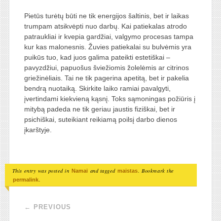
Pietūs turėtų būti ne tik energijos šaltinis, bet ir laikas
trumpam atsikvėpti nuo darbų. Kai patiekalas atrodo
patraukliai ir kvepia gardžiai, valgymo procesas tampa
kur kas malonesnis. Žuvies patiekalai su bulvėmis yra
puikūs tuo, kad juos galima pateikti estetiškai –
pavyzdžiui, papuošus šviežiomis žolelėmis ar citrinos
griežinėliais. Tai ne tik pagerina apetitą, bet ir pakelia
bendrą nuotaiką. Skirkite laiko ramiai pavalgyti,
įvertindami kiekvieną kąsnį. Toks sąmoningas požiūris į
mitybą padeda ne tik geriau jaustis fiziškai, bet ir
psichiškai, suteikiant reikiamą poilsį darbo dienos
įkarštyje.
This entry was posted in
and tagged
. Bookmark the
Namai
maistas
.
permalink
Post navigation
←
PREVIOUS