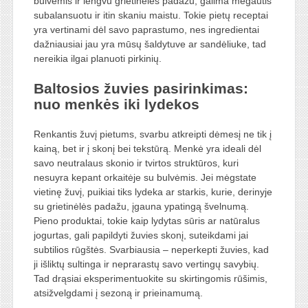
bulvėmis ir lengvu grietinėlės padažu, galima mėgautis
subalansuotu ir itin skaniu maistu. Tokie pietų receptai
yra vertinami dėl savo paprastumo, nes ingredientai
dažniausiai jau yra mūsų šaldytuve ar sandėliuke, tad
nereikia ilgai planuoti pirkinių.
Baltosios žuvies pasirinkimas:
nuo menkės iki lydekos
Renkantis žuvį pietums, svarbu atkreipti dėmesį ne tik į
kainą, bet ir į skonį bei tekstūrą. Menkė yra ideali dėl
savo neutralaus skonio ir tvirtos struktūros, kuri
nesuyra kepant orkaitėje su bulvėmis. Jei mėgstate
vietinę žuvį, puikiai tiks lydeka ar starkis, kurie, derinyje
su grietinėlės padažu, įgauna ypatingą švelnumą.
Pieno produktai, tokie kaip lydytas sūris ar natūralus
jogurtas, gali papildyti žuvies skonį, suteikdami jai
subtilios rūgštės. Svarbiausia – neperkepti žuvies, kad
ji išliktų sultinga ir neprarastų savo vertingų savybių.
Tad drąsiai eksperimentuokite su skirtingomis rūšimis,
atsižvelgdami į sezoną ir prieinamumą.