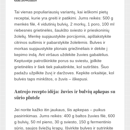
Tai vienas populiariausių variantų, kai ieškomi pietų
receptai, kurie yra greiti ir patikimi. Jums reikės: 500 g
menkės filė, 4 vidutinių bulvių, 2 morkų, 1 poro, 100 ml
riebesnės grietinėlės, šaukšto sviesto ir prieskoninių
žolelių. Menkę supjaustykite porcijomis, apšlakstykite
citrinos sultimis ir pabarstykite žolelėmis. Bulves ir
morkas supjaustykite plonais griežinėliais ir dėkite į
kepimo indą. Ant viršaus uždėkite žuvies gabalėlius.
Keptuvėje patroškinkite porus su sviestu, įpilkite
grietinėlės ir šiek tiek pakaitinkite, kol sutirštės. Šiuo
padažu užpilkite žuvį ir daržoves. Kepkite orkaitėje, kol
bulvės taps minkštos, o žuvis – iškepusi.
Antrojo recepto idėja: žuvies ir bulvių apkepas su
sūrio plutele
Jei norite kažko itin jaukaus, šis apkepas – puikus
pasirinkimas. Jums reikės: 400 g baltos žuvies filė, 600
g bulvių, 50 ml pieno, 30 g sviesto, 150 g fermentinio
sūrio, saujos šviežių krapų. Išvirkite bulves ir sutrinkite