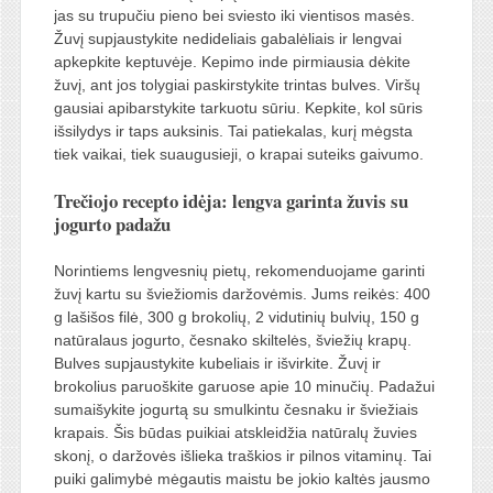
jas su trupučiu pieno bei sviesto iki vientisos masės.
Žuvį supjaustykite nedideliais gabalėliais ir lengvai
apkepkite keptuvėje. Kepimo inde pirmiausia dėkite
žuvį, ant jos tolygiai paskirstykite trintas bulves. Viršų
gausiai apibarstykite tarkuotu sūriu. Kepkite, kol sūris
išsilydys ir taps auksinis. Tai patiekalas, kurį mėgsta
tiek vaikai, tiek suaugusieji, o krapai suteiks gaivumo.
Trečiojo recepto idėja: lengva garinta žuvis su
jogurto padažu
Norintiems lengvesnių pietų, rekomenduojame garinti
žuvį kartu su šviežiomis daržovėmis. Jums reikės: 400
g lašišos filė, 300 g brokolių, 2 vidutinių bulvių, 150 g
natūralaus jogurto, česnako skiltelės, šviežių krapų.
Bulves supjaustykite kubeliais ir išvirkite. Žuvį ir
brokolius paruoškite garuose apie 10 minučių. Padažui
sumaišykite jogurtą su smulkintu česnaku ir šviežiais
krapais. Šis būdas puikiai atskleidžia natūralų žuvies
skonį, o daržovės išlieka traškios ir pilnos vitaminų. Tai
puiki galimybė mėgautis maistu be jokio kaltės jausmo