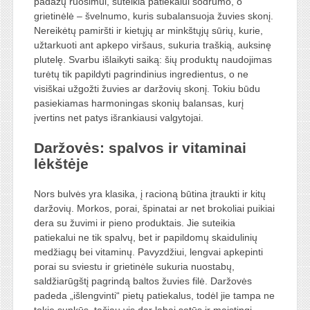
padažų ruošimui, suteikia patiekalui sodrumo, o
grietinėlė – švelnumo, kuris subalansuoja žuvies skonį.
Nereikėtų pamiršti ir kietųjų ar minkštųjų sūrių, kurie,
užtarkuoti ant apkepo viršaus, sukuria traškią, auksinę
plutelę. Svarbu išlaikyti saiką: šių produktų naudojimas
turėtų tik papildyti pagrindinius ingredientus, o ne
visiškai užgožti žuvies ar daržovių skonį. Tokiu būdu
pasiekiamas harmoningas skonių balansas, kurį
įvertins net patys išrankiausi valgytojai.
Daržovės: spalvos ir vitaminai
lėkštėje
Nors bulvės yra klasika, į racioną būtina įtraukti ir kitų
daržovių. Morkos, porai, špinatai ar net brokoliai puikiai
dera su žuvimi ir pieno produktais. Jie suteikia
patiekalui ne tik spalvų, bet ir papildomų skaidulinių
medžiagų bei vitaminų. Pavyzdžiui, lengvai apkepinti
porai su sviestu ir grietinėle sukuria nuostabų,
saldžiarūgštį pagrindą baltos žuvies filė. Daržovės
padeda „išlengvinti“ pietų patiekalus, todėl jie tampa ne