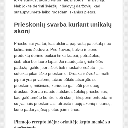
tokie sunkūs, tačiau vis dar labai sotūs ir maistingi.
Nebijokite derinti šviežių ir šaldytų daržovių, kad
sutaupytumėte laiko ruošdami skanius pietus.
Prieskonių svarba kuriant unikalų
skonį
Prieskoniai yra tai, kas atskiria paprastą patiekalą nuo
kulinarinio šedevro. Prie žuvies, bulvių ir pieno
produktų derinio puikiai tinka krapai, petražolės,
čiobreliai bei lauro lapai. Jei naudojate grietinėlės
padažą, galite įberti šiek tiek muskato riešuto – jis
suteikia pikantiško prieskonio. Druska ir šviežiai malti
pipirai yra privalomi, tačiau būkite atsargūs su
prieskonių mišiniais, kuriuose gali būti per daug
druskos. Geriau naudoti atskirus žolelių prieskonius,
kad galėtumėte kontroliuoti skonį. Eksperimentuodami
su įvairiais prieskoniais, atrasite naujų skonių niuansų,
kurie padarys jūsų pietus įsimintinus.
Pirmojo recepto idėja: orkaitėje kepta menkė su
daržovėmis