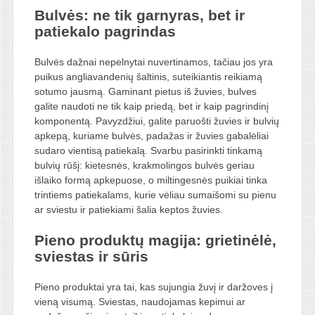
Bulvės: ne tik garnyras, bet ir
patiekalo pagrindas
Bulvės dažnai nepelnytai nuvertinamos, tačiau jos yra
puikus angliavandenių šaltinis, suteikiantis reikiamą
sotumo jausmą. Gaminant pietus iš žuvies, bulves
galite naudoti ne tik kaip priedą, bet ir kaip pagrindinį
komponentą. Pavyzdžiui, galite paruošti žuvies ir bulvių
apkepą, kuriame bulvės, padažas ir žuvies gabalėliai
sudaro vientisą patiekalą. Svarbu pasirinkti tinkamą
bulvių rūšį: kietesnės, krakmolingos bulvės geriau
išlaiko formą apkepuose, o miltingesnės puikiai tinka
trintiems patiekalams, kurie vėliau sumaišomi su pienu
ar sviestu ir patiekiami šalia keptos žuvies.
Pieno produktų magija: grietinėlė,
sviestas ir sūris
Pieno produktai yra tai, kas sujungia žuvį ir daržoves į
vieną visumą. Sviestas, naudojamas kepimui ar