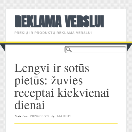
REKLAMA VERSLUI
PREKIŲ IR PRODUKTŲ REKLAMA VERSLUI
Main menu
Skip
to
content
Lengvi ir sotūs
pietūs: žuvies
receptai kiekvienai
dienai
Posted on
by
2026/06/29
MARIUS