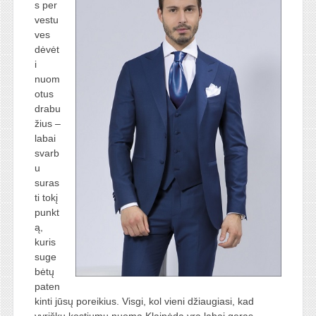
s per
vestu
ves
dėvėt
i
nuom
otus
drabu
žius –
labai
svarb
u
suras
ti tokį
punkt
ą,
kuris
suge
bėtų
paten
kinti jūsų poreikius. Visgi, kol vieni džiaugiasi, kad
vyriškų kostiumų nuoma Klaipėda yra labai geras