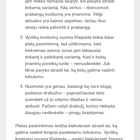
jam reikės nemažai taupyti, kol pavyks atrasti
tinkamą variantą. Kita vertus – išsinuomoti
prabangų kostiumą yra įmanoma. Vėlgi
aktualus yra kainos aspektas, tačiau šiuo
atveju reikia pabrėžti ir prabangą.
Vyriškų kostiumų nuoma Klaipėda teikia labai
platų pasirinkimą, tad užtikrinama, kad
kiekvienas asmuo suras jam labiausiai
tinkantį ir patinkantį variantą. Kad ir kokių
įmantrių poreikių turite – nenusileiskite. Juk
tikrai pavyks atrasti tai, ką būtų galima vadinti
tobulumu.
Nuomotis yra geriau, kadangi ką nors blogą
padarius drabužiui – paprasčiausiai teks
sumokėti už jo valymo išlaidas ir ramiai
atiduoti. Pačiam valyti drabužį, kurios niekada
daugiau nedėvėsite – pinigų švaistymas.
Platus pasirinkimas leidžia kiekvienam atrasti tai, ką
galima vadinti lengvai pasiekiamu tobulumu. Vyriškų
kostiumų nuoma Klaipėda – padės kiekvienam žmogui