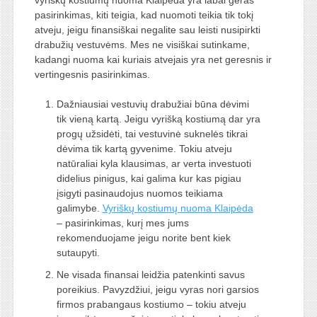
pasirinkimas, kiti teigia, kad nuomoti teikia tik tokį
atveju, jeigu finansiškai negalite sau leisti nusipirkti
drabužių vestuvėms. Mes ne visiškai sutinkame,
kadangi nuoma kai kuriais atvejais yra net geresnis ir
vertingesnis pasirinkimas.
Dažniausiai vestuvių drabužiai būna dėvimi
tik vieną kartą. Jeigu vyrišką kostiumą dar yra
progų užsidėti, tai vestuvinė suknelės tikrai
dėvima tik kartą gyvenime. Tokiu atveju
natūraliai kyla klausimas, ar verta investuoti
didelius pinigus, kai galima kur kas pigiau
įsigyti pasinaudojus nuomos teikiama
galimybe.
Vyriškų kostiumų nuoma Klaipėda
– pasirinkimas, kurį mes jums
rekomenduojame jeigu norite bent kiek
sutaupyti.
Ne visada finansai leidžia patenkinti savus
poreikius. Pavyzdžiui, jeigu vyras nori garsios
firmos prabangaus kostiumo – tokiu atveju