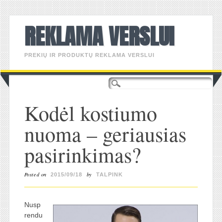
REKLAMA VERSLUI
PREKIŲ IR PRODUKTŲ REKLAMA VERSLUI
Main menu
Skip
to
content
Kodėl kostiumo
nuoma – geriausias
pasirinkimas?
Posted on
by
2015/09/18
TALPINK
Nusp
rendu