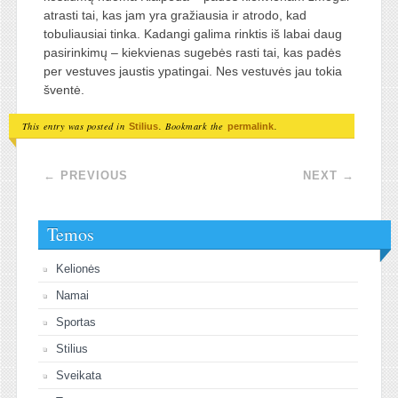
atrasti tai, kas jam yra gražiausia ir atrodo, kad
tobuliausiai tinka. Kadangi galima rinktis iš labai daug
pasirinkimų – kiekvienas sugebės rasti tai, kas padės
per vestuves jaustis ypatingai. Nes vestuvės jau tokia
šventė.
This entry was posted in
. Bookmark the
.
Stilius
permalink
Post navigation
←
PREVIOUS
NEXT
→
Temos
Kelionės
Namai
Sportas
Stilius
Sveikata