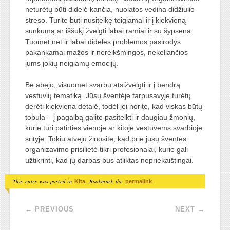
neturėtų būti didelė kančia, nuolatos vedina didžiulio
streso. Turite būti nusiteikę teigiamai ir į kiekvieną
sunkumą ar iššūkį žvelgti labai ramiai ir su šypsena.
Tuomet net ir labai didelės problemos pasirodys
pakankamai mažos ir nereikšmingos, nekeliančios
jums jokių neigiamų emocijų.
Be abejo, visuomet svarbu atsižvelgti ir į bendrą
vestuvių tematiką. Jūsų šventėje tarpusavyje turėtų
derėti kiekviena detalė, todėl jei norite, kad viskas būtų
tobula – į pagalbą galite pasitelkti ir daugiau žmonių,
kurie turi patirties vienoje ar kitoje vestuvėms svarbioje
srityje. Tokiu atveju žinosite, kad prie jūsų šventės
organizavimo prisilietė tikri profesionalai, kurie gali
užtikrinti, kad jų darbas bus atliktas nepriekaištingai.
This entry was posted in
. Bookmark the
.
Kita
permalink
Post navigation
←
PREVIOUS
NEXT
→