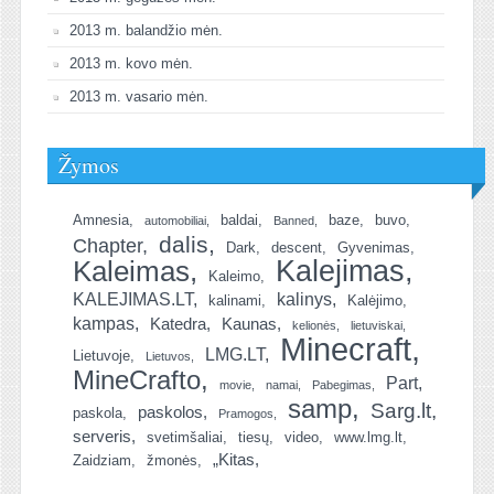
2013 m. balandžio mėn.
2013 m. kovo mėn.
2013 m. vasario mėn.
Žymos
Amnesia
baldai
baze
buvo
automobiliai
Banned
dalis
Chapter
Dark
descent
Gyvenimas
Kalejimas
Kaleimas
Kaleimo
KALEJIMAS.LT
kalinys
kalinami
Kalėjimo
kampas
Katedra
Kaunas
kelionės
lietuviskai
Minecraft
LMG.LT
Lietuvoje
Lietuvos
MineCrafto
Part
movie
namai
Pabegimas
samp
Sarg.lt
paskolos
paskola
Pramogos
serveris
svetimšaliai
tiesų
video
www.lmg.lt
„Kitas
Zaidziam
žmonės