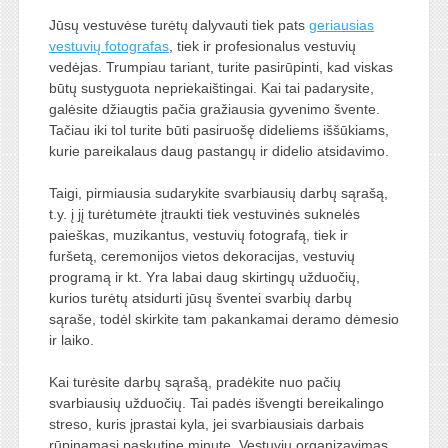
Jūsų vestuvėse turėtų dalyvauti tiek pats
geriausias
vestuvių fotografas
, tiek ir profesionalus vestuvių
vedėjas. Trumpiau tariant, turite pasirūpinti, kad viskas
būtų sustyguota nepriekaištingai. Kai tai padarysite,
galėsite džiaugtis pačia gražiausia gyvenimo švente.
Tačiau iki tol turite būti pasiruošę dideliems iššūkiams,
kurie pareikalaus daug pastangų ir didelio atsidavimo.
Taigi, pirmiausia sudarykite svarbiausių darbų sąrašą,
t.y. į jį turėtumėte įtraukti tiek vestuvinės suknelės
paieškas, muzikantus, vestuvių fotografą, tiek ir
furšetą, ceremonijos vietos dekoracijas, vestuvių
programą ir kt. Yra labai daug skirtingų užduočių,
kurios turėtų atsidurti jūsų šventei svarbių darbų
sąraše, todėl skirkite tam pakankamai deramo dėmesio
ir laiko.
Kai turėsite darbų sąrašą, pradėkite nuo pačių
svarbiausių užduočių. Tai padės išvengti bereikalingo
streso, kuris įprastai kyla, jei svarbiausiais darbais
rūpinamasi paskutinę minutę. Vestuvių organizavimas