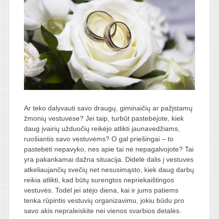
Ar teko dalyvauti savo draugų, giminaičių ar pažįstamų
žmonių vestuvėse? Jei taip, turbūt pastebėjote, kiek
daug įvairių užduočių reikėjo atlikti jaunavedžiams,
ruošiantis savo vestuvėms? O gal priešingai – to
pastebėti nepavyko, nes apie tai nė nepagalvojote? Tai
yra pakankamai dažna situacija. Didelė dalis į vestuves
atkeliaujančių svečių net nesusimąsto, kiek daug darbų
reikia atlikti, kad būtų surengtos nepriekaištingos
vestuvės. Todėl jei atėjo diena, kai ir jums patiems
tenka rūpintis vestuvių organizavimu, jokiu būdu pro
savo akis nepraleiskite nei vienos svarbios detalės.