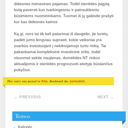
didesnes mėnesines pajamas. Todėl stenkitės įsigytą
butą paversti kuo tvarkingesniu ir patrauklesniu
būsimiems nuomininkams. Tuomet iš jų galėsite prašyti
kur kas didesnės kainos.
Ką gi, nors tai tik keli patarimai iš daugelio, jie turėtų
padėti jums lengviau suprasti, kokie veiksniai yra
svarbūs investuojant į nekilnojamojo turto rinką. Tai
pakankamai kompleksinė investicinė sritis, todėl
visuomet sekite naujienas, domėkitės NT rinkos
aktualijomis ir stenkitės prognozuoti ateityje būsiančius
pokyčius.
This entry was posted in
. Bookmark the
.
Kita
permalink
Post navigation
←
PREVIOUS
NEXT
→
Temos
Kelionės