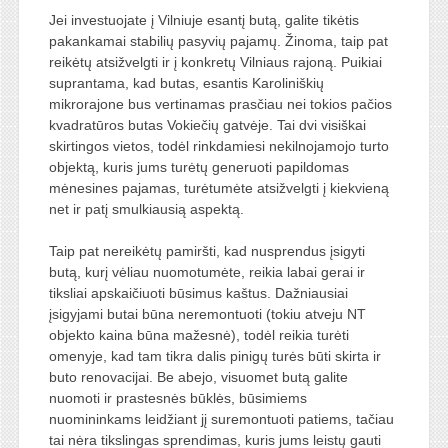
Jei investuojate į Vilniuje esantį butą, galite tikėtis
pakankamai stabilių pasyvių pajamų. Žinoma, taip pat
reikėtų atsižvelgti ir į konkretų Vilniaus rajoną. Puikiai
suprantama, kad butas, esantis Karoliniškių
mikrorajone bus vertinamas prasčiau nei tokios pačios
kvadratūros butas Vokiečių gatvėje. Tai dvi visiškai
skirtingos vietos, todėl rinkdamiesi nekilnojamojo turto
objektą, kuris jums turėtų generuoti papildomas
mėnesines pajamas, turėtumėte atsižvelgti į kiekvieną
net ir patį smulkiausią aspektą.
Taip pat nereikėtų pamiršti, kad nusprendus įsigyti
butą, kurį vėliau nuomotumėte, reikia labai gerai ir
tiksliai apskaičiuoti būsimus kaštus. Dažniausiai
įsigyjami butai būna neremontuoti (tokiu atveju NT
objekto kaina būna mažesnė), todėl reikia turėti
omenyje, kad tam tikra dalis pinigų turės būti skirta ir
buto renovacijai. Be abejo, visuomet butą galite
nuomoti ir prastesnės būklės, būsimiems
nuomininkams leidžiant jį suremontuoti patiems, tačiau
tai nėra tikslingas sprendimas, kuris jums leistų gauti