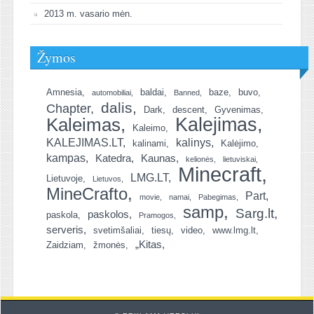
2013 m. vasario mėn.
Žymos
Amnesia
baldai
baze
buvo
automobiliai
Banned
dalis
Chapter
Dark
descent
Gyvenimas
Kalejimas
Kaleimas
Kaleimo
KALEJIMAS.LT
kalinys
kalinami
Kalėjimo
kampas
Katedra
Kaunas
kelionės
lietuviskai
Minecraft
LMG.LT
Lietuvoje
Lietuvos
MineCrafto
Part
movie
namai
Pabegimas
samp
Sarg.lt
paskolos
paskola
Pramogos
serveris
svetimšaliai
tiesų
video
www.lmg.lt
„Kitas
Zaidziam
žmonės