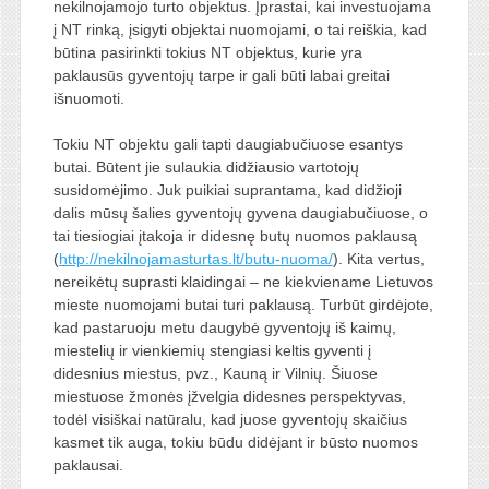
nekilnojamojo turto objektus. Įprastai, kai investuojama
į NT rinką, įsigyti objektai nuomojami, o tai reiškia, kad
būtina pasirinkti tokius NT objektus, kurie yra
paklausūs gyventojų tarpe ir gali būti labai greitai
išnuomoti.
Tokiu NT objektu gali tapti daugiabučiuose esantys
butai. Būtent jie sulaukia didžiausio vartotojų
susidomėjimo. Juk puikiai suprantama, kad didžioji
dalis mūsų šalies gyventojų gyvena daugiabučiuose, o
tai tiesiogiai įtakoja ir didesnę butų nuomos paklausą
(
http://nekilnojamasturtas.lt/butu-nuoma/
). Kita vertus,
nereikėtų suprasti klaidingai – ne kiekviename Lietuvos
mieste nuomojami butai turi paklausą. Turbūt girdėjote,
kad pastaruoju metu daugybė gyventojų iš kaimų,
miestelių ir vienkiemių stengiasi keltis gyventi į
didesnius miestus, pvz., Kauną ir Vilnių. Šiuose
miestuose žmonės įžvelgia didesnes perspektyvas,
todėl visiškai natūralu, kad juose gyventojų skaičius
kasmet tik auga, tokiu būdu didėjant ir būsto nuomos
paklausai.