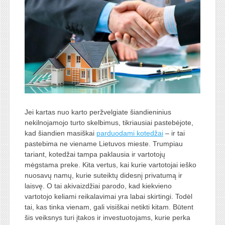
Jei kartas nuo karto peržvelgiate šiandieninius
nekilnojamojo turto skelbimus, tikriausiai pastebėjote,
kad šiandien masiškai
parduodami kotedžai
– ir tai
pastebima ne viename Lietuvos mieste. Trumpiau
tariant, kotedžai tampa paklausia ir vartotojų
mėgstama preke. Kita vertus, kai kurie vartotojai ieško
nuosavų namų, kurie suteiktų didesnį privatumą ir
laisvę. O tai akivaizdžiai parodo, kad kiekvieno
vartotojo keliami reikalavimai yra labai skirtingi. Todėl
tai, kas tinka vienam, gali visiškai netikti kitam. Būtent
šis veiksnys turi įtakos ir investuotojams, kurie perka