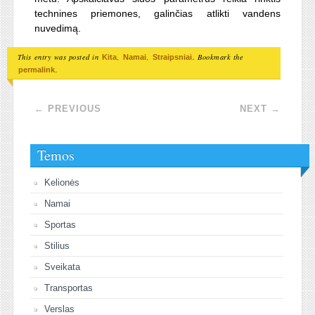
technines priemones, galinčias atlikti vandens
nuvedimą.
This entry was posted in
,
,
. Bookmark the
Kita
Namai
Straipsniai
.
permalink
Post navigation
←
PREVIOUS
NEXT
→
Temos
Kelionės
Namai
Sportas
Stilius
Sveikata
Transportas
Verslas