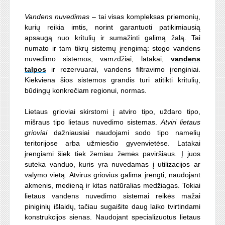
Vandens nuvedimas
– tai visas kompleksas priemonių,
kurių reikia imtis, norint garantuoti patikimiausią
apsaugą nuo kritulių ir sumažinti galimą žalą. Tai
numato ir tam tikrų sistemų įrengimą: stogo vandens
nuvedimo sistemos, vamzdžiai, latakai,
vandens
talpos
ir rezervuarai, vandens filtravimo įrenginiai.
Kiekviena šios sistemos grandis turi atitikti kritulių,
būdingų konkrečiam regionui, normas.
Lietaus grioviai skirstomi į atviro tipo, uždaro tipo,
mišraus tipo lietaus nuvedimo sistemas.
Atviri lietaus
grioviai
dažniausiai naudojami sodo tipo namelių
teritorijose arba užmiesčio gyvenvietėse. Latakai
įrengiami šiek tiek žemiau žemės paviršiaus. Į juos
suteka vanduo, kuris yra nuvedamas į utilizacijos ar
valymo vietą. Atvirus griovius galima įrengti, naudojant
akmenis, medieną ir kitas natūralias medžiagas. Tokiai
lietaus vandens nuvedimo sistemai reikės mažai
piniginių išlaidų, tačiau sugaišite daug laiko tvirtindami
konstrukcijos sienas. Naudojant specializuotus lietaus