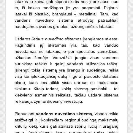
latakus jų kaina gali stipriai skirtis nes ji priklauso nuo
to, iš kokios medžiagos jie yra pagaminti. Pigiausi
latakai iš plastiko, brangiausi – metaliniai. Tam, kad
vandens nuvedimo sistema atrodytų patraukliai,
naudojamos įvairios grotelės, uždengiančios latakus.
Uždaros
lietaus nuvedimo sistemos
įrengiamos mieste.
Pagrindinis jų skirtumas yra tas, kad vanduo
nuvedamas ne latakais, o per specialius vamzdžius,
užkastus žemėje. Vamzdžiai jungia visus vandens
surinkimo taškus ir galinį vandens utilizacijos tašką.
Įsirengti tokią sistemą yra brangu ir sudėtinga, reikia
visų komplektuojančių dalių ir gerai paruošto detalaus
plano, kuris leis atlikti visus darbus su maksimaliu
tikslumu. Kitaip tariant, kokią sistemą pasirinkti – tai
kiekvieno asmeninis reikalas, tačiau uždara sistema
reikalauja žymiai didesnių investicijų.
Planuojant
vandens nuvedimo sistemą
, visada reikia
atsižvelgti ir į konkrečiam regionui būdingą maksimalų
kritulių kiekį, kuris gali atsirasti stiprių liūčių ir uraganų
metu. Apskaičiavus šiuos parametrus reikia rinktis