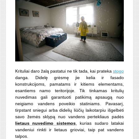
Krituliai daro žalą pastatui ne tik tada, kai prateka
stogo
danga. Didelę grėsmę jie kelia ir fasado
konstrukcijoms, pamatams ir kitiems elementams,
esantiems namo teritorijoje. Tik tinkamas kritulių
nuvedimas gali garantuoti patikimą apsaugą nuo
neigiamo vandens poveikio statiniams. Pavasarį,
tirpstant sniegui arba didelių liūčių laikotarpiu išgelbėti
savo žemės sklypą nuo vandens pertekliaus padės
lietaus nuvedimo sistemos
, kurias sudaro latakai
vandeniui rinkti ir lietaus grioviai, taip pat
vandens
talpos
.